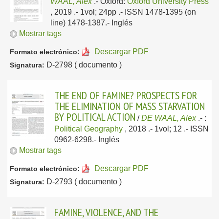
WAAL, Alex
.-
Oxford:
Oxford University Press
, 2019
.- 1vol; 24pp .- ISSN 1478-1395 (on
line) 1478-1387.-
Inglés
Mostrar tags
Descargar PDF
Formato electrónico:
D-2798 ( documento )
Signatura:
THE END OF FAMINE? PROSPECTS FOR
THE ELIMINATION OF MASS STARVATION
BY POLITICAL ACTION
/
DE WAAL, Alex
.-
:
Political Geography
, 2018
.- 1vol; 12 .- ISSN
0962-6298.-
Inglés
Mostrar tags
Descargar PDF
Formato electrónico:
D-2793 ( documento )
Signatura:
FAMINE, VIOLENCE, AND THE