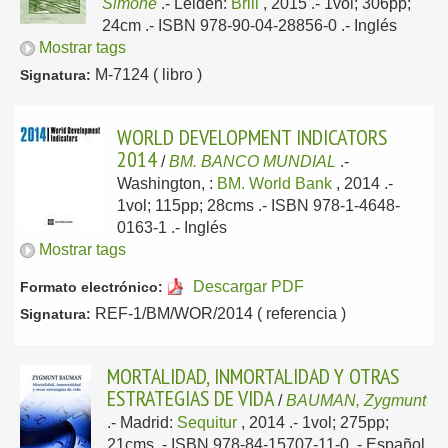
Simone
.-
Leiden:
Brill
, 2015
.- 1vol; 306pp;
24cm .- ISBN 978-90-04-28856-0 .-
Inglés
Mostrar tags
M-7124 ( libro )
Signatura:
WORLD DEVELOPMENT INDICATORS
2014
/
BM. BANCO MUNDIAL
.-
Washington, :
BM. World Bank
, 2014
.-
1vol; 115pp; 28cms .- ISBN 978-1-4648-
0163-1 .-
Inglés
Mostrar tags
Descargar PDF
Formato electrónico:
REF-1/BM/WOR/2014 ( referencia )
Signatura:
MORTALIDAD, INMORTALIDAD Y OTRAS
ESTRATEGIAS DE VIDA
/
BAUMAN, Zygmunt
.-
Madrid:
Sequitur
, 2014
.- 1vol; 275pp;
21cms .- ISBN 978-84-15707-11-0 .-
Español