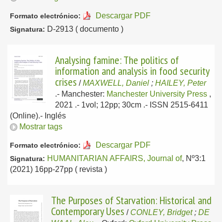
Descargar PDF
Formato electrónico:
D-2913 ( documento )
Signatura:
Analysing famine: The politics of
information and analysis in food security
crises
/
MAXWELL, Daniel
;
HAILEY, Peter
.-
Manchester:
Manchester University Press
,
2021
.- 1vol; 12pp; 30cm .- ISSN 2515-6411
(Online).-
Inglés
Mostrar tags
Descargar PDF
Formato electrónico:
HUMANITARIAN AFFAIRS, Journal of
, Nº3:1
Signatura:
(2021) 16pp-27pp ( revista )
The Purposes of Starvation: Historical and
Contemporary Uses
/
CONLEY, Bridget
;
DE