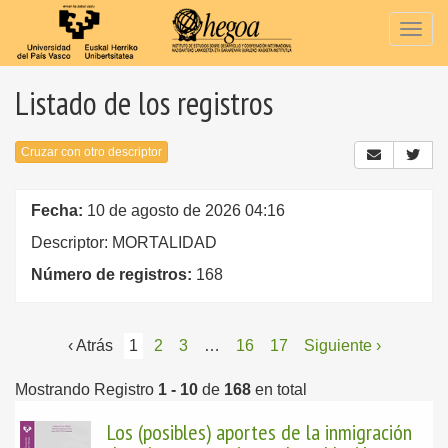
Togg
navig
Listado de los registros
Cruzar con otro descriptor
Fecha:
10 de agosto de 2026 04:16
Descriptor: MORTALIDAD
Número de registros:
168
‹ Atrás
1
2
3
…
16
17
Siguiente ›
Mostrando Registro
1 - 10
de
168
en total
Los (posibles) aportes de la inmigración