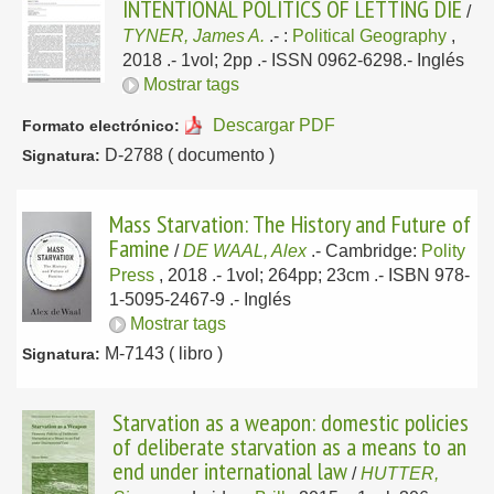
INTENTIONAL POLITICS OF LETTING DIE
/
TYNER, James A.
.-
:
Political Geography
,
2018
.- 1vol; 2pp .- ISSN 0962-6298.-
Inglés
Mostrar tags
Descargar PDF
Formato electrónico:
D-2788 ( documento )
Signatura:
Mass Starvation: The History and Future of
Famine
/
DE WAAL, Alex
.-
Cambridge:
Polity
Press
, 2018
.- 1vol; 264pp; 23cm .- ISBN 978-
1-5095-2467-9 .-
Inglés
Mostrar tags
M-7143 ( libro )
Signatura:
Starvation as a weapon: domestic policies
of deliberate starvation as a means to an
end under international law
/
HUTTER,