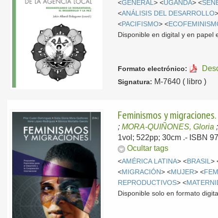
<
GENERAL
> <
UGANDA
> <
SEN
<
ANÁLISIS DEL DESARROLLO
>
<
PACIFISMO
> <
ECOFEMINISM
Disponible en digital y en pape
Des
Formato electrónico:
M-7640 ( libro )
Signatura:
Feminismos y migraciones. 
;
MORA-QUIÑONES, Gloria
1vol; 522pp; 30cm .- ISBN 9
Ocultar tags
<
AMÉRICA LATINA
> <
BRASIL
> 
<
MIGRACIÓN
> <
MUJER
> <
FEM
REPRODUCTIVOS
> <
MATERNI
Disponible solo en formato digita