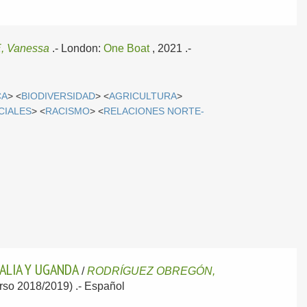
, Vanessa
.-
London:
One Boat
, 2021
.-
CA
> <
BIODIVERSIDAD
> <
AGRICULTURA
>
CIALES
> <
RACISMO
> <
RELACIONES NORTE-
MALIA Y UGANDA
/
RODRÍGUEZ OBREGÓN,
urso 2018/2019) .-
Español