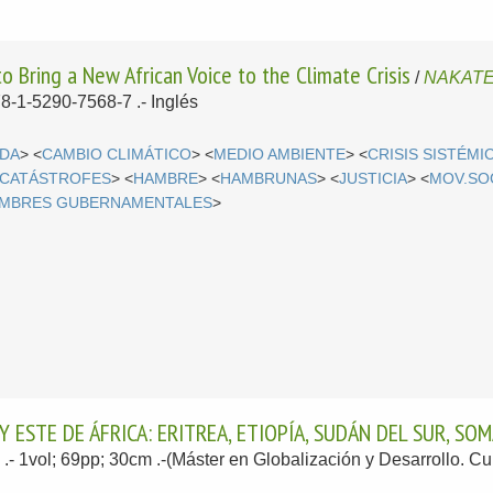
to Bring a New African Voice to the Climate Crisis
/
NAKATE
78-1-5290-7568-7 .-
Inglés
DA
> <
CAMBIO CLIMÁTICO
> <
MEDIO AMBIENTE
> <
CRISIS SISTÉMI
CATÁSTROFES
> <
HAMBRE
> <
HAMBRUNAS
> <
JUSTICIA
> <
MOV.SO
MBRES GUBERNAMENTALES
>
 ESTE DE ÁFRICA: ERITREA, ETIOPÍA, SUDÁN DEL SUR, SO
9
.- 1vol; 69pp; 30cm .-(Máster en Globalización y Desarrollo. C