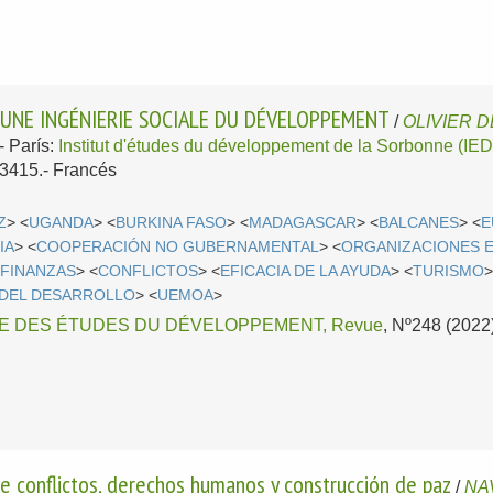
 UNE INGÉNIERIE SOCIALE DU DÉVELOPPEMENT
/
OLIVIER D
.-
París:
Institut d'études du développement de la Sorbonne (IE
-3415.-
Francés
Z
> <
UGANDA
> <
BURKINA FASO
> <
MADAGASCAR
> <
BALCANES
> <
E
IA
> <
COOPERACIÓN NO GUBERNAMENTAL
> <
ORGANIZACIONES 
 FINANZAS
> <
CONFLICTOS
> <
EFICACIA DE LA AYUDA
> <
TURISMO
>
 DEL DESARROLLO
> <
UEMOA
>
E DES ÉTUDES DU DÉVELOPPEMENT, Revue
, Nº248 (2022)
e conflictos, derechos humanos y construcción de paz
/
NA