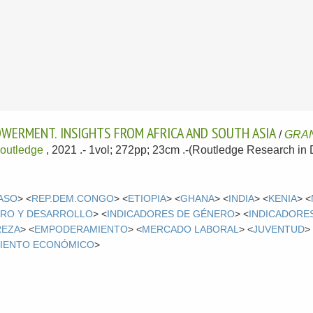
ERMENT. INSIGHTS FROM AFRICA AND SOUTH ASIA
/
GRAN
outledge
, 2021
.- 1vol; 272pp; 23cm .-(Routledge Research in
FASO
> <
REP.DEM.CONGO
> <
ETIOPIA
> <
GHANA
> <
INDIA
> <
KENIA
> <
RO Y DESARROLLO
> <
INDICADORES DE GÉNERO
> <
INDICADORE
REZA
> <
EMPODERAMIENTO
> <
MERCADO LABORAL
> <
JUVENTUD
>
IENTO ECONÓMICO
>