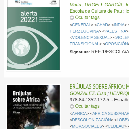
Maria
;
URGELL GARCÍA, Jo
Escola de Cultura de Pau
;
I
Ocultar tags
<
GENERAL
> <
CHAD
> <
INDIA
> 
HERZEGOVINA
> <
PALESTINA
>
<
VIOLENCIA SEXUAL
> <
VIOLE
TRANSICIONAL
> <
OPOSICIÓN
REF-1/ESCOLA/ALE
Signatura:
BRÚJULAS SOBRE ÁFRICA:
GONZÁLEZ, Elsa
;
HENRÍQ
978-84-1352-172-5 .-
Españo
Ocultar tags
<
AFRICA
> <
AFRICA SUBSAHA
<
DESCOLONIZACIÓN
> <
LOBB
<
MOV.SOCIALES
> <
CEDEAO
> 