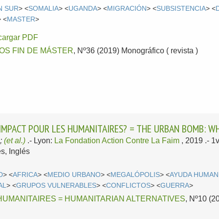
N SUR
> <
SOMALIA
> <
UGANDA
> <
MIGRACIÓN
> <
SUBSISTENCIA
> <
> <
MASTER
>
cargar PDF
OS FIN DE MÁSTER
, Nº36 (2019) Monográfico ( revista )
 IMPACT POUR LES HUMANITAIRES? = THE URBAN BOMB: W
;
(et al.)
.-
Lyon:
La Fondation Action Contre La Faim
, 2019
.- 
s, Inglés
D
> <
AFRICA
> <
MEDIO URBANO
> <
MEGALÓPOLIS
> <
AYUDA HUMAN
AL
> <
GRUPOS VULNERABLES
> <
CONFLICTOS
> <
GUERRA
>
HUMANITAIRES = HUMANITARIAN ALTERNATIVES
, Nº10 (2