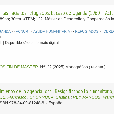
ertas hacia los refugiados: El caso de Uganda (1960 – Actu
; 89pp; 30cm .-(TFM; 122. Máster en Desarrollo y Cooperación In
GANDA
> <
ACNUR
> <
AYUDA HUMANITARIA
> <
REFUGIADOS
> <
DERE
>
. | Disponible sólo en formato digital.
OS FIN DE MÁSTER
, Nº122 (2025) Monográfico ( revista )
cimiento de la agencia local. Resignificando lo humanitario, 
LE, Francesco
;
CHURRUCA, Cristina
;
REY MARCOS, Franci
- ISBN 978-84-09-81248-6 .-
Español