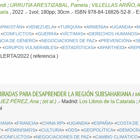
rdi
;
URRUTIA ARESTIZABAL, Pamela
;
VILLELLAS ARIÑO, 
caria
, 2022
.- 1vol; 180pp; 30cm .- ISBN 978-84-18826-52-8 .-
E
<
PAKISTÁN
> <
VENEZUELA
> <
TURQUÍA
> <
ARMENIA
> <
UGANDA
> <
 <
CONFLICTOS
> <
GUERRA
> <
VÍCTIMAS
> <
DERECHOS HUMANOS
>
NCIA DE GÉNERO
> <
NEGOCIACIONES DE PAZ
> <
PREVENCIÓN
> <
S
> <
GRUPOS VULNERABLES
> <
ESTADÍSTICAS
> <
APARTHEID
> <
REP
RTA/2022 ( referencia )
 MIRADAS PARA DESAPRENDER LA REGIÓN SUBSAHARIANA
/
M
UEZ PÉREZ, Ana
;
(et al.)
.-
Madrid:
Los Libros de la Catarata
;
l
RIANA
> <
FRANCIA
> <
CHINA.RP
> <
UGANDA
> <
ESPAÑA
> <
COSTA DE
Y
> <
FEMINISMOS
> <
CULTURA
> <
ODS
> <
GEOPOLÍTICA
> <
DEMOCR
<
CONFLICTOS
> <
NEGOCIACIONES DE PAZ
> <
CAMBIO CLIMÁTICO
>