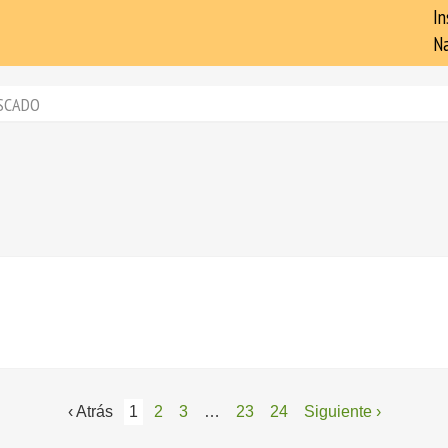
In
Na
SCADO
‹ Atrás
1
2
3
…
23
24
Siguiente ›