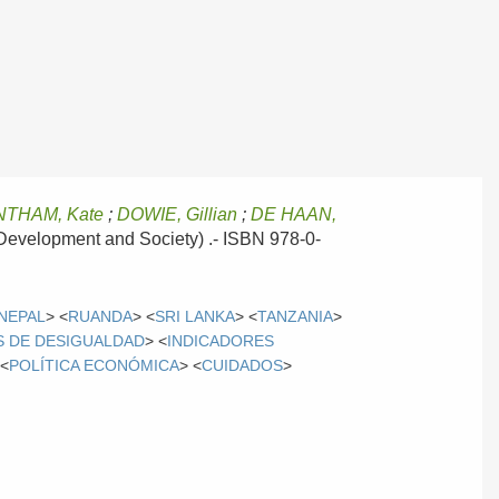
THAM, Kate
;
DOWIE, Gillian
;
DE HAAN,
 Development and Society) .- ISBN 978-0-
NEPAL
> <
RUANDA
> <
SRI LANKA
> <
TANZANIA
>
S DE DESIGUALDAD
> <
INDICADORES
 <
POLÍTICA ECONÓMICA
> <
CUIDADOS
>