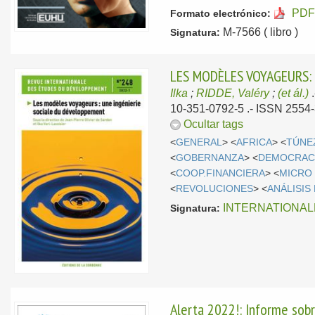
PDF
Formato electrónico:
M-7566 ( libro )
Signatura:
LES MODÈLES VOYAGEURS:
Ilka
;
RIDDE, Valéry
;
(et ál.)
10-351-0792-5 .- ISSN 2554
Ocultar tags
<
GENERAL
> <
AFRICA
> <
TÚNE
<
GOBERNANZA
> <
DEMOCRAC
<
COOP.FINANCIERA
> <
MICRO
<
REVOLUCIONES
> <
ANÁLISIS
INTERNATIONAL
Signatura:
Alerta 2022!: Informe sobr