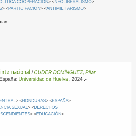
OLÍTICA COOPERACIÓN
> <
NEOLIBERALISMO
>
S
> <
PARTICIPACIÓN
> <
ANTIMILITARISMO
>
roan.
internacional
/
CUDER DOMÍNGUEZ, Pilar
España:
Universidad de Huelva
, 2024
.-
CENTRAL
> <
HONDURAS
> <
ESPAÑA
>
ENCIA SEXUAL
> <
DERECHOS
SCENDIENTES
> <
EDUCACIÓN
>