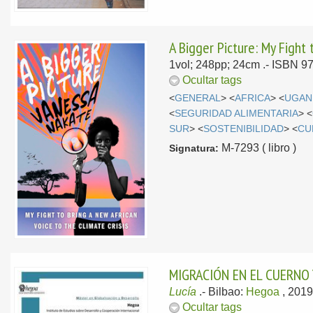
A Bigger Picture: My Fight 
1vol; 248pp; 24cm .- ISBN 9
Ocultar tags
<
GENERAL
> <
AFRICA
> <
UGAN
<
SEGURIDAD ALIMENTARIA
> <
SUR
> <
SOSTENIBILIDAD
> <
CU
M-7293 ( libro )
Signatura:
MIGRACIÓN EN EL CUERNO Y
Lucía
.-
Bilbao:
Hegoa
, 201
Ocultar tags