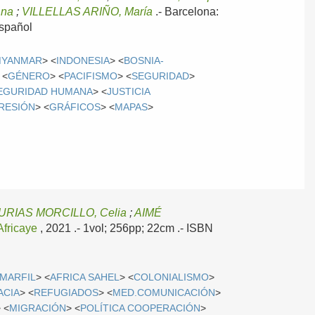
Ana
;
VILLELLAS ARIÑO, María
.-
Barcelona:
spañol
MYANMAR
> <
INDONESIA
> <
BOSNIA-
 <
GÉNERO
> <
PACIFISMO
> <
SEGURIDAD
>
EGURIDAD HUMANA
> <
JUSTICIA
RESIÓN
> <
GRÁFICOS
> <
MAPAS
>
URIAS MORCILLO, Celia
;
AIMÉ
Africaye
, 2021
.- 1vol; 256pp; 22cm .- ISBN
 MARFIL
> <
AFRICA SAHEL
> <
COLONIALISMO
>
ACIA
> <
REFUGIADOS
> <
MED.COMUNICACIÓN
>
 <
MIGRACIÓN
> <
POLÍTICA COOPERACIÓN
>