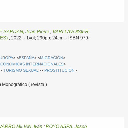
E SARDAN, Jean-Pierre
;
VARI-LAVOISIER,
DES)
, 2022
.- 1vol; 290pp; 24cm .- ISBN 979-
UROPA
> <
ESPAÑA
> <
MIGRACIÓN
>
ECONÓMICAS INTERNACIONALES
>
 <
TURISMO SEXUAL
> <
PROSTITUCIÓN
>
 Monográfico ( revista )
VARRO MILIÁN, Iván
;
ROYO ASPA, Josep