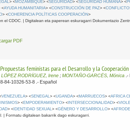
EGAL
> <
MOZAMBIQUE
> <
SEGURIDAD
> <
SEGURIDAD HUMANA
> <
P
 <
AYUDA HUMANITARIA
> <
CONSTRUCCIÓN DE PAZ
> <
CONFLICTO
O
> <
COHERENCIA POLÍTICAS COOPERACIÓN
>
l en el CDOC. | Digitalean eta paperean eskuragarri Dokumentazio Zent
cargar PDF
Propuestas feministas para el Desarrollo y la Cooperación 
;
LÓPEZ RODRÍGUEZ, Irene
;
MONTAÑO-GARCÉS, Mónica
.-
78-84-10326-53-8 .-
Español
<
VENEZUELA
> <
SENEGAL
> <
UGANDA
> <
MARRUECOS
> <
AFRICA 
INISMOS
> <
EMPODERAMIENTO
> <
INTERSECCIONALIDAD
> <
VIOL
DAD
> <
IDENTIDAD SEXUAL
> <
GÉNERO Y DESARROLLO
> <
AFRODE
l. | Formatu digitalean bakarrik dago eskuragarri.