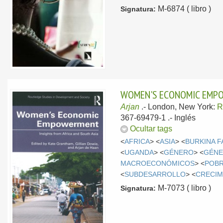
M-6874 ( libro )
Signatura:
WOMEN'S ECONOMIC EMPOW
Arjan
.-
London, New York:
R
367-69479-1 .-
Inglés
Ocultar tags
<
AFRICA
> <
ASIA
> <
BURKINA 
<
UGANDA
> <
GÉNERO
> <
GÉNE
MACROECONÓMICOS
> <
POB
<
SUBDESARROLLO
> <
CRECIM
M-7073 ( libro )
Signatura: