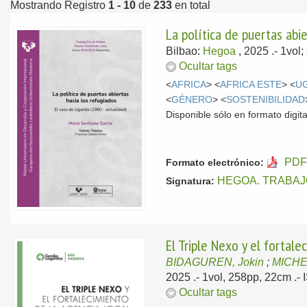
Mostrando Registro
1 - 10
de
233
en total
La política de puertas abi
Bilbao:
Hegoa
, 2025
.- 1vol
Ocultar tags
<
AFRICA
> <
AFRICA ESTE
> <
U
<
GÉNERO
> <
SOSTENIBILIDAD
Disponible sólo en formato digital
PDF
Formato electrónico:
HEGOA. TRABAJ
Signatura:
El Triple Nexo y el fortale
BIDAGUREN, Jokin
;
MICHE
2025
.- 1vol, 258pp, 22cm .
Ocultar tags