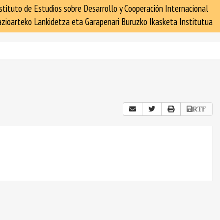
stituto de Estudios sobre Desarrollo y Cooperación Internacional
zioarteko Lankidetza eta Garapenari Buruzko Ikasketa Institutua
RTF