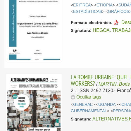
<
ERITREA
> <
ETIOPIA
> <
SUDÁ
<
ESTADÍSTICAS
> <
GRÁFICOS
Des
Formato electrónico:
HEGOA. TRABAJ
Signatura:
LA BOMBE URBAINE: QUEL
WORKERS?
/
MARTIN, Boris
2 .- ISSN 2492-7120.-
Francé
Ocultar tags
<
GENERAL
> <
UGANDA
> <
CHA
GUBERNAMENTAL
> <
PERSON
ALTERNATIVES 
Signatura: