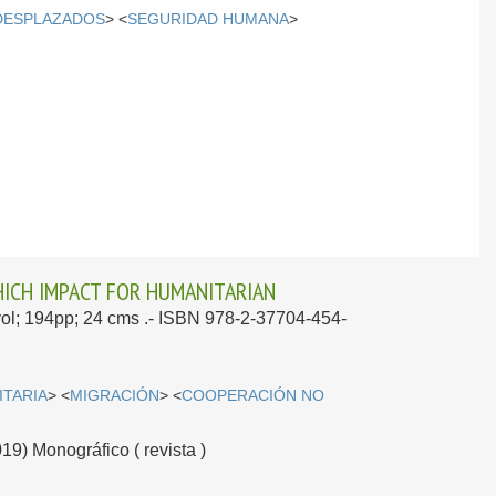
DESPLAZADOS
> <
SEGURIDAD HUMANA
>
HICH IMPACT FOR HUMANITARIAN
1vol; 194pp; 24 cms .- ISBN 978-2-37704-454-
ITARIA
> <
MIGRACIÓN
> <
COOPERACIÓN NO
019) Monográfico ( revista )