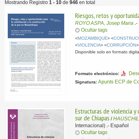
Mostrando Registro
1 - 10
de
946
en total
Riesgos, retos y oportunid
ROYO ASPA, Josep Maria
.-
Ocultar tags
<
MOZAMBIQUE
> <
CONSTRUCC
<
VIOLENCIA
> <
CORRUPCIÓN
>
Disponible solo en formato digita
Des
Formato electrónico:
Apunts ECP de Con
Signatura:
Estructuras de violencia y 
sur de Chiapas
/
HAUSCHILD
Internacional) .-
Español
Ocultar tags