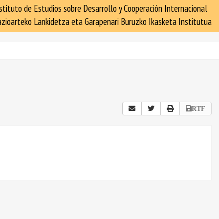
stituto de Estudios sobre Desarrollo y Cooperación Internacional
zioarteko Lankidetza eta Garapenari Buruzko Ikasketa Institutua
RTF