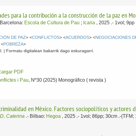
ades para la contribución a la construcción de la paz en 
Barcelona:
Escola de Cultura de Pau
;
Icaria
, 2025
.- 1vol; 9pp 
IÓN DE PAZ
> <
CONFLICTOS
> <
ACUERDOS
> <
NEGOCIACIONES D
 <
POBREZA
>
l. | Formatu digitalean bakarrik dago eskuragarri.
cargar PDF
flictes i Pau
, Nº30 (2025) Monográfico ( revista )
criminalidad en México. Factores sociopolíticos y actores 
, Caterina
.-
Bilbao:
Hegoa
, 2025
.- 1vol; 86pp; 30cm .-(TFM;