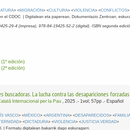
RATURA
> <
MIGRACIÓN
> <
CULTURA
> <
VIOLENCIA
> <
CONFLICTOS
>
l en el CDOC. | Digitalean eta paperean, Dokumentazio Zentroan, eskura
9425-29-4 (impresa), 978-84-19425-52-2 (digital). ISBN segunda edic
(1º edición)
(2ª edición)
 buscadoras. La lucha contra las desapariciones forzadas 
 Catalá Internacional per la Pau
, 2025
.- 1vol; 57pp .-
Español
ÍS VASCO
> <
MÉXICO
> <
ARGENTINA
> <
DESAPARECIDOS
> <
FAMILI
TERNIDAD
> <
DICTADURA
> <
VIOLENCIA
> <
JUSTICIA VERDAD
>
l. | Formatu digitalean bakarrik dago eskuragarri.