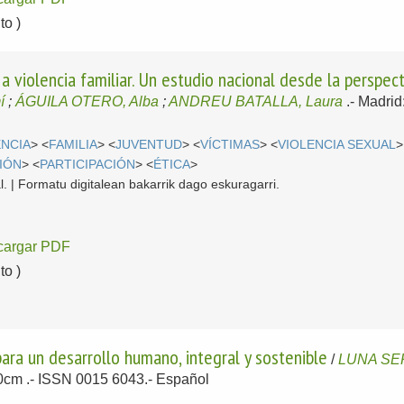
o )
n a violencia familiar. Un estudio nacional desde la perspe
í
;
ÁGUILA OTERO, Alba
;
ANDREU BATALLA, Laura
.-
Madrid
ENCIA
> <
FAMILIA
> <
JUVENTUD
> <
VÍCTIMAS
> <
VIOLENCIA SEXUAL
>
IÓN
> <
PARTICIPACIÓN
> <
ÉTICA
>
l. | Formatu digitalean bakarrik dago eskuragarri.
cargar PDF
o )
para un desarrollo humano, integral y sostenible
/
LUNA SER
30cm .- ISSN 0015 6043.-
Español