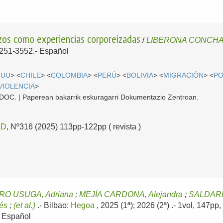
izos como experiencias corporeizadas
/
LIBERONA CONCHA,
 0251-3552.-
Español
.UU
> <
CHILE
> <
COLOMBIA
> <
PERÚ
> <
BOLIVIA
> <
MIGRACIÓN
> <
PO
VIOLENCIA
>
 CDOC. | Paperean bakarrik eskuragarri Dokumentazio Zentroan.
AD
, Nº316 (2025) 113pp-122pp ( revista )
RO USUGA, Adriana
;
MEJÍA CARDONA, Alejandra
;
SALDARR
és
;
(et al.)
.-
Bilbao:
Hegoa
, 2025 (1ª); 2026 (2ª)
.- 1vol, 147pp
-
Español