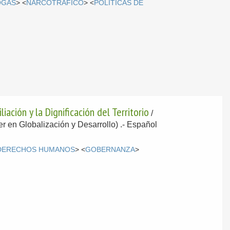
OGAS
> <
NARCOTRÁFICO
> <
POLÍTICAS DE
ación y la Dignificación del Territorio
/
er en Globalización y Desarrollo) .-
Español
DERECHOS HUMANOS
> <
GOBERNANZA
>