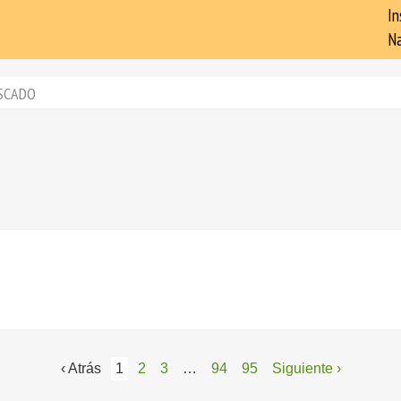
In
Na
SCADO
‹ Atrás
1
2
3
…
94
95
Siguiente ›