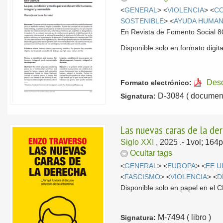
<
GENERAL
> <
VIOLENCIA
> <
CO
SOSTENIBLE
> <
AYUDA HUMAN
En Revista de Fomento Social 8
Disponible solo en formato digita
Des
Formato electrónico:
D-3084 ( document
Signatura:
Las nuevas caras de la der
Siglo XXI
, 2025
.- 1vol; 164
Ocultar tags
<
GENERAL
> <
EUROPA
> <
EE.U
<
FASCISMO
> <
VIOLENCIA
> <
D
Disponible solo en papel en el
M-7494 ( libro )
Signatura: