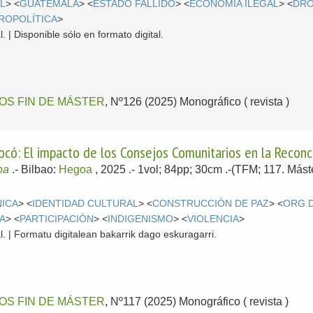
L
> <
GUATEMALA
> <
ESTADO FALLIDO
> <
ECONOMÍA ILEGAL
> <
DR
ROPOLÍTICA
>
. | Disponible sólo en formato digital.
OS FIN DE MÁSTER
, Nº126 (2025) Monográfico ( revista )
ó: El impacto de los Consejos Comunitarios en la Reconcili
na
.-
Bilbao:
Hegoa
, 2025
.- 1vol; 84pp; 30cm .-(TFM; 117. Mást
NICA
> <
IDENTIDAD CULTURAL
> <
CONSTRUCCIÓN DE PAZ
> <
ORG.
A
> <
PARTICIPACIÓN
> <
INDIGENISMO
> <
VIOLENCIA
>
l. | Formatu digitalean bakarrik dago eskuragarri.
OS FIN DE MÁSTER
, Nº117 (2025) Monográfico ( revista )