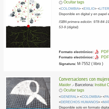
Ocultar tags
<
COLOMBIA
> <
EXILIO
> <
LITE
Disponible en digital y en pape
ISBN primera edición: 978-84-1
53-9 (digital).
PDF 
Formato electrónico:
PDF 
Formato electrónico:
M-7552 ( libro )
Signatura:
Conversaciones con mujeres
Maider
.-
Barcelona:
Institut
Ocultar tags
<
GENERAL
> <
COLOMBIA
> <
PA
<
DERECHOS HUMANOS
> <
MA
Disponible solo en formato digita