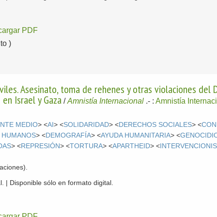
cargar PDF
o )
iviles. Asesinato, toma de rehenes y otras violaciones del
 en Israel y Gaza
/
Amnistía Internacional
.-
:
Amnistía Internac
ENTE MEDIO
> <
AI
> <
SOLIDARIDAD
> <
DERECHOS SOCIALES
> <
CON
 HUMANOS
> <
DEMOGRAFÍA
> <
AYUDA HUMANITARIA
> <
GENOCIDI
DAS
> <
REPRESIÓN
> <
TORTURA
> <
APARTHEID
> <
INTERVENCIONIS
aciones).
. | Disponible sólo en formato digital.
cargar PDF