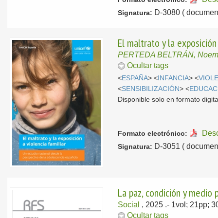
D-3080 ( document
Signatura:
El maltrato y la exposició
PERTEDA BELTRÁN, Noem
Ocultar tags
<
ESPAÑA
> <
INFANCIA
> <
VIOL
<
SENSIBILIZACIÓN
> <
EDUCAC
Disponible solo en formato digita
Des
Formato electrónico:
D-3051 ( document
Signatura:
La paz, condición y medio 
Social
, 2025
.- 1vol; 21pp; 
Ocultar tags