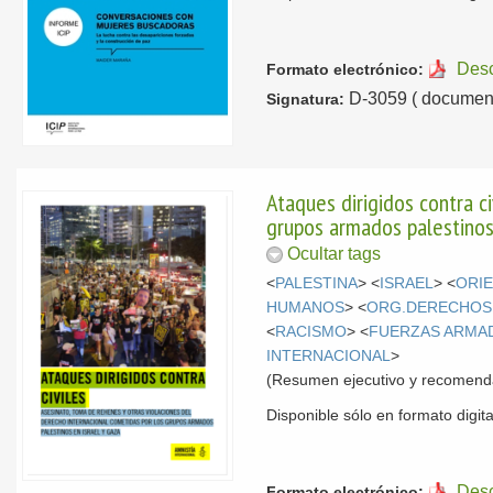
Des
Formato electrónico:
D-3059 ( document
Signatura:
Ataques dirigidos contra c
grupos armados palestinos
Ocultar tags
<
PALESTINA
> <
ISRAEL
> <
ORI
HUMANOS
> <
ORG.DERECHOS
<
RACISMO
> <
FUERZAS ARMA
INTERNACIONAL
>
(Resumen ejecutivo y recomend
Disponible sólo en formato digital
Des
Formato electrónico: