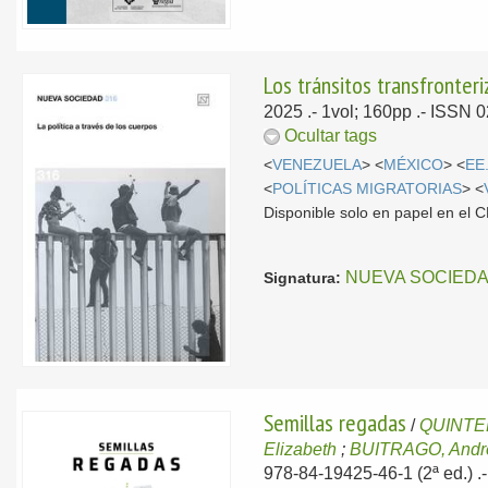
Los tránsitos transfronter
2025
.- 1vol; 160pp .- ISSN
Ocultar tags
<
VENEZUELA
> <
MÉXICO
> <
EE
<
POLÍTICAS MIGRATORIAS
> <
Disponible solo en papel en el
NUEVA SOCIED
Signatura:
Semillas regadas
/
QUINTE
Elizabeth
;
BUITRAGO, Andr
978-84-19425-46-1 (2ª ed.) .