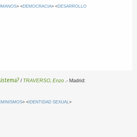
UMANOS
> <
DEMOCRACIA
> <
DESARROLLO
isistema?
/
TRAVERSO, Enzo
.-
Madrid:
EMINISMOS
> <
IDENTIDAD SEXUAL
>