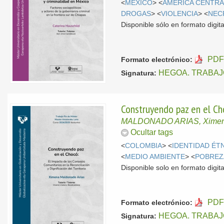
<
MÉXICO
> <
AMÉRICA CENTRA
DROGAS
> <
VIOLENCIA
> <
NEC
Disponible sólo en formato digital
PDF
Formato electrónico:
HEGOA. TRABAJ
Signatura:
Construyendo paz en el Choc
MALDONADO ARIAS, Xime
Ocultar tags
<
COLOMBIA
> <
IDENTIDAD ÉT
<
MEDIO AMBIENTE
> <
POBREZ
Disponible solo en formato digita
PDF
Formato electrónico:
HEGOA. TRABAJ
Signatura: