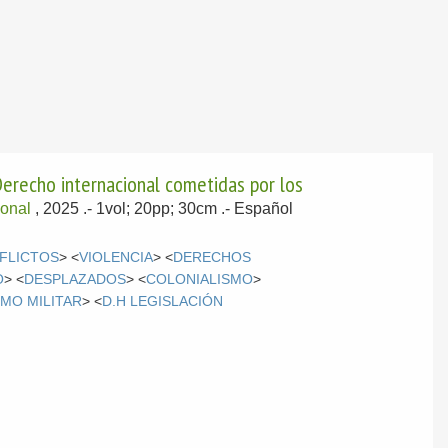
 Derecho internacional cometidas por los
ional
, 2025
.- 1vol; 20pp; 30cm .-
Español
FLICTOS
> <
VIOLENCIA
> <
DERECHOS
O
> <
DESPLAZADOS
> <
COLONIALISMO
>
MO MILITAR
> <
D.H LEGISLACIÓN