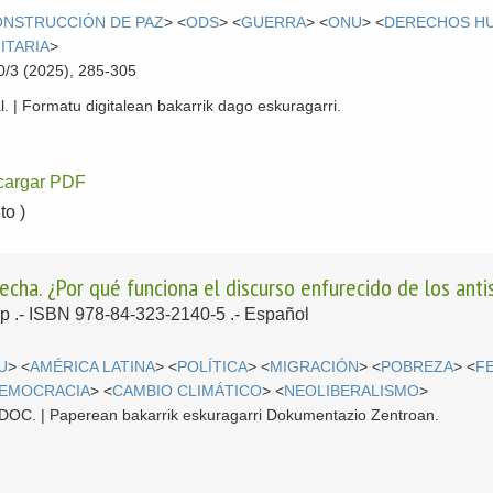
NSTRUCCIÓN DE PAZ
> <
ODS
> <
GUERRA
> <
ONU
> <
DERECHOS H
ITARIA
>
0/3 (2025), 285-305
l. | Formatu digitalean bakarrik dago eskuragarri.
cargar PDF
o )
echa. ¿Por qué funciona el discurso enfurecido de los ant
pp .- ISBN 978-84-323-2140-5 .-
Español
U
> <
AMÉRICA LATINA
> <
POLÍTICA
> <
MIGRACIÓN
> <
POBREZA
> <
F
EMOCRACIA
> <
CAMBIO CLIMÁTICO
> <
NEOLIBERALISMO
>
 CDOC. | Paperean bakarrik eskuragarri Dokumentazio Zentroan.