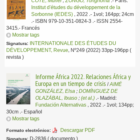
CÔTE, Muriel
;
ZONGO, Tongnoma
.-
París:
Institut d'études du développement de la
Sorbonne (IEDES)
, 2022
.- 1vol; 164pp; 24cm
.- ISBN 979-10-351-0824-3 .- ISSN 2554-
3415.-
Francés
Mostrar tags
INTERNATIONALE DES ÉTUDES DU
Signatura:
DÉVELOPPEMENT, Revue
, Nº249 (2022) 33pp-196pp (
revista )
Informe África 2022. Relaciones África y
Europa en un tiempo de crisis
/
AIMÉ
GONZÁLEZ, Elsa
;
DOMÍNGUEZ DE
OLAZÁBAL, Itxaso
;
(et al.)
.-
Madrid:
Fundación Alternativas
, 2022
.- 1vol; 134pp;
30cm .-
Español
Mostrar tags
Descargar PDF
Formato electrónico:
D-2836 ( documento )
Signatura: