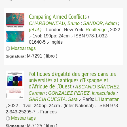
Comparing Armed Conflicts
/
CHARBONNEAU, Bruno
;
SANDOR, Adam
;
(et al.)
.-
London, New York:
Routledge
, 2022
.- 1vol; 190pp; 24cm .- ISBN 978-1-032-
01640-5 .-
Inglés
Mostrar tags
M-7291 ( libro )
Signatura:
Politiques d'egalité des genres dans les
universités atlantiques d'Espagne et
d'Afrique de l'Ouest
/
ASCANIO SÁNCHEZ,
Carmen
;
GONZALEZ PEREZ, Inmaculada
;
GARCÍA CUESTA, Sara
.-
París:
L'Harmattan
, 2022
.- 1vol; 240pp; 24cm .-(Inter-National) .- ISBN 978-
2-343-25295-7 .-
Francés
Mostrar tags
M-7125 ( libro )
Signatura: