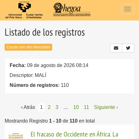
Togg
navig
Listado de los registros
Cruzar con otro descriptor
Fecha:
09 de agosto de 2026 08:14
Descriptor: MALÍ
Número de registros:
110
‹ Atrás
1
2
3
…
10
11
Siguiente ›
Mostrando Registro
1 - 10
de
110
en total
El fracaso de Occidente en África. La