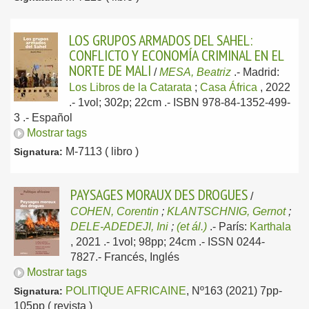
LOS GRUPOS ARMADOS DEL SAHEL:
CONFLICTO Y ECONOMÍA CRIMINAL EN EL
NORTE DE MALI
/
MESA, Beatriz
.-
Madrid:
Los Libros de la Catarata
;
Casa África
, 2022
.- 1vol; 302p; 22cm .- ISBN 978-84-1352-499-
3 .-
Español
Mostrar tags
M-7113 ( libro )
Signatura:
PAYSAGES MORAUX DES DROGUES
/
COHEN, Corentin
;
KLANTSCHNIG, Gernot
;
DELE-ADEDEJI, Ini
;
(et ál.)
.-
París:
Karthala
, 2021
.- 1vol; 98pp; 24cm .- ISSN 0244-
7827.-
Francés, Inglés
Mostrar tags
POLITIQUE AFRICAINE
, Nº163 (2021) 7pp-
Signatura:
105pp ( revista )