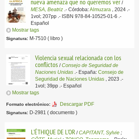
nueva amenaza que no queremos ver
/
MESA, Beatriz
.-
Córdoba:
Almuzara
, 2024
.-
1vol; 207pp .- ISBN 978-84-10525-01-6 .-
Español
Mostrar tags
M-7510 ( libro )
Signatura:
Violencia sexual relacionada con los
conflictos
/
Consejo de Seguridad de
Naciones Unidas
.-
España:
Consejo de
Seguridad de Naciones Unidas
, 2023
.-
1vol; 39pp .-
Español
Mostrar tags
Descargar PDF
Formato electrónico:
D-2981 ( documento )
Signatura:
L'ÉTHIQUE DE L'OR
/
CAPITANT, Sylvie
;