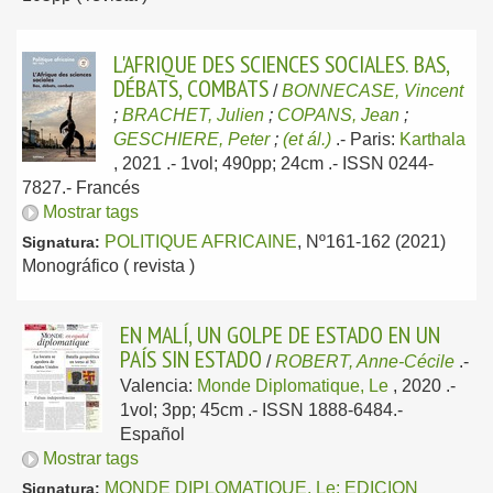
L'AFRIQUE DES SCIENCES SOCIALES. BAS,
DÉBATS, COMBATS
/
BONNECASE, Vincent
;
BRACHET, Julien
;
COPANS, Jean
;
GESCHIERE, Peter
;
(et ál.)
.-
Paris:
Karthala
, 2021
.- 1vol; 490pp; 24cm .- ISSN 0244-
7827.-
Francés
Mostrar tags
POLITIQUE AFRICAINE
, Nº161-162 (2021)
Signatura:
Monográfico ( revista )
EN MALÍ, UN GOLPE DE ESTADO EN UN
PAÍS SIN ESTADO
/
ROBERT, Anne-Cécile
.-
Valencia:
Monde Diplomatique, Le
, 2020
.-
1vol; 3pp; 45cm .- ISSN 1888-6484.-
Español
Mostrar tags
MONDE DIPLOMATIQUE, Le: EDICION
Signatura: