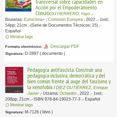
transversal sobre capacidades en
Acción por el Empoderamiento
Climático
/
HERRERO, Yayo
.-
Bruselas:
Euroclima+
;
Comisión Europea
, 2022
.- 1vol;
54pp; 21cm .-(Serie de Documentos Técnicos; 15) .-
Español
Mostrar tags
Descargar PDF
Formato electrónico:
D-2897 ( documento )
Signatura:
Pedagogía antifascista. Construir una
pedagogía inclusiva, democrática y del
bien común frente al auge del fascismo y
la xenofobia
/
DÍEZ GUTIÉRREZ, Enrique
Javier
.-
Ulzama:
Octaedro
, 2022
.- 1vol;
208pp; 21cm .- ISBN 978-84-19023-77-3 .-
Español
Mostrar tags
M-7126 ( libro )
Signatura: