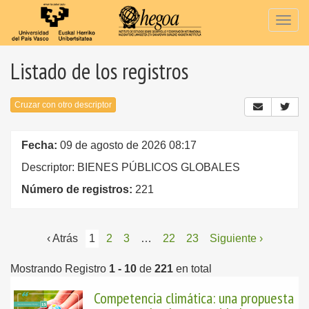
Togg
navig
Listado de los registros
Cruzar con otro descriptor
Fecha:
09 de agosto de 2026 08:17
Descriptor: BIENES PÚBLICOS GLOBALES
Número de registros:
221
‹ Atrás
1
2
3
…
22
23
Siguiente ›
Mostrando Registro
1 - 10
de
221
en total
Competencia climática: una propuesta