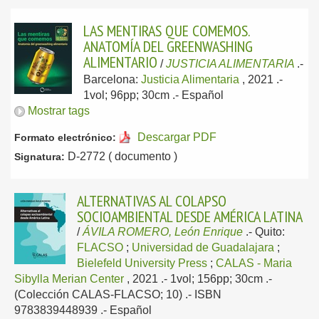
LAS MENTIRAS QUE COMEMOS.
ANATOMÍA DEL GREENWASHING
ALIMENTARIO
/
JUSTICIA ALIMENTARIA
.-
Barcelona:
Justicia Alimentaria
, 2021
.-
1vol; 96pp; 30cm .-
Español
Mostrar tags
Descargar PDF
Formato electrónico:
D-2772 ( documento )
Signatura:
ALTERNATIVAS AL COLAPSO
SOCIOAMBIENTAL DESDE AMÉRICA LATINA
/
ÁVILA ROMERO, León Enrique
.-
Quito:
FLACSO
;
Universidad de Guadalajara
;
Bielefeld University Press
;
CALAS - Maria
Sibylla Merian Center
, 2021
.- 1vol; 156pp; 30cm .-
(Colección CALAS-FLACSO; 10) .- ISBN
9783839448939 .-
Español