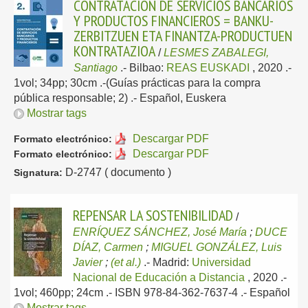
CONTRATACIÓN DE SERVICIOS BANCARIOS
Y PRODUCTOS FINANCIEROS = BANKU-
ZERBITZUEN ETA FINANTZA-PRODUCTUEN
KONTRATAZIOA
/
LESMES ZABALEGI,
Santiago
.-
Bilbao:
REAS EUSKADI
, 2020
.-
1vol; 34pp; 30cm .-(Guías prácticas para la compra
pública responsable; 2) .-
Español, Euskera
Mostrar tags
Descargar PDF
Formato electrónico:
Descargar PDF
Formato electrónico:
D-2747 ( documento )
Signatura:
REPENSAR LA SOSTENIBILIDAD
/
ENRÍQUEZ SÁNCHEZ, José María
;
DUCE
DÍAZ, Carmen
;
MIGUEL GONZÁLEZ, Luis
Javier
;
(et al.)
.-
Madrid:
Universidad
Nacional de Educación a Distancia
, 2020
.-
1vol; 460pp; 24cm .- ISBN 978-84-362-7637-4 .-
Español
Mostrar tags