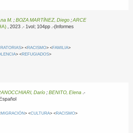
na M.
;
BOZA MARTÍNEZ, Diego
;
ARCE
HA)
, 2023
.- 1vol; 104pp .-(Informes
GRATORIAS
> <
RACISMO
> <
FAMILIA
>
OLENCIA
> <
REFUGIADOS
>
RANOCCHIARI, Darío
;
BENITO, Elena
.-
Español
<
MIGRACIÓN
> <
CULTURA
> <
RACISMO
>