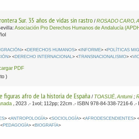
ntera Sur. 35 años de vidas sin rastro
/
ROSADO CARO, A
evilla:
Asociación Pro Derechos Humanos de Andalucía (APD
ñol
IGRACIÓN
> <
DERECHOS HUMANOS
> <
INFORME
> <
POLÍTICAS MI
CIÓN
> <
DERECHO INTERNACIONAL
> <
TRANSNACIONALISMO
> <
VI
cargar PDF
o )
 figuras afro de la historia de España
/
TOASIJÉ, Antumi
;
anada
, 2023
.- 1vol; 112pp; 22cm .- ISBN 978-84-338-7216-6 .-
ES
> <
ANTROPOLOGÍA
> <
SOCIOLOGÍA
> <
AFRODESCENDIENTES
> 
 <
PEDAGOGÍA
> <
BIOGRAFÍA
>