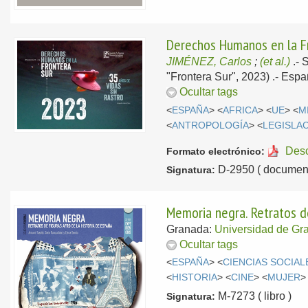
Derechos Humanos en la Fro
JIMÉNEZ, Carlos
;
(et al.)
.-
S
"Frontera Sur", 2023) .-
Espa
Ocultar tags
<
ESPAÑA
> <
AFRICA
> <
UE
> <
M
<
ANTROPOLOGÍA
> <
LEGISLA
Des
Formato electrónico:
D-2950 ( document
Signatura:
Memoria negra. Retratos de
Granada:
Universidad de Gr
Ocultar tags
<
ESPAÑA
> <
CIENCIAS SOCIAL
<
HISTORIA
> <
CINE
> <
MUJER
>
M-7273 ( libro )
Signatura: