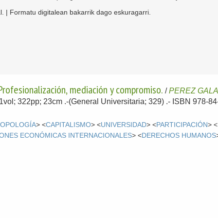
l. | Formatu digitalean bakarrik dago eskuragarri.
Profesionalización, mediación y compromiso.
/
PEREZ GALAN
 1vol; 322pp; 23cm .-(General Universitaria; 329) .- ISBN 978-8
OPOLOGÍA
> <
CAPITALISMO
> <
UNIVERSIDAD
> <
PARTICIPACIÓN
> <
ONES ECONÓMICAS INTERNACIONALES
> <
DERECHOS HUMANOS