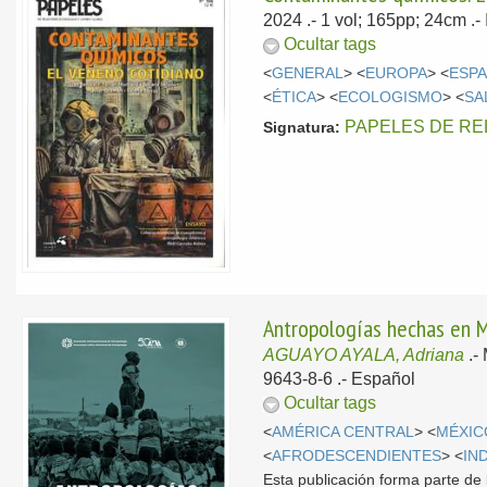
2024
.- 1 vol; 165pp; 24cm 
Ocultar tags
<
GENERAL
> <
EUROPA
> <
ESP
<
ÉTICA
> <
ECOLOGISMO
> <
SA
PAPELES DE RE
Signatura:
Antropologías hechas en M
AGUAYO AYALA, Adriana
.-
9643-8-6 .-
Español
Ocultar tags
<
AMÉRICA CENTRAL
> <
MÉXIC
<
AFRODESCENDIENTES
> <
IN
Esta publicación forma parte de 