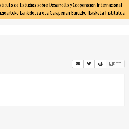
stituto de Estudios sobre Desarrollo y Cooperación Internacional
zioarteko Lankidetza eta Garapenari Buruzko Ikasketa Institutua
RTF