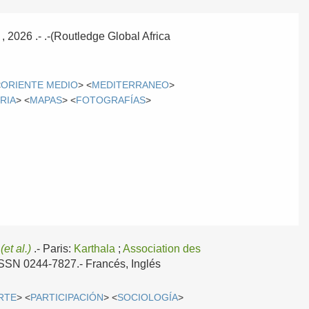
, 2026
.- .-(Routledge Global Africa
<
ORIENTE MEDIO
> <
MEDITERRANEO
>
RIA
> <
MAPAS
> <
FOTOGRAFÍAS
>
;
(et al.)
.-
Paris:
Karthala
;
Association des
 ISSN 0244-7827.-
Francés, Inglés
RTE
> <
PARTICIPACIÓN
> <
SOCIOLOGÍA
>