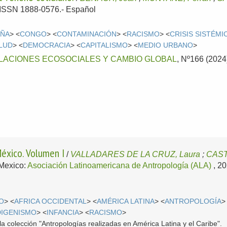
.- ISSN 1888-0576.-
Español
AÑA
> <
CONGO
> <
CONTAMINACIÓN
> <
RACISMO
> <
CRISIS SISTÉMI
LUD
> <
DEMOCRACIA
> <
CAPITALISMO
> <
MEDIO URBANO
>
LACIONES ECOSOCIALES Y CAMBIO GLOBAL
, Nº166 (2024)
éxico. Volumen I
/
VALLADARES DE LA CRUZ, Laura
;
CAST
Mexico:
Asociación Latinoamericana de Antropología (ALA)
, 2
O
> <
AFRICA OCCIDENTAL
> <
AMÉRICA LATINA
> <
ANTROPOLOGÍA
>
DIGENISMO
> <
INFANCIA
> <
RACISMO
>
la colección "Antropologías realizadas en América Latina y el Caribe".