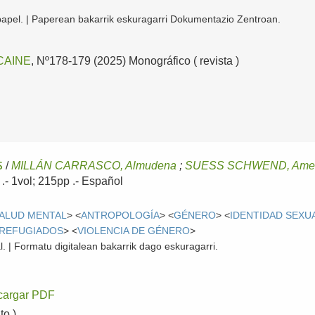
papel. | Paperean bakarrik eskuragarri Dokumentazio Zentroan.
CAINE
, Nº178-179 (2025) Monográfico ( revista )
s
/
MILLÁN CARRASCO, Almudena
;
SUESS SCHWEND, Ame
5
.- 1vol; 215pp .-
Español
ALUD MENTAL
> <
ANTROPOLOGÍA
> <
GÉNERO
> <
IDENTIDAD SEXU
REFUGIADOS
> <
VIOLENCIA DE GÉNERO
>
l. | Formatu digitalean bakarrik dago eskuragarri.
cargar PDF
o )