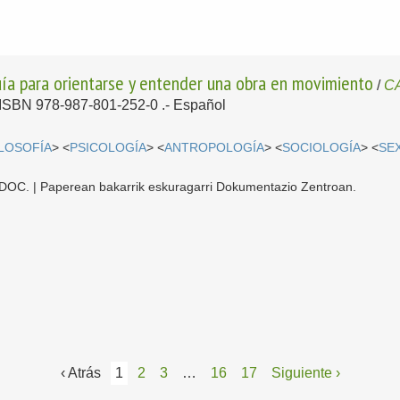
uía para orientarse y entender una obra en movimiento
/
C
- ISBN 978-987-801-252-0 .-
Español
ILOSOFÍA
> <
PSICOLOGÍA
> <
ANTROPOLOGÍA
> <
SOCIOLOGÍA
> <
SE
 CDOC. | Paperean bakarrik eskuragarri Dokumentazio Zentroan.
‹ Atrás
1
2
3
…
16
17
Siguiente ›