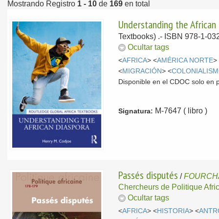
Mostrando Registro
1 - 10
de
169
en total
Understanding the African
Textbooks) .- ISBN 978-1-03
Ocultar tags
<
AFRICA
> <
AMÉRICA NORTE
>
<
MIGRACIÓN
> <
COLONIALIS
Disponible en el CDOC solo en 
M-7647 ( libro )
Signatura:
Passés disputés
/
FOURCHA
Chercheurs de Politique Afri
Ocultar tags
<
AFRICA
> <
HISTORIA
> <
ANTR