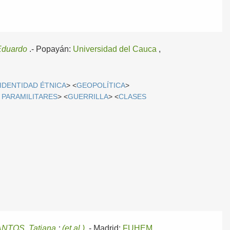
duardo
.-
Popayán:
Universidad del Cauca
,
IDENTIDAD ÉTNICA
> <
GEOPOLÍTICA
>
 PARAMILITARES
> <
GUERRILLA
> <
CLASES
NTOS, Tatiana
;
(et al.)
.-
Madrid:
FUHEM
,