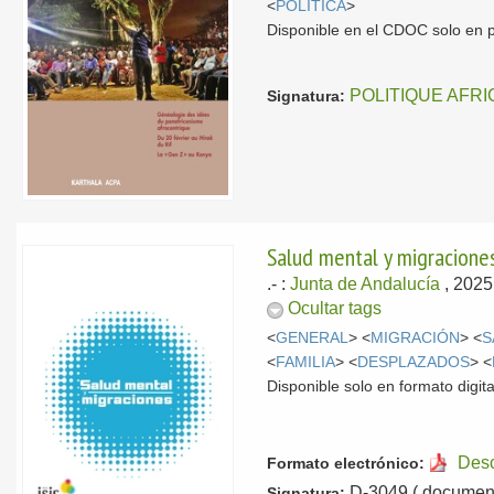
<
POLÍTICA
>
Disponible en el CDOC solo en 
POLITIQUE AFRI
Signatura:
Salud mental y migracione
.-
:
Junta de Andalucía
, 202
Ocultar tags
<
GENERAL
> <
MIGRACIÓN
> <
S
<
FAMILIA
> <
DESPLAZADOS
> <
Disponible solo en formato digita
Des
Formato electrónico:
D-3049 ( document
Signatura: