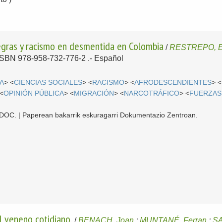
negras y racismo en desmentida en Colombia
/
RESTREPO, E
- ISBN 978-958-732-776-2 .-
Español
A
> <
CIENCIAS SOCIALES
> <
RACISMO
> <
AFRODESCENDIENTES
> <
 <
OPINIÓN PÚBLICA
> <
MIGRACIÓN
> <
NARCOTRÁFICO
> <
FUERZAS
 CDOC. | Paperean bakarrik eskuragarri Dokumentazio Zentroan.
l veneno cotidiano.
/
BENACH, Joan
;
MUNTANÉ, Ferran
;
SA