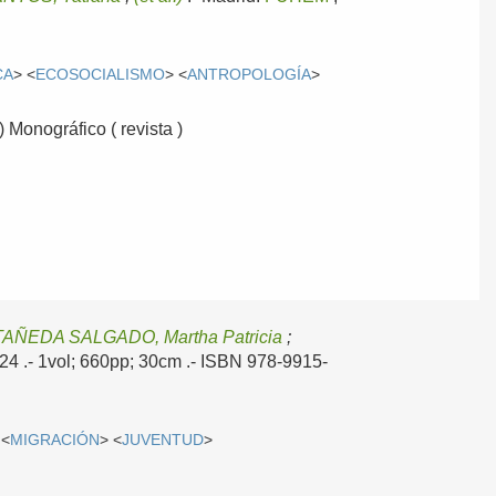
CA
> <
ECOSOCIALISMO
> <
ANTROPOLOGÍA
>
 Monográfico ( revista )
AÑEDA SALGADO, Martha Patricia
;
024
.- 1vol; 660pp; 30cm .- ISBN 978-9915-
 <
MIGRACIÓN
> <
JUVENTUD
>