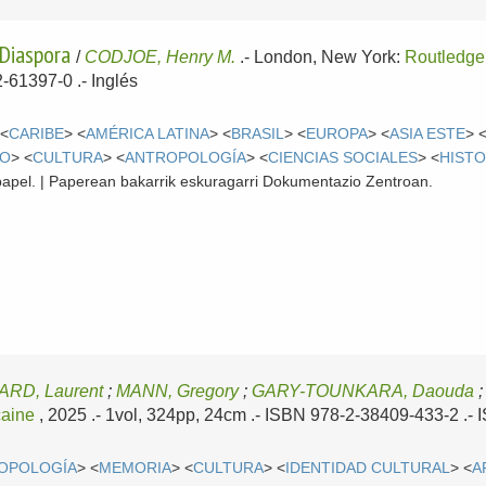
 Diaspora
/
CODJOE, Henry M.
.-
London, New York:
Routledge
2-61397-0 .-
Inglés
 <
CARIBE
> <
AMÉRICA LATINA
> <
BRASIL
> <
EUROPA
> <
ASIA ESTE
> 
MO
> <
CULTURA
> <
ANTROPOLOGÍA
> <
CIENCIAS SOCIALES
> <
HISTO
papel. | Paperean bakarrik eskuragarri Dokumentazio Zentroan.
RD, Laurent
;
MANN, Gregory
;
GARY-TOUNKARA, Daouda
caine
, 2025
.- 1vol, 324pp, 24cm .- ISBN 978-2-38409-433-2 .-
OPOLOGÍA
> <
MEMORIA
> <
CULTURA
> <
IDENTIDAD CULTURAL
> <
A