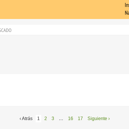
In
Na
SCADO
‹ Atrás
1
2
3
…
16
17
Siguiente ›