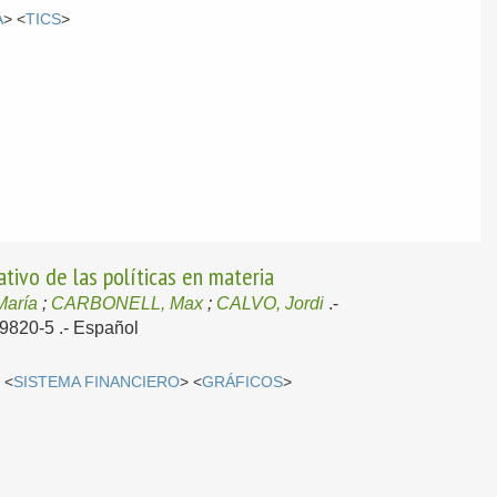
A
> <
TICS
>
rativo de las políticas en materia
María
;
CARBONELL, Max
;
CALVO, Jordi
.-
59820-5 .-
Español
 <
SISTEMA FINANCIERO
> <
GRÁFICOS
>