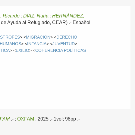
 Ricardo
;
DÍAZ, Nuria
;
HERNÁNDEZ,
a de Ayuda al Refugiado, CEAR) .-
Español
ÁSTROFES
> <
MIGRACIÓN
> <
DERECHO
 HUMANOS
> <
INFANCIA
> <
JUVENTUD
>
ÍTICA
> <
EXILIO
> <
COHERENCIA POLÍTICAS
FAM
.-
:
OXFAM
, 2025
.- 1vol; 98pp .-