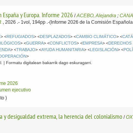
n España y Europa. Informe 2026
/
ACEBO, Alejandra
;
CANA,
R
, 2026
.- 1vol, 194pp .-(Informe 2026 de la Comisión Español
E
> <
REFUGIADOS
> <
DESPLAZADOS
> <
CAMBIO CLIMÁTICO
> <
CAT
OLÓGICOS
> <
GUERRA
> <
CONFLICTOS
> <
EMPRESA
> <
DERECHOS
IENDA
> <
TRABAJO
> <
AYUDA HUMANITARIA
> <
LEGISLACIÓN
> <
POL
COOPERACIÓN
>
l. | Formatu digitalean bakarrik dago eskuragarri.
rme 2026
men ejecutivo
o )
a y desigualdad extrema, la herencia del colonialismo
/
OX