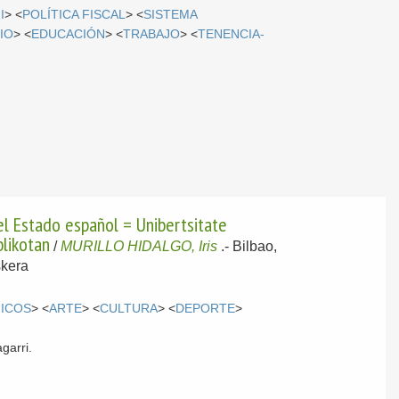
I
> <
POLÍTICA FISCAL
> <
SISTEMA
IO
> <
EDUCACIÓN
> <
TRABAJO
> <
TENENCIA-
el Estado español = Unibertsitate
blikotan
/
MURILLO HIDALGO, Iris
.-
Bilbao,
skera
ICOS
> <
ARTE
> <
CULTURA
> <
DEPORTE
>
garri.