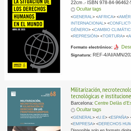
22cm .- ISBN 978-84-96462-
Ocultar tags
<
GENERAL
> <
AFRICA
> <
AMÉR
INTERNACIONAL
> <
CONFLIC
GÉNERO
> <
CAMBIO CLIMÁTI
<
REPRESIÓN
> <
TORTURA
> <
A
Des
Formato electrónico:
REF-4/AI/AMN/2025
Signatura:
Militarización, necrotecno
tecnológicas e institucion
Barcelona:
Centre Delàs d'Es
Ocultar tags
<
GENERAL
> <
U.E
> <
ESPAÑA
> 
<
EMPRESA
> <
DERECHOS HU
Disponible solo en formato digita