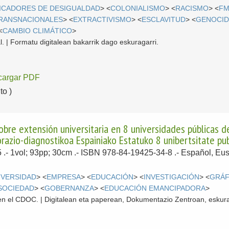
ICADORES DE DESIGUALDAD
> <
COLONIALISMO
> <
RACISMO
> <
FM
RANSNACIONALES
> <
EXTRACTIVISMO
> <
ESCLAVITUD
> <
GENOCID
<
CAMBIO CLIMÁTICO
>
l. | Formatu digitalean bakarrik dago eskuragarri.
cargar PDF
o )
obre extensión universitaria en 8 universidades públicas d
razio-diagnostikoa Espainiako Estatuko 8 unibertsitate pu
5
.- 1vol; 93pp; 30cm .- ISBN 978-84-19425-34-8 .-
Español, Eu
IVERSIDAD
> <
EMPRESA
> <
EDUCACIÓN
> <
INVESTIGACIÓN
> <
GRÁF
SOCIEDAD
> <
GOBERNANZA
> <
EDUCACIÓN EMANCIPADORA
>
l en el CDOC. | Digitalean eta paperean, Dokumentazio Zentroan, eskura