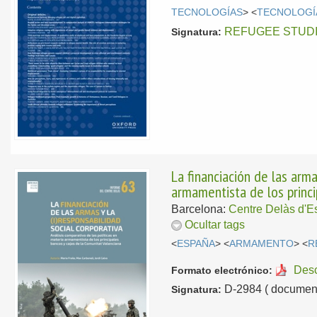
TECNOLOGÍAS
> <
TECNOLOGÍ
REFUGEE STUDIES
Signatura:
La financiación de las arma
armamentista de los princi
Barcelona:
Centre Delàs d'Es
Ocultar tags
<
ESPAÑA
> <
ARMAMENTO
> <
R
Des
Formato electrónico:
D-2984 ( document
Signatura: