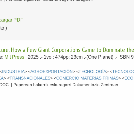
cargar PDF
o )
culture. How a Few Giant Corporations Came to Dominate th
e:
Mit Press
, 2025
.- 1vol; 474pp; 23cm .-(One Planet) .- ISBN
 <
INDUSTRIA
> <
AGROEXPORTACIÓN
> <
TECNOLOGÍA
> <
TECNOLOG
ZA
> <
TRANSNACIONALES
> <
COMERCIO MATERIAS PRIMAS
> <
ECO
 CDOC. | Paperean bakarrik eskuragarri Dokumentazio Zentroan.