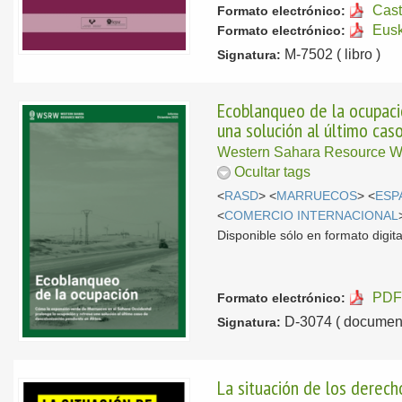
Cast
Formato electrónico:
Eus
Formato electrónico:
M-7502 ( libro )
Signatura:
Ecoblanqueo de la ocupaci
una solución al último cas
Western Sahara Resource 
Ocultar tags
<
RASD
> <
MARRUECOS
> <
ESP
<
COMERCIO INTERNACIONAL
Disponible sólo en formato digital
PDF
Formato electrónico:
D-3074 ( document
Signatura:
La situación de los derec