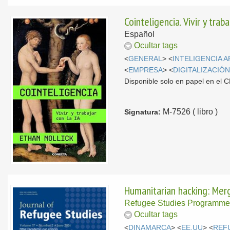
Cointeligencia. Vivir y traba
Español
Ocultar tags
<
GENERAL
> <
INTELIGENCIA A
<
EMPRESA
> <
DIGITALIZACIÓ
Disponible solo en papel en el
M-7526 ( libro )
Signatura:
Humanitarian hacking: Merg
Refugee Studies Programm
Ocultar tags
<
DINAMARCA
> <
EE.UU
> <
REF