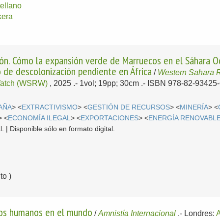
ellano
kera
ón. Cómo la expansión verde de Marruecos en el Sáhara Oc
o de descolonización pendiente en África
/
Western Sahara 
Watch (WSRW)
, 2025
.- 1vol; 19pp; 30cm .- ISBN 978-82-93425-
AÑA
> <
EXTRACTIVISMO
> <
GESTIÓN DE RECURSOS
> <
MINERÍA
> <
> <
ECONOMÍA ILEGAL
> <
EXPORTACIONES
> <
ENERGÍA RENOVABL
. | Disponible sólo en formato digital.
o )
hos humanos en el mundo
/
Amnistía Internacional
.-
Londres:
A