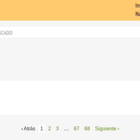
In
Na
SCADO
‹ Atrás
1
2
3
…
67
68
Siguiente ›