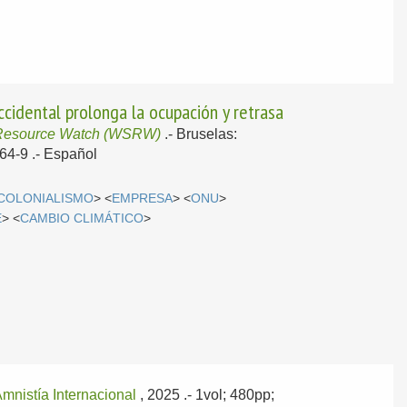
cidental prolonga la ocupación y retrasa
Resource Watch (WSRW)
.-
Bruselas:
64-9 .-
Español
COLONIALISMO
> <
EMPRESA
> <
ONU
>
E
> <
CAMBIO CLIMÁTICO
>
mnistía Internacional
, 2025
.- 1vol; 480pp;