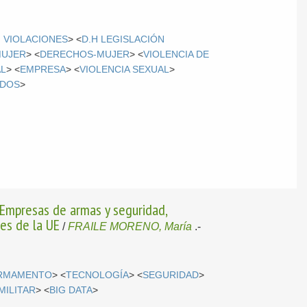
H VIOLACIONES
> <
D.H LEGISLACIÓN
UJER
> <
DERECHOS-MUJER
> <
VIOLENCIA DE
AL
> <
EMPRESA
> <
VIOLENCIA SEXUAL
>
ADOS
>
. Empresas de armas y seguridad,
nes de la UE
/
FRAILE MORENO, María
.-
RMAMENTO
> <
TECNOLOGÍA
> <
SEGURIDAD
>
MILITAR
> <
BIG DATA
>