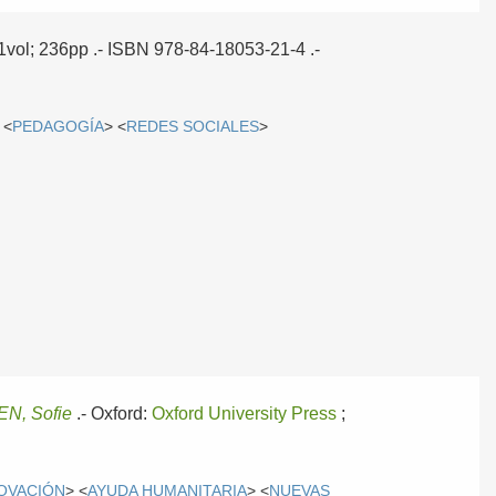
 1vol; 236pp .- ISBN 978-84-18053-21-4 .-
 <
PEDAGOGÍA
> <
REDES SOCIALES
>
N, Sofie
.-
Oxford:
Oxford University Press
;
NOVACIÓN
> <
AYUDA HUMANITARIA
> <
NUEVAS