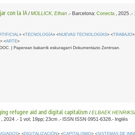
jar con la IA
/
MOLLICK, Ethan
.-
Barcelona:
Conecta
, 2025
.-
RTIFICIAL
> <
TECNOLOGÍA
> <
NUEVAS TECNOLOGÍAS
> <
TRABAJO
>
N
> <
ARTE
>
 CDOC. | Paperean bakarrik eskuragarri Dokumentazio Zentroan.
ing refugee aid and digital capitalism
/
ELBAEK HENRIKSE
e
, 2024
.- 1 vol; 19pp; 23cm .- ISSN ISSN 0951-6328.-
Inglés
UGIADOS
> <
DIGITALIZACIÓN
> <
CAPITALISMO
> <
SISTEMAS DE IN