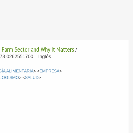
e Farm Sector and Why It Matters
/
 978-0262551700 .-
Inglés
ÍA ALIMENTARIA
> <
EMPRESA
>
LOGISMO
> <
SALUD
>