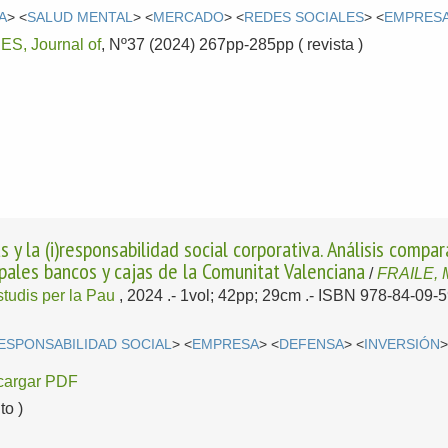
A
> <
SALUD MENTAL
> <
MERCADO
> <
REDES SOCIALES
> <
EMPRES
, Journal of
, Nº37 (2024) 267pp-285pp ( revista )
s y la (i)responsabilidad social corporativa. Análisis compa
pales bancos y cajas de la Comunitat Valenciana
/
FRAILE, 
tudis per la Pau
, 2024
.- 1vol; 42pp; 29cm .- ISBN 978-84-09-
ESPONSABILIDAD SOCIAL
> <
EMPRESA
> <
DEFENSA
> <
INVERSIÓN
>
cargar PDF
o )