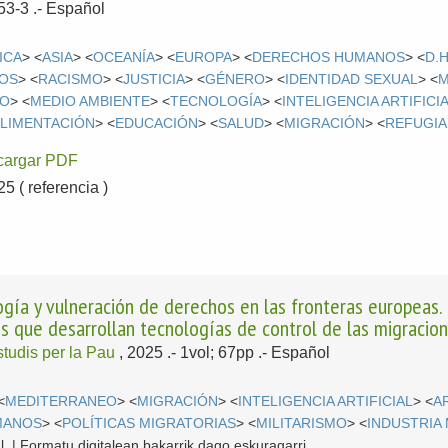
53-3 .-
Español
ICA
> <
ASIA
> <
OCEANÍA
> <
EUROPA
> <
DERECHOS HUMANOS
> <
D.
TOS
> <
RACISMO
> <
JUSTICIA
> <
GÉNERO
> <
IDENTIDAD SEXUAL
> <
M
CO
> <
MEDIO AMBIENTE
> <
TECNOLOGÍA
> <
INTELIGENCIA ARTIFICI
LIMENTACIÓN
> <
EDUCACIÓN
> <
SALUD
> <
MIGRACIÓN
> <
REFUGI
cargar PDF
 ( referencia )
logía y vulneración de derechos en las fronteras europeas
es que desarrollan tecnologías de control de las migracio
tudis per la Pau
, 2025
.- 1vol; 67pp .-
Español
<
MEDITERRANEO
> <
MIGRACIÓN
> <
INTELIGENCIA ARTIFICIAL
> <
A
MANOS
> <
POLÍTICAS MIGRATORIAS
> <
MILITARISMO
> <
INDUSTRIA 
l. | Formatu digitalean bakarrik dago eskuragarri.