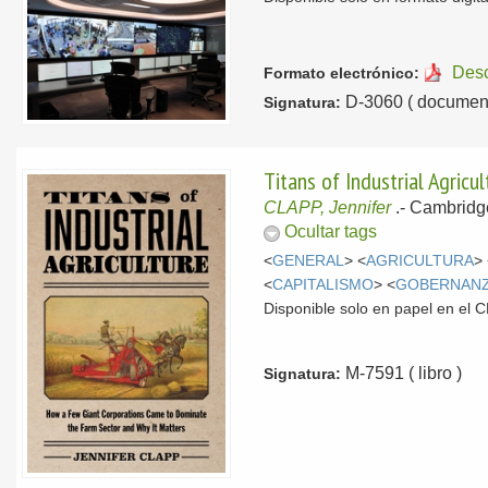
Des
Formato electrónico:
D-3060 ( document
Signatura:
Titans of Industrial Agri
CLAPP, Jennifer
.-
Cambridg
Ocultar tags
<
GENERAL
> <
AGRICULTURA
>
<
CAPITALISMO
> <
GOBERNAN
Disponible solo en papel en el
M-7591 ( libro )
Signatura: