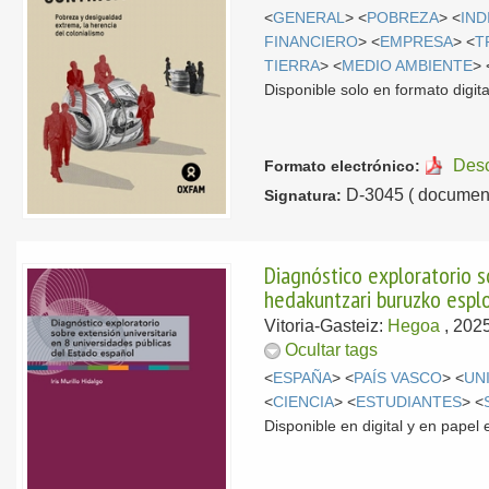
<
GENERAL
> <
POBREZA
> <
IND
FINANCIERO
> <
EMPRESA
> <
T
TIERRA
> <
MEDIO AMBIENTE
> 
Disponible solo en formato digita
Des
Formato electrónico:
D-3045 ( document
Signatura:
Diagnóstico exploratorio s
hedakuntzari buruzko esplo
Vitoria-Gasteiz:
Hegoa
, 202
Ocultar tags
<
ESPAÑA
> <
PAÍS VASCO
> <
UN
<
CIENCIA
> <
ESTUDIANTES
> <
Disponible en digital y en pape