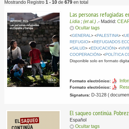
Mostrando Registro
1 - 10
de
679
en total
Las personas refugiadas e
Lidia
;
(et al.)
.-
Madrid:
CEA
Ocultar tags
<
GENERAL
> <
PALESTINA
> <
U
REFUGIO
> <
REFUGIADOS EC
<
SALUD
> <
EDUCACIÓN
> <
VIV
COOPERACIÓN
> <
POLÍTICA 
Disponible solo en formato digita
Info
Formato electrónico:
Resu
Formato electrónico:
D-3128 ( document
Signatura:
El saqueo continúa. Pobrez
Español
Ocultar tags