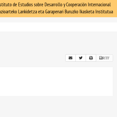
stituto de Estudios sobre Desarrollo y Cooperación Internacional
zioarteko Lankidetza eta Garapenari Buruzko Ikasketa Institutua
RTF