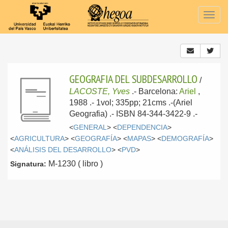
Togg
navig
GEOGRAFIA DEL SUBDESARROLLO
/
LACOSTE, Yves
.-
Barcelona:
Ariel
,
1988
.- 1vol; 335pp; 21cms .-(Ariel
Geografia) .- ISBN 84-344-3422-9 .-
<
GENERAL
> <
DEPENDENCIA
>
<
AGRICULTURA
> <
GEOGRAFÍA
> <
MAPAS
> <
DEMOGRAFÍA
>
<
ANÁLISIS DEL DESARROLLO
> <
PVD
>
M-1230 ( libro )
Signatura: