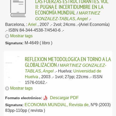
LAS FUERZAS ESTRUCTURANTES. VOL
II: PUGNA E INCERTIDUMBRE EN LA
ECONOMÍA MUNDIAL
/
MARTINEZ
GONZALEZ-TABLAS, Angel
.-
Barcelona, :
Ariel
, 2007
.- 2vol; 24cms .-(Ariel Economía)
.- ISBN 84-344-4538-7/4540-6 .-
Mostrar tags
M-4649 ( libro )
Signatura:
REFLEXION METODOLOGICA EN TORNO A LA
GLOBALIZACION
/
MARTINEZ GONZALEZ-
TABLAS, Angel
.-
Huelva:
Universidad de
Huelva
, 2003
.- 1vol; 27pp; 22cms .- ISSN
1576-0162.-
Mostrar tags
Descargar PDF
Formato electrónico:
ECONOMIA MUNDIAL, Revista de
, Nº9 (2003)
Signatura:
83pp-110pp ( revista )