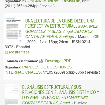
ECONOMIA MUNDIAL, Revista de
, Nº29
Signatura:
(2011) 263pp-284pp ( revista )
UNA LECTURA DE LA CRISIS DESDE UNA
PERSPECTIVA ESTRUCTURAL
/
MARTINEZ
GONZALEZ-TABLAS, Angel
;
ALVAREZ
CANTALAPIEDRA, Santiago
.-
Madrid, :
CIP
, 2009
.- 1vol; 15pp; 24cm .- ISSN 0214-
8072.-
Español
Mostrar tags
Descargar PDF
Formato electrónico:
PAPELES DE CUESTIONES
Signatura:
INTERNACIONALES
, Nº105 (2009) 53pp-68pp ( revista )
EL ANÁLISIS ESTRUCTURAL Y SUS
RELACIONES CON EL ANÁLISIS SISTÉMICO Y
LOS ANÁLISIS PARCIALES
/
MARTINEZ
GONZALEZ-TABLAS, Angel
.-
Huelva: