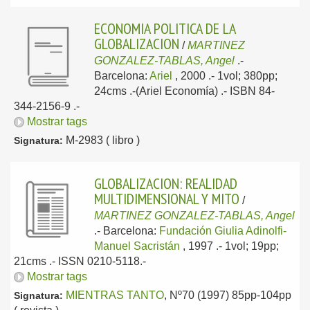
ECONOMIA POLITICA DE LA
GLOBALIZACION
/
MARTINEZ
GONZALEZ-TABLAS, Angel
.-
Barcelona:
Ariel
, 2000
.- 1vol; 380pp;
24cms .-(Ariel Economía) .- ISBN 84-
344-2156-9 .-
Mostrar tags
M-2983 ( libro )
Signatura:
GLOBALIZACION: REALIDAD
MULTIDIMENSIONAL Y MITO
/
MARTINEZ GONZALEZ-TABLAS, Angel
.-
Barcelona:
Fundación Giulia Adinolfi-
Manuel Sacristán
, 1997
.- 1vol; 19pp;
21cms .- ISSN 0210-5118.-
Mostrar tags
MIENTRAS TANTO
, Nº70 (1997) 85pp-104pp
Signatura: