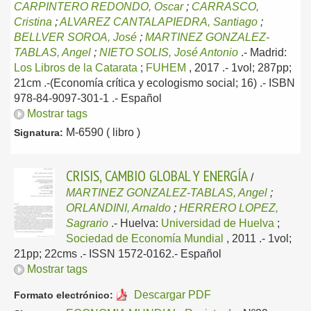
CARPINTERO REDONDO, Oscar
;
CARRASCO,
Cristina
;
ALVAREZ CANTALAPIEDRA, Santiago
;
BELLVER SOROA, José
;
MARTINEZ GONZALEZ-
TABLAS, Angel
;
NIETO SOLIS, José Antonio
.-
Madrid:
Los Libros de la Catarata
;
FUHEM
, 2017
.- 1vol; 287pp;
21cm .-(Economía crítica y ecologismo social; 16) .- ISBN
978-84-9097-301-1 .-
Español
Mostrar tags
M-6590 ( libro )
Signatura:
CRISIS, CAMBIO GLOBAL Y ENERGÍA
/
MARTINEZ GONZALEZ-TABLAS, Angel
;
ORLANDINI, Arnaldo
;
HERRERO LOPEZ,
Sagrario
.-
Huelva:
Universidad de Huelva
;
Sociedad de Economía Mundial
, 2011
.- 1vol;
21pp; 22cms .- ISSN 1572-0162.-
Español
Mostrar tags
Descargar PDF
Formato electrónico: