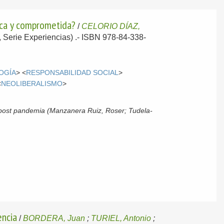
ítica y comprometida?
/
CELORIO DÍAZ,
s, Serie Experiencias) .- ISBN 978-84-338-
OGÍA
> <
RESPONSABILIDAD SOCIAL
>
<
NEOLIBERALISMO
>
 post pandemia (Manzanera Ruiz, Roser; Tudela-
encia
/
BORDERA, Juan
;
TURIEL, Antonio
;