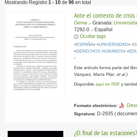
Mostrando Registro
1 - 10
de
96
en total
Ante el contexto de crisis 
Gema
.-
Granada:
Universid
7292-0 .-
Español
Ocultar tags
<
ESPAÑA
> <
UNIVERSIDAD
> <
S
<
DERECHOS HUMANOS
> <
ED
-
Este artículo forma parte del lib
Vázquez, María Pilar; et al.)
Disponible
aquí en PDF
y tambié
Des
Formato electrónico:
D-2935 ( document
Signatura:
¿El final de las estaciones