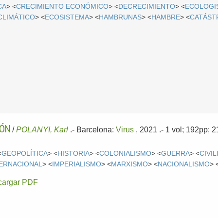
CA
> <
CRECIMIENTO ECONÓMICO
> <
DECRECIMIENTO
> <
ECOLOGI
CLIMÁTICO
> <
ECOSISTEMA
> <
HAMBRUNAS
> <
HAMBRE
> <
CATÁST
IÓN
/
POLANYI, Karl
.-
Barcelona:
Virus
, 2021
.- 1 vol; 192pp;
<
GEOPOLÍTICA
> <
HISTORIA
> <
COLONIALISMO
> <
GUERRA
> <
CIVI
ERNACIONAL
> <
IMPERIALISMO
> <
MARXISMO
> <
NACIONALISMO
> 
cargar PDF