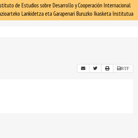
stituto de Estudios sobre Desarrollo y Cooperación Internacional
zioarteko Lankidetza eta Garapenari Buruzko Ikasketa Institutua
RTF