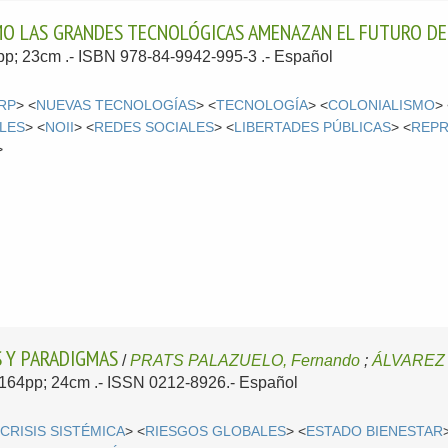
MO LAS GRANDES TECNOLÓGICAS AMENAZAN EL FUTURO D
4pp; 23cm .- ISBN 978-84-9942-995-3 .-
Español
RP
> <
NUEVAS TECNOLOGÍAS
> <
TECNOLOGÍA
> <
COLONIALISMO
>
LES
> <
NOII
> <
REDES SOCIALES
> <
LIBERTADES PÚBLICAS
> <
REPR
>
S Y PARADIGMAS
/
PRATS PALAZUELO, Fernando
;
ÁLVAREZ 
; 164pp; 24cm .- ISSN 0212-8926.-
Español
<
CRISIS SISTÉMICA
> <
RIESGOS GLOBALES
> <
ESTADO BIENESTAR