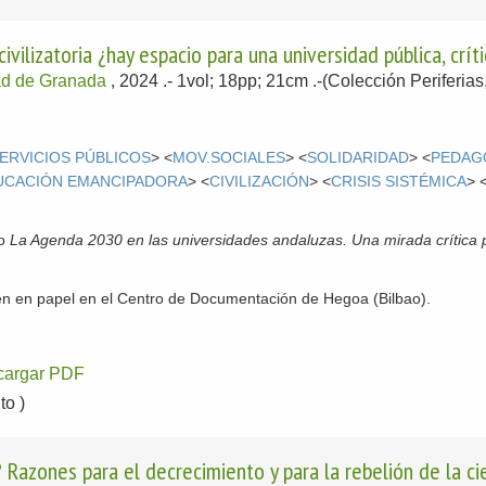
civilizatoria ¿hay espacio para una universidad pública, cr
ad de Granada
, 2024
.- 1vol; 18pp; 21cm .-(Colección Periferia
ERVICIOS PÚBLICOS
> <
MOV.SOCIALES
> <
SOLIDARIDAD
> <
PEDAG
UCACIÓN EMANCIPADORA
> <
CIVILIZACIÓN
> <
CRISIS SISTÉMICA
> 
ro
La Agenda 2030 en las universidades andaluzas. Una mirada crítica
n en papel en el Centro de Documentación de Hegoa (Bilbao).
cargar PDF
o )
? Razones para el decrecimiento y para la rebelión de la ci