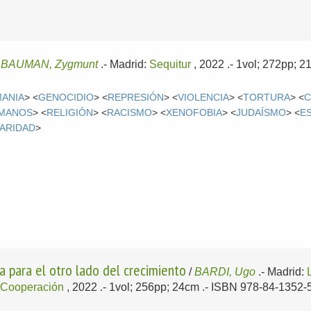
/
BAUMAN, Zygmunt
.-
Madrid:
Sequitur
, 2022
.- 1vol; 272pp; 
MANIA
> <
GENOCIDIO
> <
REPRESIÓN
> <
VIOLENCIA
> <
TORTURA
> <
C
MANOS
> <
RELIGIÓN
> <
RACISMO
> <
XENOFOBIA
> <
JUDAÍSMO
> <
E
DARIDAD
>
a para el otro lado del crecimiento
/
BARDI, Ugo
.-
Madrid:
y Cooperación
, 2022
.- 1vol; 256pp; 24cm .- ISBN 978-84-1352-