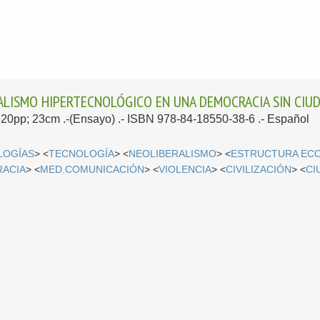
DALISMO HIPERTECNOLÓGICO EN UNA DEMOCRACIA SIN CI
 320pp; 23cm .-(Ensayo) .- ISBN 978-84-18550-38-6 .-
Español
LOGÍAS
> <
TECNOLOGÍA
> <
NEOLIBERALISMO
> <
ESTRUCTURA EC
ACIA
> <
MED.COMUNICACIÓN
> <
VIOLENCIA
> <
CIVILIZACIÓN
> <
CI