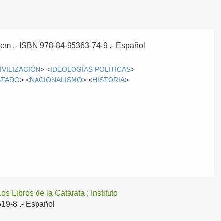
21cm .- ISBN 978-84-95363-74-9 .-
Español
IVILIZACIÓN
> <
IDEOLOGÍAS POLÍTICAS
>
STADO
> <
NACIONALISMO
> <
HISTORIA
>
Los Libros de la Catarata
;
Instituto
519-8 .-
Español