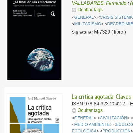
VALLADARES, Fernando
;
(
Ocultar tags
<
GENERAL
> <
CRISIS SISTÉMI
<
MILITARISMO
> <
DECRECIMI
M-7329 ( libro )
Signatura:
La crítica agotada. Claves 
ISBN 978-84-323-2042-2 .-
E
Ocultar tags
<
GENERAL
> <
CIVILIZACIÓN
> 
<
MEDIO AMBIENTE
> <
ECOLOG
ECOLÓGICA
> <
PRODUCCIÓN
>