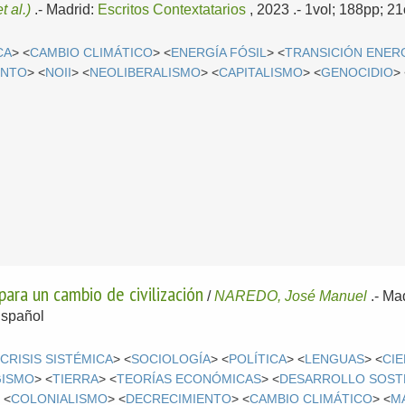
et al.)
.-
Madrid:
Escritos Contextatarios
, 2023
.- 1vol; 188pp; 2
CA
> <
CAMBIO CLIMÁTICO
> <
ENERGÍA FÓSIL
> <
TRANSICIÓN ENER
ENTO
> <
NOII
> <
NEOLIBERALISMO
> <
CAPITALISMO
> <
GENOCIDIO
>
para un cambio de civilización
/
NAREDO, José Manuel
.-
Mad
spañol
<
CRISIS SISTÉMICA
> <
SOCIOLOGÍA
> <
POLÍTICA
> <
LENGUAS
> <
CIE
ISMO
> <
TIERRA
> <
TEORÍAS ECONÓMICAS
> <
DESARROLLO SOST
 <
COLONIALISMO
> <
DECRECIMIENTO
> <
CAMBIO CLIMÁTICO
> <
M