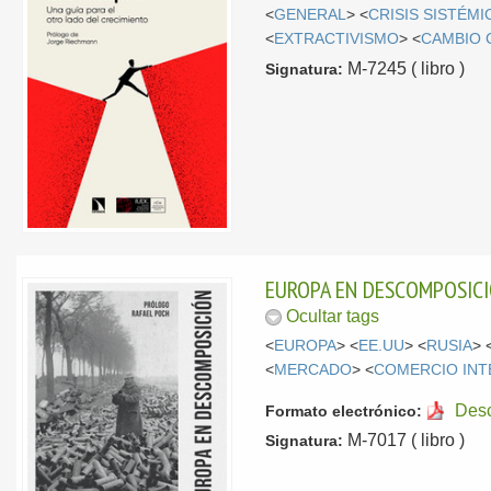
<
GENERAL
> <
CRISIS SISTÉMI
<
EXTRACTIVISMO
> <
CAMBIO 
M-7245 ( libro )
Signatura:
EUROPA EN DESCOMPOSIC
Ocultar tags
<
EUROPA
> <
EE.UU
> <
RUSIA
> 
<
MERCADO
> <
COMERCIO INT
Des
Formato electrónico:
M-7017 ( libro )
Signatura: