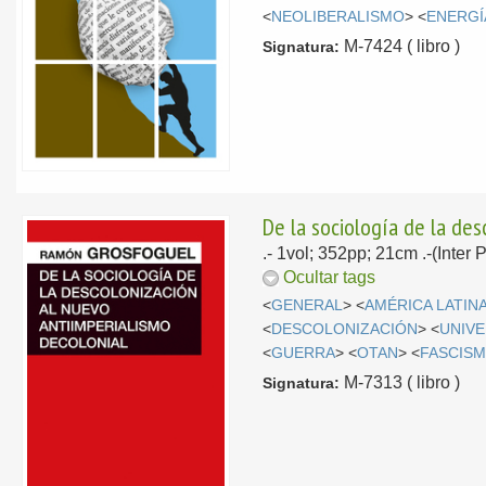
<
NEOLIBERALISMO
> <
ENERGÍ
M-7424 ( libro )
Signatura:
De la sociología de la des
.- 1vol; 352pp; 21cm .-(Inter
Ocultar tags
<
GENERAL
> <
AMÉRICA LATIN
<
DESCOLONIZACIÓN
> <
UNIV
<
GUERRA
> <
OTAN
> <
FASCIS
M-7313 ( libro )
Signatura: