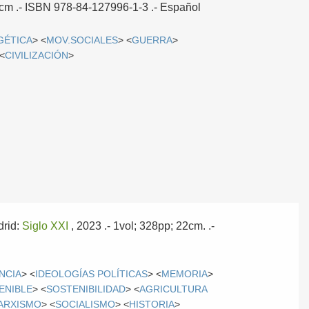
1cm .- ISBN 978-84-127996-1-3 .-
Español
GÉTICA
> <
MOV.SOCIALES
> <
GUERRA
>
 <
CIVILIZACIÓN
>
rid:
Siglo XXI
, 2023
.- 1vol; 328pp; 22cm. .-
NCIA
> <
IDEOLOGÍAS POLÍTICAS
> <
MEMORIA
>
ENIBLE
> <
SOSTENIBILIDAD
> <
AGRICULTURA
ARXISMO
> <
SOCIALISMO
> <
HISTORIA
>