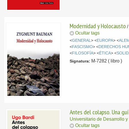
Modernidad y Holocausto
Ocultar tags
<
GENERAL
> <
EUROPA
> <
ALE
<
FASCISMO
> <
DERECHOS HU
<
FILOSOFÍA
> <
ÉTICA
> <
SOLI
M-7282 ( libro )
Signatura:
Antes del colapso. Una guí
Universitario de Desarrollo 
Ocultar tags