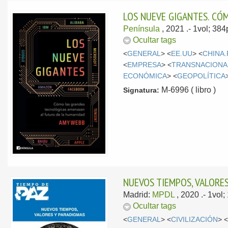
LOS NUEVE GIGANTES. CÓ
Península
, 2021
.- 1vol; 38
Ocultar tags
<
GENERAL
> <
EE.UU
> <
CHINA.
<
EMPRESA
> <
TRANSNACIONA
ECONÓMICA
> <
GEOPOLÍTICA
M-6996 ( libro )
Signatura:
NUEVOS TIEMPOS, VALORE
Madrid:
MPDL
, 2020
.- 1vol
Ocultar tags
<
GENERAL
> <
CIVILIZACIÓN
> 