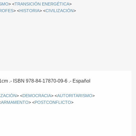
SMO
> <
TRANSICIÓN ENERGÉTICA
>
ROFES
> <
HISTORIA
> <
CIVILIZACIÓN
>
 21cm .- ISBN 978-84-17870-09-6 .-
Español
LIZACIÓN
> <
DEMOCRACIA
> <
AUTORITARISMO
>
<
ARMAMENTO
> <
POSTCONFLICTO
>