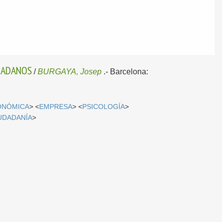
UDADANOS
/
BURGAYA, Josep
.-
Barcelona:
ONÓMICA
> <
EMPRESA
> <
PSICOLOGÍA
>
UDADANÍA
>