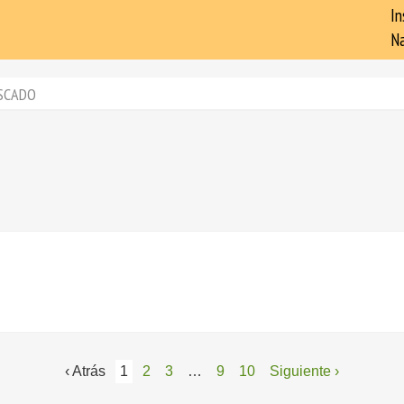
In
Na
SCADO
‹ Atrás
1
2
3
…
9
10
Siguiente ›