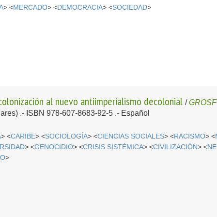
A
> <
MERCADO
> <
DEMOCRACIA
> <
SOCIEDAD
>
colonización al nuevo antiimperialismo decolonial
/
GROSF
 Pares) .- ISBN 978-607-8683-92-5 .-
Español
A
> <
CARIBE
> <
SOCIOLOGÍA
> <
CIENCIAS SOCIALES
> <
RACISMO
> <
ERSIDAD
> <
GENOCIDIO
> <
CRISIS SISTÉMICA
> <
CIVILIZACIÓN
> <
NE
MO
>