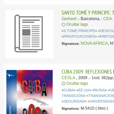
SANTO TOMÉ Y PRINCIPE:
Gerhard
.-
Barcelona, :
CEA. 
Ocultar tags
<
S.TOME PRINCIPE
> <
DESCOL
<
PRIVATIZACIONES
> <
PARTID
NOVA AFRICA
, N
Signatura:
CUBA 2009: REFLEXIONES 
CESLA
, 2009
.- 1vol; 362pp
Ocultar tags
<
CUBA
> <
EE.UU
> <
RUSIA
> <
U
TRANSICIÓN
> <
TRANSNACION
<
SEGURIDAD
> <
UNIVERSIDAD
M-5410 ( libro )
Signatura: