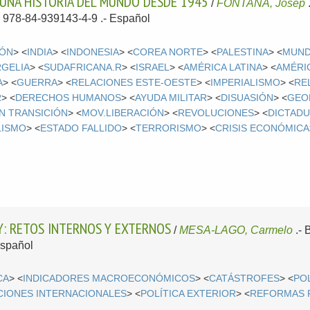
: UNA HISTORIA DEL MUNDO DESDE 1945
/
FONTANA, Josep
N 978-84-939143-4-9 .-
Español
PÓN
> <
INDIA
> <
INDONESIA
> <
COREA NORTE
> <
PALESTINA
> <
MUND
RGELIA
> <
SUDAFRICANA.R
> <
ISRAEL
> <
AMÉRICA LATINA
> <
AMÉRI
A
> <
GUERRA
> <
RELACIONES ESTE-OESTE
> <
IMPERIALISMO
> <
RE
R
> <
DERECHOS HUMANOS
> <
AYUDA MILITAR
> <
DISUASIÓN
> <
GEO
N TRANSICIÓN
> <
MOV.LIBERACIÓN
> <
REVOLUCIONES
> <
DICTAD
LISMO
> <
ESTADO FALLIDO
> <
TERRORISMO
> <
CRISIS ECONÓMICA
Y: RETOS INTERNOS Y EXTERNOS
/
MESA-LAGO, Carmelo
.-
spañol
CA
> <
INDICADORES MACROECONÓMICOS
> <
CATÁSTROFES
> <
POL
CIONES INTERNACIONALES
> <
POLÍTICA EXTERIOR
> <
REFORMAS P