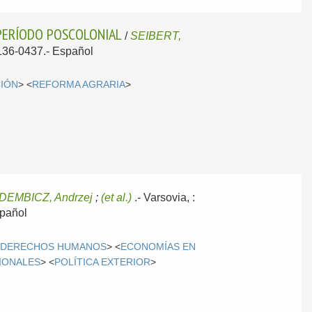
 PERÍODO POSCOLONIAL
/
SEIBERT,
1136-0437.-
Español
CIÓN
> <
REFORMA AGRARIA
>
DEMBICZ, Andrzej
;
(et al.)
.-
Varsovia, :
pañol
<
DERECHOS HUMANOS
> <
ECONOMÍAS EN
IONALES
> <
POLÍTICA EXTERIOR
>