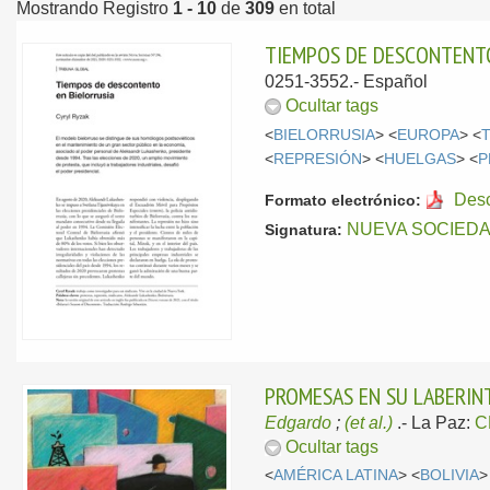
Mostrando Registro
1 - 10
de
309
en total
TIEMPOS DE DESCONTENTO
0251-3552.-
Español
Ocultar tags
<
BIELORRUSIA
> <
EUROPA
> <
<
REPRESIÓN
> <
HUELGAS
> <
P
Des
Formato electrónico:
NUEVA SOCIED
Signatura:
PROMESAS EN SU LABERIN
Edgardo
;
(et al.)
.-
La Paz:
C
Ocultar tags
<
AMÉRICA LATINA
> <
BOLIVIA
>