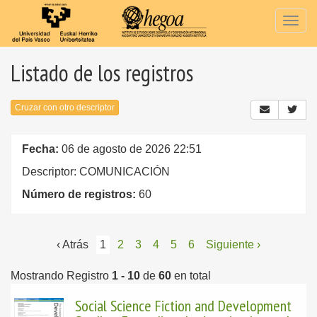
Togg
navig
Listado de los registros
Cruzar con otro descriptor
Fecha:
06 de agosto de 2026 22:51
Descriptor: COMUNICACIÓN
Número de registros:
60
‹ Atrás
1
2
3
4
5
6
Siguiente ›
Mostrando Registro
1 - 10
de
60
en total
Social Science Fiction and Development