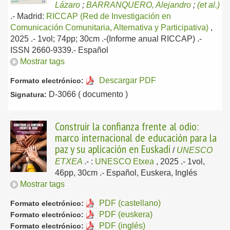
Lázaro
;
BARRANQUERO, Alejandro
;
(et al.)
.-
Madrid:
RICCAP (Red de Investigación en
Comunicación Comunitaria, Alternativa y Participativa)
,
2025
.- 1vol; 74pp; 30cm .-(Informe anual RICCAP) .-
ISSN 2660-9339.-
Español
Mostrar tags
Descargar PDF
Formato electrónico:
D-3066 ( documento )
Signatura:
Construir la confianza frente al odio:
marco internacional de educación para la
paz y su aplicación en Euskadi
/
UNESCO
ETXEA
.-
:
UNESCO Etxea
, 2025
.- 1vol,
46pp, 30cm .-
Español, Euskera, Inglés
Mostrar tags
PDF (castellano)
Formato electrónico:
PDF (euskera)
Formato electrónico:
PDF (inglés)
Formato electrónico: