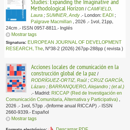
Studies: Expanding the Imaginative and
Methodological Horizon
/
CAMFIELD,
Laura
;
SUMNER, Andy
.-
London:
EADI
;
Palgrave Macmillan
, 2026
.- 1vol, 21pp,
24cm .- ISSN 0957-8811.-
Inglés
Mostrar tags
EUROPEAN JOURNAL OF DEVELOPMENT
Signatura:
RESEARCH, The
, Nº38-2 (2026) 267pp-288pp ( revista )
Acciones locales de comunicación en la
construcción global de la paz
/
RODRÍGUEZ-ORTIZ, Raúl
;
CRUZ GARCÍA,
Lázaro
;
BARRANQUERO, Alejandro
;
(et al.)
.-
Madrid:
RICCAP (Red de Investigación en
Comunicación Comunitaria, Alternativa y Participativa)
,
2026
.- 1vol, 57pp .-(Informe anual RICCAP) .- ISSN
2660-9339.-
Español
Mostrar tags
Descargar PDF
Formato electrónico: