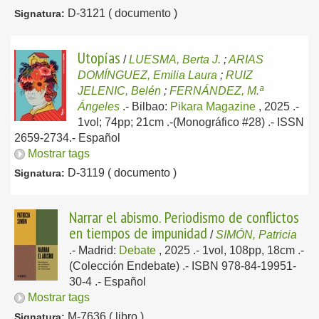
D-3121 ( documento )
Signatura:
Utopías
/
LUESMA, Berta J.
;
ARIAS
DOMÍNGUEZ, Emilia Laura
;
RUIZ
JELENIC, Belén
;
FERNÁNDEZ, M.ª
Ángeles
.-
Bilbao:
Pikara Magazine
, 2025
.-
1vol; 74pp; 21cm .-(Monográfico #28) .- ISSN
2659-2734.-
Español
Mostrar tags
D-3119 ( documento )
Signatura:
Narrar el abismo. Periodismo de conflictos
en tiempos de impunidad
/
SIMÓN, Patricia
.-
Madrid:
Debate
, 2025
.- 1vol, 108pp, 18cm .-
(Colección Endebate) .- ISBN 978-84-19951-
30-4 .-
Español
Mostrar tags
M-7636 ( libro )
Signatura: