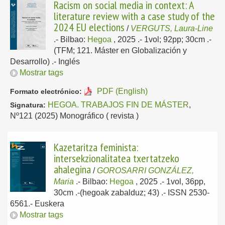
Racism on social media in context: A
literature review with a case study of the
2024 EU elections
/
VERGUTS, Laura-Line
.-
Bilbao:
Hegoa
, 2025
.- 1vol; 92pp; 30cm .-
(TFM; 121. Máster en Globalización y
Desarrollo) .-
Inglés
Mostrar tags
PDF (English)
Formato electrónico:
HEGOA. TRABAJOS FIN DE MÁSTER
,
Signatura:
Nº121 (2025) Monográfico ( revista )
Kazetaritza feminista:
intersekzionalitatea txertatzeko
ahalegina
/
GOROSARRI GONZÁLEZ,
Maria
.-
Bilbao:
Hegoa
, 2025
.- 1vol, 36pp,
30cm .-(hegoak zabalduz; 43) .- ISSN 2530-
6561.-
Euskera
Mostrar tags