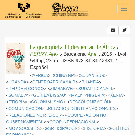
Togg
navig
La gran grieta. El despertar de África
/
PERRY, Alex
.-
Barcelona:
Ariel
, 2016
.- 1vol;
544pp; 23cm .- ISBN 978-84-34-42331-2 .-
Español
<
AFRICA
> <
CHINA.RP
> <
SUDÁN SUR
>
<
UGANDA
> <
CENTROAFRICANA.R
> <
RUANDA
>
<
REP.DEM.CONGO
> <
ZIMBABWE
> <
SUDAFRICANA.R
>
<
SOMALIA
> <
GUINEA BISSAU
> <
MALÍ
> <
NIGERIA
> <
KENIA
>
<
ETIOPIA
> <
COLONIALISMO
> <
DESCOLONIZACIÓN
>
<
COMUNICACIÓN
> <
RELACIONES INTERNACIONALES
>
<
RELACIONES NORTE-SUR
> <
COOPERACIÓN NO
GUBERNAMENTAL
> <
COOP.INTERNACIONAL
>
<
MOV.SOCIALES
> <
PARTICIPACIÓN
> <
HISTORIA
> <
POLÍTICA