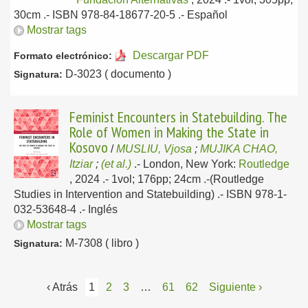
30cm .- ISBN 978-84-18677-20-5 .-
Español
Mostrar tags
Descargar PDF
Formato electrónico:
D-3023 ( documento )
Signatura:
Feminist Encounters in Statebuilding. The
Role of Women in Making the State in
Kosovo
/
MUSLIU, Vjosa
;
MUJIKA CHAO,
Itziar
;
(et al.)
.-
London, New York:
Routledge
, 2024
.- 1vol; 176pp; 24cm .-(Routledge
Studies in Intervention and Statebuilding) .- ISBN 978-1-
032-53648-4 .-
Inglés
Mostrar tags
M-7308 ( libro )
Signatura:
‹ Atrás
1
2
3
…
61
62
Siguiente ›