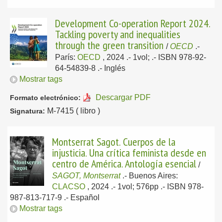
Development Co-operation Report 2024.
Tackling poverty and inequalities
through the green transition
/
OECD
.-
París:
OECD
, 2024
.- 1vol; .- ISBN 978-92-
64-54839-8 .-
Inglés
Mostrar tags
Descargar PDF
Formato electrónico:
M-7415 ( libro )
Signatura:
Montserrat Sagot. Cuerpos de la
injusticia. Una crítica feminista desde en
centro de América. Antología esencial
/
SAGOT, Montserrat
.-
Buenos Aires:
CLACSO
, 2024
.- 1vol; 576pp .- ISBN 978-
987-813-717-9 .-
Español
Mostrar tags