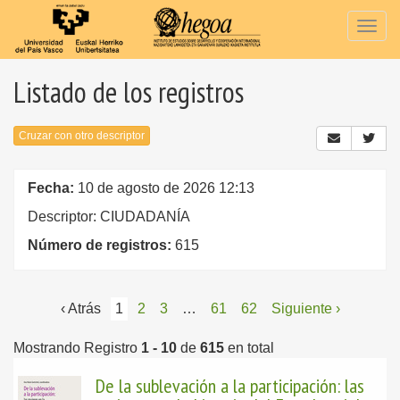
Togg
navig
Listado de los registros
Cruzar con otro descriptor
Fecha:
10 de agosto de 2026 12:13
Descriptor: CIUDADANÍA
Número de registros:
615
‹ Atrás
1
2
3
…
61
62
Siguiente ›
Mostrando Registro
1 - 10
de
615
en total
De la sublevación a la participación: las