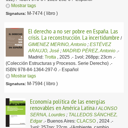
Mostrar tags
M-7474 ( libro )
Signatura:
El derecho a no ser pobre en España. Las
crisis. La reconstrucción. La incertidumbre
/
GIMENEZ MERINO, Antonio
;
ESTÉVEZ
ARAUJO, José
;
MADRID PÉREZ, Antonio
.-
Madrid:
Trotta
, 2025
.- 1vol; 268pp; 23cm .-
(Colección Estructuras y Procesos. Serie Derecho) .-
ISBN 978-84-1364-297-0 .-
Español
Mostrar tags
M-7594 ( libro )
Signatura:
Economía política de las energías
renovables en América Latina
/
ALONSO
SERNA, Lourdes
;
TALLEDOS SÁNCHEZ,
Edgar
.-
Buenos Aires:
CLACSO
, 2024
.-
1vol; 257pp; 22cm .-(Ambiente, cambio