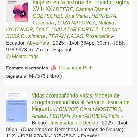
mujeres en la historia del Ecuador, siglos
XVIII-XX
/
DEERE, Carmen Diana
;
GOETSCHEL, Ana María
;
HERRERA,
Gioconda
;
LOZA MAYORGA, Natalia
;
O’CONNOR, Erin E.
;
SALAZAR CORTEZ, Tatiana
;
SOSA C., Ximena
;
TERÁN NAJAS, Rosemarie
.-
Ecuador:
Abya-Yala
, 2025
.- 1vol; 364pp; 30cm .- ISBN
978-9978-67-757-5 .-
Español
Mostrar tags
Descargar PDF
Formato electrónico:
M-7573 ( libro )
Signatura:
Vidas acompañando vidas. Modelo de
acogida comunitaria al Servicio Jesuita de
Migrantes
/
GUINOT, Cinta
;
MOSTEIRO,
Amaia
;
FERRAN, Ane
;
ARRIETA, Félix
.-
Bilbao:
Universidad de Deusto
, 2025
.- 1vol;
89pp .-(Cuadernos de Derechos Humanos de Deusto;
112) .- ISBN 978-84-1325-252-0 .-
Español