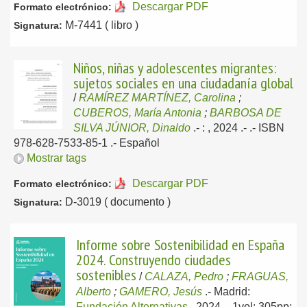
Descargar PDF
Formato electrónico:
M-7441 ( libro )
Signatura:
Niños, niñas y adolescentes migrantes:
sujetos sociales en una ciudadanía global
/
RAMÍREZ MARTÍNEZ, Carolina
;
CUBEROS, María Antonia
;
BARBOSA DE
SILVA JÚNIOR, Dinaldo
.-
: , 2024
.- .- ISBN
978-628-7533-85-1 .-
Español
Mostrar tags
Descargar PDF
Formato electrónico:
D-3019 ( documento )
Signatura:
Informe sobre Sostenibilidad en España
2024. Construyendo ciudades
sostenibles
/
CALAZA, Pedro
;
FRAGUAS,
Alberto
;
GAMERO, Jesús
.-
Madrid:
Fundación Alternativas
, 2024
.- 1vol; 305pp;