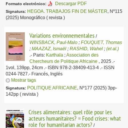
Descargar PDF
Formato electrónico:
HEGOA. TRABAJOS FIN DE MÁSTER
, Nº115
Signatura:
(2025) Monográfico ( revista )
Variations environnementales
/
WINSBACK, Paul-Malo
;
FOUQUET, Thomas
;
MAAZAZ, Ismaël
;
RASHID, Wahel
;
(et al.)
.-
Paris:
Karthala
;
Association des
Chercheurs de Politique Africaine
, 2025
.-
1vol, 139pp, 24cm .- ISBN 978-2-38409-413-4 .- ISSN
0244-7827.-
Francés, Inglés
Mostrar tags
POLITIQUE AFRICAINE
, Nº177 (2025) 3pp-
Signatura:
142pp ( revista )
Crises alimentaires: quel rôle pour les
acteurs humanitaires? = Food crises: what
role for humanitarian actors?
/