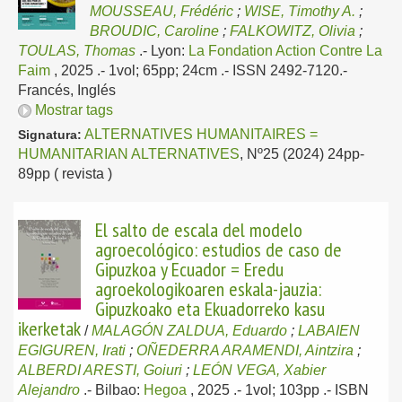
MOUSSEAU, Frédéric
;
WISE, Timothy A.
;
BROUDIC, Caroline
;
FALKOWITZ, Olivia
;
TOULAS, Thomas
.-
Lyon:
La Fondation Action Contre La
Faim
, 2025
.- 1vol; 65pp; 24cm .- ISSN 2492-7120.-
Francés, Inglés
Mostrar tags
ALTERNATIVES HUMANITAIRES =
Signatura:
HUMANITARIAN ALTERNATIVES
, Nº25 (2024) 24pp-
89pp ( revista )
El salto de escala del modelo
agroecológico: estudios de caso de
Gipuzkoa y Ecuador = Eredu
agroekologikoaren eskala-jauzia:
Gipuzkoako eta Ekuadorreko kasu
ikerketak
/
MALAGÓN ZALDUA, Eduardo
;
LABAIEN
EGIGUREN, Irati
;
OÑEDERRA ARAMENDI, Aintzira
;
ALBERDI ARESTI, Goiuri
;
LEÓN VEGA, Xabier
Alejandro
.-
Bilbao:
Hegoa
, 2025
.- 1vol; 103pp .- ISBN