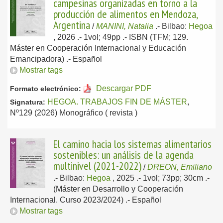
campesinas organizadas en torno a la
producción de alimentos en Mendoza,
Argentina
/
MANINI, Natalia
.-
Bilbao:
Hegoa
, 2026
.- 1vol; 49pp .- ISBN (TFM; 129.
Máster en Cooperación Internacional y Educación
Emancipadora) .-
Español
Mostrar tags
Descargar PDF
Formato electrónico:
HEGOA. TRABAJOS FIN DE MÁSTER
,
Signatura:
Nº129 (2026) Monográfico ( revista )
El camino hacia los sistemas alimentarios
sostenibles: un análisis de la agenda
multinivel (2021-2022)
/
DREON, Emiliano
.-
Bilbao:
Hegoa
, 2025
.- 1vol; 73pp; 30cm .-
(Máster en Desarrollo y Cooperación
Internacional. Curso 2023/2024) .-
Español
Mostrar tags