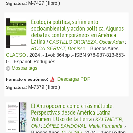
M-7427 ( libro )
Signatura:
Ecología política, sufrimiento
socioambiental y acción política. Algunos
debates contemporáneos en América
Latina
/
CASTILLO OROPEZA, Oscar Adán
;
ROCA-SERVAT, Denisse
.-
Buenos Aires:
CLACSO
, 2024
.- 1vol; 364pp .- ISBN 978-987-813-653-
0 .-
Español, Portugués
Mostrar tags
Descargar PDF
Formato electrónico:
M-7379 ( libro )
Signatura:
El Antropoceno como crisis múltiple.
Perspectivas desde América Latina.
Volumen I. Uso de la tierra
/
KALTMEIER,
Olaf
;
LÓPEZ SANDOVAL, María Fernanda
.-
Buenos Aires:
CLACSO
, 2024
.- 1vol; 624pp