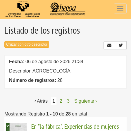
Togg
navig
Listado de los registros
Cruzar con otro descriptor
Fecha:
06 de agosto de 2026 21:34
Descriptor: AGROECOLOGÍA
Número de registros:
28
‹ Atrás
1
2
3
Siguiente ›
Mostrando Registro
1 - 10
de
28
en total
En "la fábrica". Experiencias de mujeres