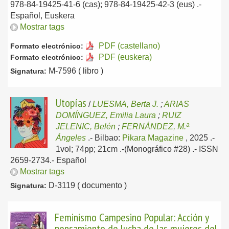
978-84-19425-41-6 (cas); 978-84-19425-42-3 (eus) .-
Español, Euskera
Mostrar tags
PDF (castellano)
Formato electrónico:
PDF (euskera)
Formato electrónico:
M-7596 ( libro )
Signatura:
Utopías
/
LUESMA, Berta J.
;
ARIAS
DOMÍNGUEZ, Emilia Laura
;
RUIZ
JELENIC, Belén
;
FERNÁNDEZ, M.ª
Ángeles
.-
Bilbao:
Pikara Magazine
, 2025
.-
1vol; 74pp; 21cm .-(Monográfico #28) .- ISSN
2659-2734.-
Español
Mostrar tags
D-3119 ( documento )
Signatura:
Feminismo Campesino Popular: Acción y
pensamiento de lucha de las mujeres del