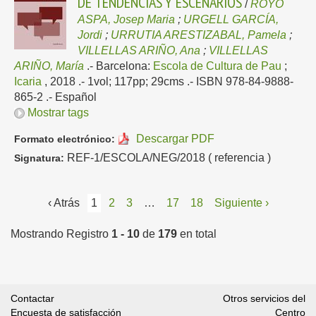
DE TENDENCIAS Y ESCENARIOS
/
ROYO
ASPA, Josep Maria
;
URGELL GARCÍA,
Jordi
;
URRUTIA ARESTIZABAL, Pamela
;
VILLELLAS ARIÑO, Ana
;
VILLELLAS
ARIÑO, María
.-
Barcelona:
Escola de Cultura de Pau
;
Icaria
, 2018
.- 1vol; 117pp; 29cms .- ISBN 978-84-9888-
865-2 .-
Español
Mostrar tags
Descargar PDF
Formato electrónico:
REF-1/ESCOLA/NEG/2018 ( referencia )
Signatura:
‹ Atrás
1
2
3
…
17
18
Siguiente ›
Mostrando Registro
1 - 10
de
179
en total
Contactar
Otros servicios del
Encuesta de satisfacción
Centro