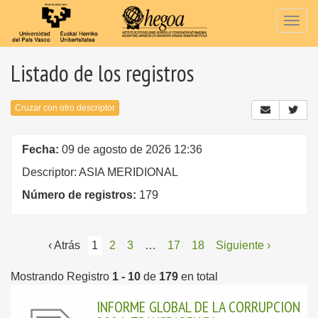
Togg
navig
Listado de los registros
Cruzar con otro descriptor
Fecha:
09 de agosto de 2026 12:36
Descriptor: ASIA MERIDIONAL
Número de registros:
179
‹ Atrás
1
2
3
…
17
18
Siguiente ›
Mostrando Registro
1 - 10
de
179
en total
INFORME GLOBAL DE LA CORRUPCION