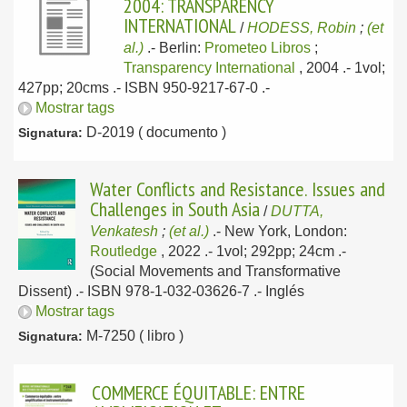
2004: TRANSPARENCY
INTERNATIONAL
/
HODESS, Robin
;
(et
al.)
.-
Berlin:
Prometeo Libros
;
Transparency International
, 2004
.- 1vol;
427pp; 20cms .- ISBN 950-9217-67-0 .-
Mostrar tags
D-2019 ( documento )
Signatura:
Water Conflicts and Resistance. Issues and
Challenges in South Asia
/
DUTTA,
Venkatesh
;
(et al.)
.-
New York, London:
Routledge
, 2022
.- 1vol; 292pp; 24cm .-
(Social Movements and Transformative
Dissent) .- ISBN 978-1-032-03626-7 .-
Inglés
Mostrar tags
M-7250 ( libro )
Signatura:
COMMERCE ÉQUITABLE: ENTRE