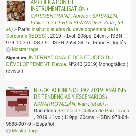
AMPLIFICATION ET
INSTRUMENTALISATION
/
CARIMENTRAND, Aurélie
;
SARRAZIN,
Émilie
;
CACERES BENAVIDES, Zina
;
(et
al.)
.-
París:
Institut d'études du développement de la
Sorbonne (IEDES)
, 2019
.- 1vol; 208pp; 24cm .- ISBN
979-10-351-0343-9 .- ISSN 2554-3415.-
Francés, Inglés
Mostrar tags
INTERNATIONALE DES ÉTUDES DU
Signatura:
DÉVELOPPEMENT, Revue
, Nº240 (2019) Monográfico (
revista )
NEGOCIACIONES DE PAZ 2019: ANÁLISIS
DE TENDENCIAS Y ESCENARIOS
/
NAVARRO MILIÁN, Iván
;
(et al.)
.-
Barcelona:
Escola de Cultura de Pau
;
Icaria
, 2019
.- 1vol; 119pp; 30cms .- ISBN 978-84-
9888-907-9 .-
Español
Mostrar tags