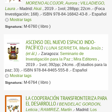
MORENO ALCOJOR, Aurora
;
VILLADIEGO,
Laura
.-
Madrid:
Akal
, 2019
.- 1vol; 288pp; 22cm .- (Foca
Investigación; 168) .- ISBN 978-84-16842-43-8 .-
Español
Mostrar tags
M-6760 ( libro )
Signatura:
ASCENSO DEL NUEVO ESPACIO INDO-
PACÍFICO
/
LUNA SERRETA, María Jesús
;
(et ál.)
.-
Zaragoza:
Seminario de
Investigación para la Paz
;
Mira Editores
,
2019
.- 1vol; 392pp; 24cms .-(Estudios para la
paz; 33) .- ISBN 978-84-8465-555-8 .-
Español
Mostrar tags
M-6764 ( libro )
Signatura:
LA COOPERACIÓN TRANSFRONTERIZA PARA
EL DESARROLLO
/
BENDELAC GORDON,
Leticia
;
RAMIREZ, Martín
.-
Madrid:
Los