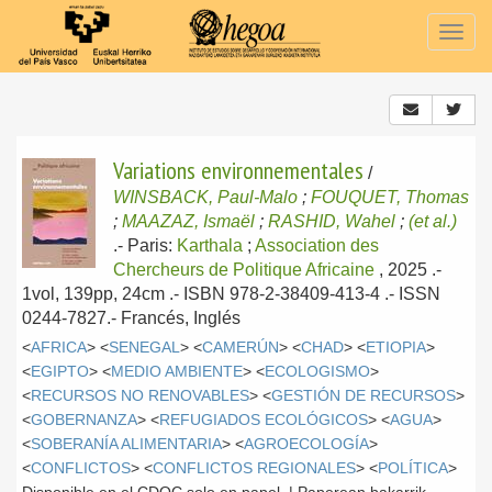
Togg
navig
Variations environnementales
/
WINSBACK, Paul-Malo
;
FOUQUET, Thomas
;
MAAZAZ, Ismaël
;
RASHID, Wahel
;
(et al.)
.-
Paris:
Karthala
;
Association des
Chercheurs de Politique Africaine
, 2025
.-
1vol, 139pp, 24cm .- ISBN 978-2-38409-413-4 .- ISSN
0244-7827.-
Francés, Inglés
<
AFRICA
> <
SENEGAL
> <
CAMERÚN
> <
CHAD
> <
ETIOPIA
>
<
EGIPTO
> <
MEDIO AMBIENTE
> <
ECOLOGISMO
>
<
RECURSOS NO RENOVABLES
> <
GESTIÓN DE RECURSOS
>
<
GOBERNANZA
> <
REFUGIADOS ECOLÓGICOS
> <
AGUA
>
<
SOBERANÍA ALIMENTARIA
> <
AGROECOLOGÍA
>
<
CONFLICTOS
> <
CONFLICTOS REGIONALES
> <
POLÍTICA
>