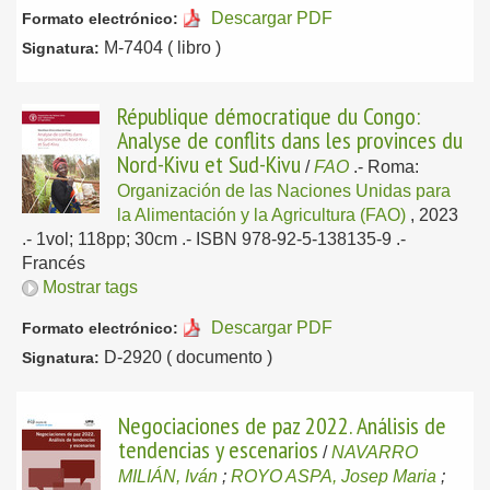
Descargar PDF
Formato electrónico:
M-7404 ( libro )
Signatura:
République démocratique du Congo:
Analyse de conflits dans les provinces du
Nord-Kivu et Sud-Kivu
/
FAO
.-
Roma:
Organización de las Naciones Unidas para
la Alimentación y la Agricultura (FAO)
, 2023
.- 1vol; 118pp; 30cm .- ISBN 978-92-5-138135-9 .-
Francés
Mostrar tags
Descargar PDF
Formato electrónico:
D-2920 ( documento )
Signatura:
Negociaciones de paz 2022. Análisis de
tendencias y escenarios
/
NAVARRO
MILIÁN, Iván
;
ROYO ASPA, Josep Maria
;