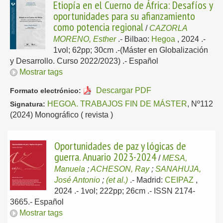
Etiopía en el Cuerno de África: Desafíos y
oportunidades para su afianzamiento
como potencia regional
/
CAZORLA
MORENO, Esther
.-
Bilbao:
Hegoa
, 2024
.-
1vol; 62pp; 30cm .-(Máster en Globalización
y Desarrollo. Curso 2022/2023) .-
Español
Mostrar tags
Descargar PDF
Formato electrónico:
HEGOA. TRABAJOS FIN DE MÁSTER
, Nº112
Signatura:
(2024) Monográfico ( revista )
Oportunidades de paz y lógicas de
guerra. Anuario 2023-2024
/
MESA,
Manuela
;
ACHESON, Ray
;
SANAHUJA,
José Antonio
;
(et al.)
.-
Madrid:
CEIPAZ
,
2024
.- 1vol; 222pp; 26cm .- ISSN 2174-
3665.-
Español
Mostrar tags