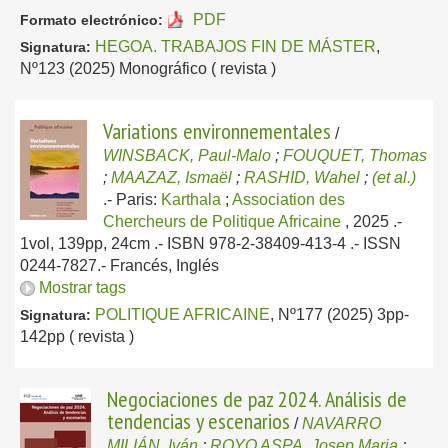
PDF
Formato electrónico:
HEGOA. TRABAJOS FIN DE MÁSTER
,
Signatura:
Nº123 (2025) Monográfico ( revista )
Variations environnementales
/
WINSBACK, Paul-Malo
;
FOUQUET, Thomas
;
MAAZAZ, Ismaël
;
RASHID, Wahel
;
(et al.)
.-
Paris:
Karthala
;
Association des
Chercheurs de Politique Africaine
, 2025
.-
1vol, 139pp, 24cm .- ISBN 978-2-38409-413-4 .- ISSN
0244-7827.-
Francés, Inglés
Mostrar tags
POLITIQUE AFRICAINE
, Nº177 (2025) 3pp-
Signatura:
142pp ( revista )
Negociaciones de paz 2024. Análisis de
tendencias y escenarios
/
NAVARRO
MILIÁN, Iván
;
ROYO ASPA, Josep Maria
;