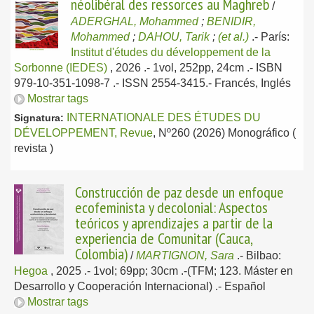
néolibéral des ressorces au Maghreb
/
ADERGHAL, Mohammed
;
BENIDIR,
Mohammed
;
DAHOU, Tarik
;
(et al.)
.-
París:
Institut d'études du développement de la
Sorbonne (IEDES)
, 2026
.- 1vol, 252pp, 24cm .- ISBN
979-10-351-1098-7 .- ISSN 2554-3415.-
Francés, Inglés
Mostrar tags
INTERNATIONALE DES ÉTUDES DU
Signatura:
DÉVELOPPEMENT, Revue
, Nº260 (2026) Monográfico (
revista )
Construcción de paz desde un enfoque
ecofeminista y decolonial: Aspectos
teóricos y aprendizajes a partir de la
experiencia de Comunitar (Cauca,
Colombia)
/
MARTIGNON, Sara
.-
Bilbao:
Hegoa
, 2025
.- 1vol; 69pp; 30cm .-(TFM; 123. Máster en
Desarrollo y Cooperación Internacional) .-
Español
Mostrar tags