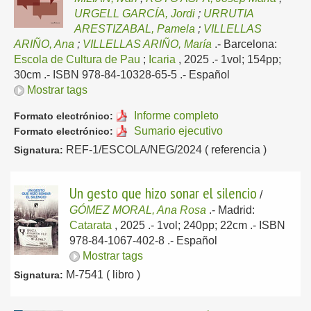
URGELL GARCÍA, Jordi
;
URRUTIA
ARESTIZABAL, Pamela
;
VILLELLAS
ARIÑO, Ana
;
VILLELLAS ARIÑO, María
.-
Barcelona:
Escola de Cultura de Pau
;
Icaria
, 2025
.- 1vol; 154pp;
30cm .- ISBN 978-84-10328-65-5 .-
Español
Mostrar tags
Informe completo
Formato electrónico:
Sumario ejecutivo
Formato electrónico:
REF-1/ESCOLA/NEG/2024 ( referencia )
Signatura:
Un gesto que hizo sonar el silencio
/
GÓMEZ MORAL, Ana Rosa
.-
Madrid:
Catarata
, 2025
.- 1vol; 240pp; 22cm .- ISBN
978-84-1067-402-8 .-
Español
Mostrar tags
M-7541 ( libro )
Signatura: