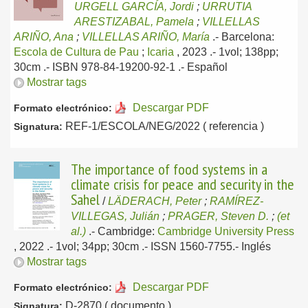
URGELL GARCÍA, Jordi
;
URRUTIA
ARESTIZABAL, Pamela
;
VILLELLAS
ARIÑO, Ana
;
VILLELLAS ARIÑO, María
.-
Barcelona:
Escola de Cultura de Pau
;
Icaria
, 2023
.- 1vol; 138pp;
30cm .- ISBN 978-84-19200-92-1 .-
Español
Mostrar tags
Descargar PDF
Formato electrónico:
REF-1/ESCOLA/NEG/2022 ( referencia )
Signatura:
The importance of food systems in a
climate crisis for peace and security in the
Sahel
/
LÄDERACH, Peter
;
RAMÍREZ-
VILLEGAS, Julián
;
PRAGER, Steven D.
;
(et
al.)
.-
Cambridge:
Cambridge University Press
, 2022
.- 1vol; 34pp; 30cm .- ISSN 1560-7755.-
Inglés
Mostrar tags
Descargar PDF
Formato electrónico:
D-2870 ( documento )
Signatura: