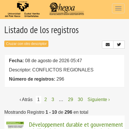
Togg
navig
Listado de los registros
Cruzar con otro descriptor
Fecha:
08 de agosto de 2026 05:47
Descriptor: CONFLICTOS REGIONALES
Número de registros:
296
‹ Atrás
1
2
3
…
29
30
Siguiente ›
Mostrando Registro
1 - 10
de
296
en total
Développement durable et gouvernement