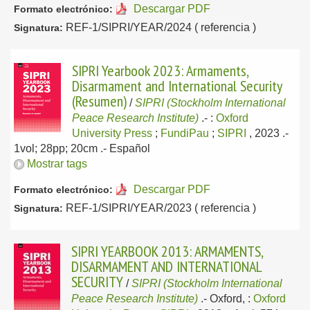
Descargar PDF
Formato electrónico:
REF-1/SIPRI/YEAR/2024 ( referencia )
Signatura:
SIPRI Yearbook 2023: Armaments,
Disarmament and International Security
(Resumen)
/
SIPRI (Stockholm International
Peace Research Institute)
.-
:
Oxford
University Press
;
FundiPau
;
SIPRI
, 2023
.-
1vol; 28pp; 20cm .-
Español
Mostrar tags
Descargar PDF
Formato electrónico:
REF-1/SIPRI/YEAR/2023 ( referencia )
Signatura:
SIPRI YEARBOOK 2013: ARMAMENTS,
DISARMAMENT AND INTERNATIONAL
SECURITY
/
SIPRI (Stockholm International
Peace Research Institute)
.-
Oxford, :
Oxford