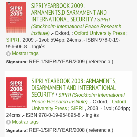
SIPRI YEARBOOK 2009:
ARMAMENTS,DISARMAMENT AND
INTERNATIONAL SECURITY
/
SIPRI
(Stockholm International Peace Research
Institute)
.-
Oxford, :
Oxford University Press
;
SIPRI
, 2009
.- 1vol; 594pp; 24cms .- ISBN 978-0-19-
956606-8 .-
Inglés
Mostrar tags
REF-1/SIPRI/YEAR/2009 ( referencia )
Signatura:
SIPRI YEARBOOK 2008: ARMAMENTS,
DISARMAMENT AND INTERNATIONAL
SECURITY
/
SIPRI (Stockholm International
Peace Research Institute)
.-
Oxford, :
Oxford
University Press
;
SIPRI
, 2008
.- 1vol; 604pp;
24cms .- ISBN 978-0-19-954895-8 .-
Inglés
Mostrar tags
REF-1/SIPRI/YEAR/2008 ( referencia )
Signatura: