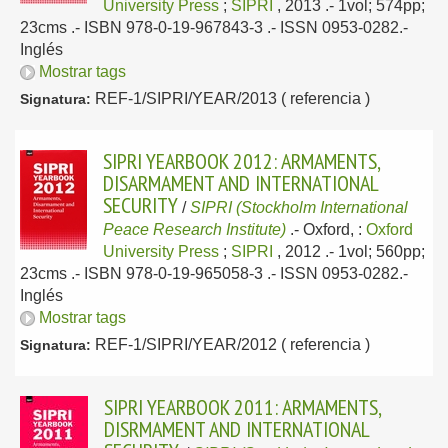
University Press
;
SIPRI
, 2013
.- 1vol; 574pp;
23cms .- ISBN 978-0-19-967843-3 .- ISSN 0953-0282.-
Inglés
Mostrar tags
REF-1/SIPRI/YEAR/2013 ( referencia )
Signatura:
SIPRI YEARBOOK 2012: ARMAMENTS,
DISARMAMENT AND INTERNATIONAL
SECURITY
/
SIPRI (Stockholm International
Peace Research Institute)
.-
Oxford, :
Oxford
University Press
;
SIPRI
, 2012
.- 1vol; 560pp;
23cms .- ISBN 978-0-19-965058-3 .- ISSN 0953-0282.-
Inglés
Mostrar tags
REF-1/SIPRI/YEAR/2012 ( referencia )
Signatura:
SIPRI YEARBOOK 2011: ARMAMENTS,
DISRMAMENT AND INTERNATIONAL