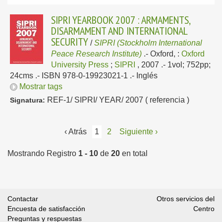
SIPRI YEARBOOK 2007 : ARMAMENTS,
DISARMAMENT AND INTERNATIONAL
SECURITY
/
SIPRI (Stockholm International
Peace Research Institute)
.-
Oxford, :
Oxford
University Press
;
SIPRI
, 2007
.- 1vol; 752pp;
24cms .- ISBN 978-0-19923021-1 .-
Inglés
Mostrar tags
REF-1/ SIPRI/ YEAR/ 2007 ( referencia )
Signatura:
‹ Atrás
1
2
Siguiente ›
Mostrando Registro
1 - 10
de
20
en total
Contactar
Otros servicios del
Encuesta de satisfacción
Centro
Preguntas y respuestas