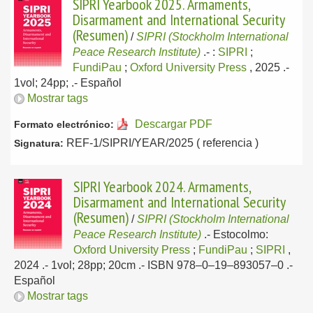
SIPRI Yearbook 2025. Armaments,
Disarmament and International Security
(Resumen)
/
SIPRI (Stockholm International
Peace Research Institute)
.-
:
SIPRI
;
FundiPau
;
Oxford University Press
, 2025
.-
1vol; 24pp; .-
Español
Mostrar tags
Descargar PDF
Formato electrónico:
REF-1/SIPRI/YEAR/2025 ( referencia )
Signatura:
SIPRI Yearbook 2024. Armaments,
Disarmament and International Security
(Resumen)
/
SIPRI (Stockholm International
Peace Research Institute)
.-
Estocolmo:
Oxford University Press
;
FundiPau
;
SIPRI
,
2024
.- 1vol; 28pp; 20cm .- ISBN 978–0–19–893057–0 .-
Español
Mostrar tags