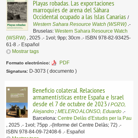
Playas robadas. Las exportaciones
marroquíes de arena del Sáhara
Occidental ocupado a las Islas Canarias
/
Western Sahara Resource Watch (WSRW)
.-
Bruselas:
Western Sahara Resource Watch
(WSRW)
, 2025
.- 1vol; 9pp; 30cm .- ISBN 978-82-93425-
61-8 .-
Español
Mostrar tags
PDF
Formato electrónico:
D-3073 ( documento )
Signatura:
Beneficio colateral. Relaciones
armamentísticas entre España e Israel
desde el 7 de octubre de 2023
/
POZO,
Alejandro
;
MELERO ALONSO, Eduardo
.-
Barcelona:
Centre Delàs d'Estudis per la Pau
, 2025
.- 1vol; 75pp .-(Informe del Centre Delàs; 72) .-
ISBN 978-84-09-72408-6 .-
Español