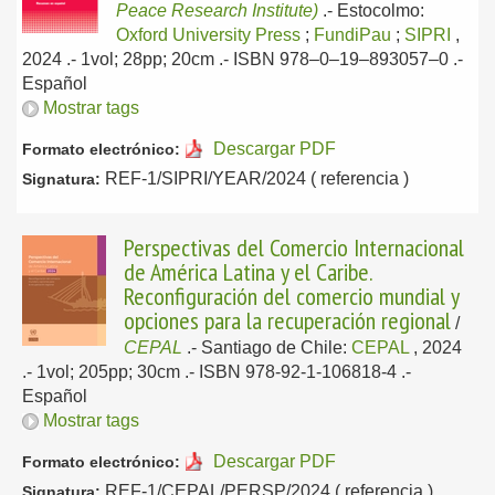
Peace Research Institute)
.-
Estocolmo:
Oxford University Press
;
FundiPau
;
SIPRI
,
2024
.- 1vol; 28pp; 20cm .- ISBN 978–0–19–893057–0 .-
Español
Mostrar tags
Descargar PDF
Formato electrónico:
REF-1/SIPRI/YEAR/2024 ( referencia )
Signatura:
Perspectivas del Comercio Internacional
de América Latina y el Caribe.
Reconfiguración del comercio mundial y
opciones para la recuperación regional
/
CEPAL
.-
Santiago de Chile:
CEPAL
, 2024
.- 1vol; 205pp; 30cm .- ISBN 978-92-1-106818-4 .-
Español
Mostrar tags
Descargar PDF
Formato electrónico:
REF-1/CEPAL/PERSP/2024 ( referencia )
Signatura: