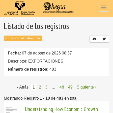
Togg
navig
Listado de los registros
Cruzar con otro descriptor
Fecha:
07 de agosto de 2026 08:37
Descriptor: EXPORTACIONES
Número de registros:
483
‹ Atrás
1
2
3
…
48
49
Siguiente ›
Mostrando Registro
1 - 10
de
483
en total
Understanding How Economic Growth