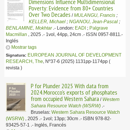
Dimensions Influence Multidimensional
Poverty: Evidence from 80+ Countries
Over Two Decades
/
MULANGU, Francis
;
KELLER, Michael
;
NGANOU, Jean-Pascal
;
BENLAMINE, Mokhtar
.-
London:
EADI
;
Palgrave
Macmillan
, 2025
.- 1vol, 44pp, 24cm .- ISSN 0957-8811.-
Inglés
Mostrar tags
EUROPEAN JOURNAL OF DEVELOPMENT
Signatura:
RESEARCH, The
, Nº37-6 (2025) 1131pp-1174pp (
revista )
P for Plunder 2025 With data from
2024.Morocco’s exports of phosphates
from occupied Western Sahara
/
Western
Sahara Resource Watch (WSRW)
.-
Bruselas:
Western Sahara Resource Watch
(WSRW)
, 2025
.- 1vol; 13pp; 30cm .- ISBN 978-82-
93425-57-1 .-
Inglés, Francés