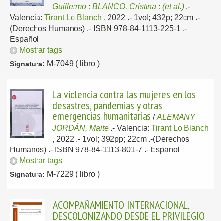
Guillermo
;
BLANCO, Cristina
;
(et al.)
.-
Valencia:
Tirant Lo Blanch
, 2022
.- 1vol; 432p; 22cm .-
(Derechos Humanos) .- ISBN 978-84-1113-225-1 .-
Español
Mostrar tags
M-7049 ( libro )
Signatura:
La violencia contra las mujeres en los
desastres, pandemias y otras
emergencias humanitarias
/
ALEMANY
JORDÁN, Maite
.-
Valencia:
Tirant Lo Blanch
, 2022
.- 1vol; 392pp; 22cm .-(Derechos
Humanos) .- ISBN 978-84-1113-801-7 .-
Español
Mostrar tags
M-7229 ( libro )
Signatura:
ACOMPAÑAMIENTO INTERNACIONAL,
DESCOLONIZANDO DESDE EL PRIVILEGIO