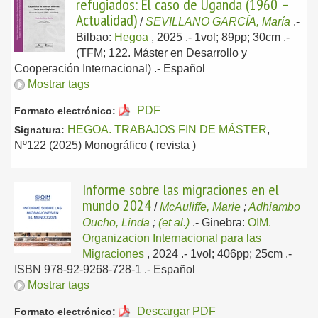
refugiados: El caso de Uganda (1960 –
Actualidad)
/
SEVILLANO GARCÍA, María
.-
Bilbao:
Hegoa
, 2025
.- 1vol; 89pp; 30cm .-
(TFM; 122. Máster en Desarrollo y
Cooperación Internacional) .-
Español
Mostrar tags
PDF
Formato electrónico:
HEGOA. TRABAJOS FIN DE MÁSTER
,
Signatura:
Nº122 (2025) Monográfico ( revista )
Informe sobre las migraciones en el
mundo 2024
/
McAuliffe, Marie
;
Adhiambo
Oucho, Linda
;
(et al.)
.-
Ginebra:
OIM.
Organizacion Internacional para las
Migraciones
, 2024
.- 1vol; 406pp; 25cm .-
ISBN 978-92-9268-728-1 .-
Español
Mostrar tags
Descargar PDF
Formato electrónico: