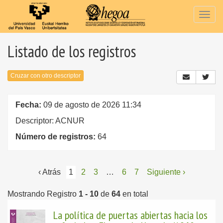
Togg
navig
Listado de los registros
Cruzar con otro descriptor
Fecha:
09 de agosto de 2026 11:34
Descriptor: ACNUR
Número de registros:
64
‹ Atrás
1
2
3
…
6
7
Siguiente ›
Mostrando Registro
1 - 10
de
64
en total
La política de puertas abiertas hacia los