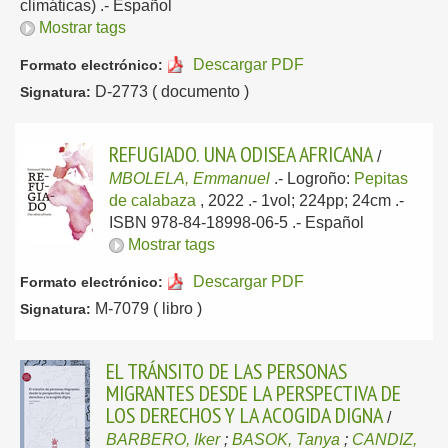
climáticas) .-
Español
Mostrar tags
Descargar PDF
Formato electrónico:
D-2773 ( documento )
Signatura:
REFUGIADO. UNA ODISEA AFRICANA
/
MBOLELA, Emmanuel
.-
Logroño:
Pepitas
de calabaza
, 2022
.- 1vol; 224pp; 24cm .-
ISBN 978-84-18998-06-5 .-
Español
Mostrar tags
Descargar PDF
Formato electrónico:
M-7079 ( libro )
Signatura:
EL TRÁNSITO DE LAS PERSONAS
MIGRANTES DESDE LA PERSPECTIVA DE
LOS DERECHOS Y LA ACOGIDA DIGNA
/
BARBERO, Iker
;
BASOK, Tanya
;
CANDIZ,