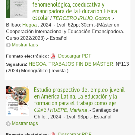
fenomenológica, coeducativa y
emancipadora de la Educación Física
escolar
/
TERCERO IRUJO, Gotzon
.-
Bilbao:
Hegoa
, 2024
.- 1vol; 62pp; 30cm .-(Máster en
Cooperación Internacional y Educación Emancipadora.
Curso 2022/2023) .-
Español
Mostrar tags
Descargar PDF
Formato electrónico:
HEGOA. TRABAJOS FIN DE MÁSTER
, Nº113
Signatura:
(2024) Monográfico ( revista )
Estudio prospectivo del empleo juvenil
en América Latina. La educación y la
formación para el trabajo como eje
clave
/
HUEPE, Mariana
.-
Santiago de
Chile: , 2024
.- 1vol; 93pp .-
Español
Mostrar tags
Descargar PDF
Formato electrónico: