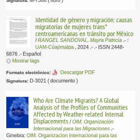
M-7388 ( libro )
Signatura:
Identidad de género y migración: causas
migratorias de mujeres trans*
centroamericanas en tránsito por México
/
RANGEL SANDOVAL, Mayra Patricia
.-
:
UAM-Cúajimalpa
, 2024
.- .- ISSN 2448-
6876 .-
Español
Mostrar tags
Descargar PDF
Formato electrónico:
D-3021 ( documento )
Signatura:
Who Are Climate Migrants? A Global
Analysis of the Profiles of Communities
Affected by Weather-related Internal
Displacements
/
OIM. Organización
Internacional para las Migraciones
.-
Ginebra:
OIM. Organizacion Internacional para las