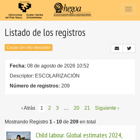
Togg
navig
Listado de los registros
Cruzar con otro descriptor
Fecha:
08 de agosto de 2026 10:52
Descriptor: ESCOLARIZACIÓN
Número de registros:
209
‹ Atrás
1
2
3
…
20
21
Siguiente ›
Mostrando Registro
1 - 10
de
209
en total
Child labour. Global estimates 2024,