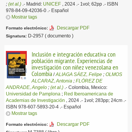
;
(et al.)
.-
Madrid:
UNICEF
, 2024
.- 1vol; 62pp .- ISBN
978-84-09-42036-0 .-
Español
Mostrar tags
Descargar PDF
Formato electrónico:
D-2957 ( documento )
Signatura:
Inclusión e integración educativa con
población migrante. Experiencias de
investigación con niñez venezolana en
Colombia
/
ALIAGA SÁEZ, Felipe
;
OLMOS
ALCARAZ, Antonia
;
FLÓREZ DE
ANDRADE, Angelo
;
(et al.)
.-
Colombia, Mexico:
Universidad de Pamplona
;
Red Iberoamericana de
Academias de Investigación
, 2024
.- 1vol; 283pp; 24cm .-
ISBN 978-607-5893-20-4 .-
Español
Mostrar tags
Descargar PDF
Formato electrónico: