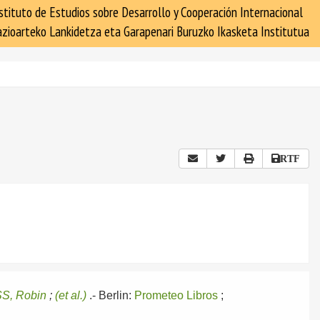
stituto de Estudios sobre Desarrollo y Cooperación Internacional
zioarteko Lankidetza eta Garapenari Buruzko Ikasketa Institutua
RTF
S, Robin
;
(et al.)
.-
Berlin:
Prometeo Libros
;