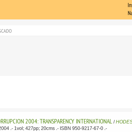
In
Na
SCADO
ORRUPCION 2004: TRANSPARENCY INTERNATIONAL
/
HODES
 2004
.- 1vol; 427pp; 20cms .- ISBN 950-9217-67-0 .-