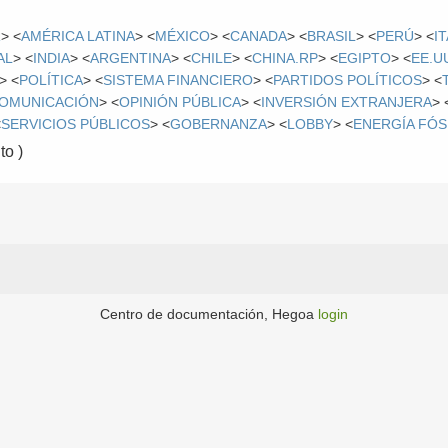
R
> <
AMÉRICA LATINA
> <
MÉXICO
> <
CANADA
> <
BRASIL
> <
PERÚ
> <
I
AL
> <
INDIA
> <
ARGENTINA
> <
CHILE
> <
CHINA.RP
> <
EGIPTO
> <
EE.U
> <
POLÍTICA
> <
SISTEMA FINANCIERO
> <
PARTIDOS POLÍTICOS
> <
OMUNICACIÓN
> <
OPINIÓN PÚBLICA
> <
INVERSIÓN EXTRANJERA
> 
<
SERVICIOS PÚBLICOS
> <
GOBERNANZA
> <
LOBBY
> <
ENERGÍA FÓS
o )
Centro de documentación, Hegoa
login