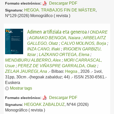
Descargar PDF
Formato electrónico:
HEGOA. TRABAJOS FIN DE MÁSTER
,
Signatura:
Nº129 (2026) Monográfico ( revista )
Adimen artifiziala eta generoa
/
ONDARE
;
AGINAKO BENGOA, Naiara
;
ARBELAITZ
GALLEGO, Olatz
;
CALVO MOLINOS, Borja
;
INZA CANO, Iñaki
;
IRIGOIEN GARBIZU,
Itziar
;
LAZKANO ORTEGA, Elena
;
MENDIBURU ALBERRO, Alex
;
MORI CARRASCAL,
Usue
;
PEREZ DE VIÑASPRE GARRALDA, Olatz
;
ZELAIA JAUREGI, Ana
.-
Bilbao:
Hegoa
, 2026
.- 1vol,
31pp, 30cm .-(hegoak zabalduz; 44) .- ISSN 2530-6561.-
Euskera
Mostrar tags
Descargar PDF
Formato electrónico:
HEGOAK ZABALDUZ
, Nº44 (2026)
Signatura:
Monográfico ( revista )