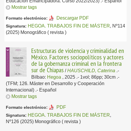
Educación Emancipadora. Curso 2022/2023) .-
Español
Mostrar tags
Descargar PDF
Formato electrónico:
HEGOA. TRABAJOS FIN DE MÁSTER
, Nº114
Signatura:
(2025) Monográfico ( revista )
Estructuras de violencia y criminalidad en
México. Factores sociopolíticos y actores
de la gobernanza criminal en la frontera
sur de Chiapas
/
HAUSCHILD, Caterina
.-
Bilbao:
Hegoa
, 2025
.- 1vol; 86pp; 30cm .-
(TFM; 126. Máster en Desarrollo y Cooperación
Internacional) .-
Español
Mostrar tags
PDF
Formato electrónico:
HEGOA. TRABAJOS FIN DE MÁSTER
,
Signatura:
Nº126 (2025) Monográfico ( revista )