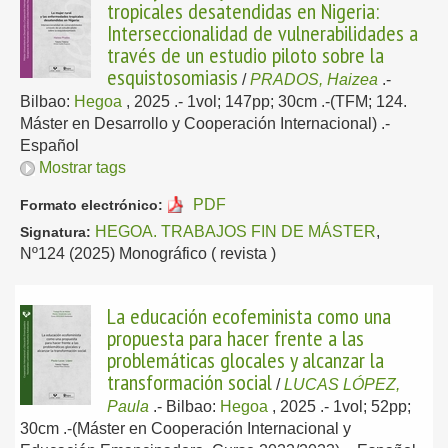
tropicales desatendidas en Nigeria:
Interseccionalidad de vulnerabilidades a
través de un estudio piloto sobre la
esquistosomiasis
/
PRADOS, Haizea
.-
Bilbao:
Hegoa
, 2025
.- 1vol; 147pp; 30cm .-(TFM; 124.
Máster en Desarrollo y Cooperación Internacional) .-
Español
Mostrar tags
PDF
Formato electrónico:
HEGOA. TRABAJOS FIN DE MÁSTER
,
Signatura:
Nº124 (2025) Monográfico ( revista )
La educación ecofeminista como una
propuesta para hacer frente a las
problemáticas glocales y alcanzar la
transformación social
/
LUCAS LÓPEZ,
Paula
.-
Bilbao:
Hegoa
, 2025
.- 1vol; 52pp;
30cm .-(Máster en Cooperación Internacional y