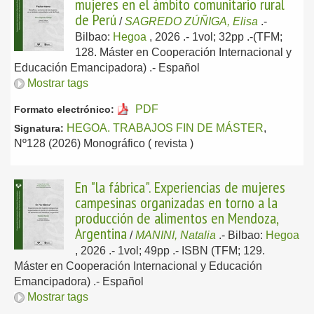
mujeres en el ámbito comunitario rural
de Perú
/
SAGREDO ZÚÑIGA, Elisa
.-
Bilbao:
Hegoa
, 2026
.- 1vol; 32pp .-(TFM;
128. Máster en Cooperación Internacional y
Educación Emancipadora) .-
Español
Mostrar tags
PDF
Formato electrónico:
HEGOA. TRABAJOS FIN DE MÁSTER
,
Signatura:
Nº128 (2026) Monográfico ( revista )
En "la fábrica". Experiencias de mujeres
campesinas organizadas en torno a la
producción de alimentos en Mendoza,
Argentina
/
MANINI, Natalia
.-
Bilbao:
Hegoa
, 2026
.- 1vol; 49pp .- ISBN (TFM; 129.
Máster en Cooperación Internacional y Educación
Emancipadora) .-
Español
Mostrar tags