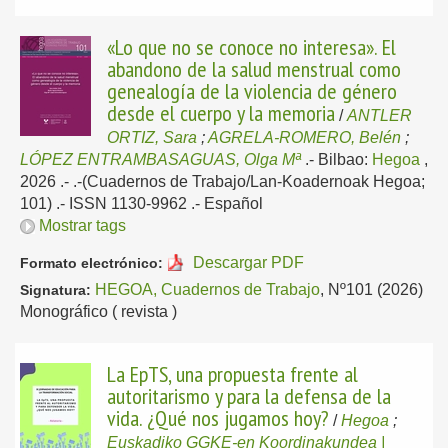
«Lo que no se conoce no interesa». El
abandono de la salud menstrual como
genealogía de la violencia de género
desde el cuerpo y la memoria
/
ANTLER
ORTIZ, Sara
;
AGRELA-ROMERO, Belén
;
LÓPEZ ENTRAMBASAGUAS, Olga Mª
.-
Bilbao:
Hegoa
,
2026
.- .-(Cuadernos de Trabajo/Lan-Koadernoak Hegoa;
101) .- ISSN 1130-9962 .-
Español
Mostrar tags
Descargar PDF
Formato electrónico:
HEGOA, Cuadernos de Trabajo
, Nº101 (2026)
Signatura:
Monográfico ( revista )
La EpTS, una propuesta frente al
autoritarismo y para la defensa de la
vida. ¿Qué nos jugamos hoy?
/
Hegoa
;
Euskadiko GGKE-en Koordinakundea |