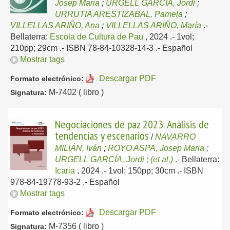
Josep Maria
;
URGELL GARCÍA, Jordi
;
URRUTIA ARESTIZABAL, Pamela
;
VILLELLAS ARIÑO, Ana
;
VILLELLAS ARIÑO, María
.-
Bellaterra:
Escola de Cultura de Pau
, 2024
.- 1vol;
210pp; 29cm .- ISBN 78-84-10328-14-3 .-
Español
Mostrar tags
Descargar PDF
Formato electrónico:
M-7402 ( libro )
Signatura:
Negociaciones de paz 2023. Análisis de
tendencias y escenarios
/
NAVARRO
MILIÁN, Iván
;
ROYO ASPA, Josep Maria
;
URGELL GARCÍA, Jordi
;
(et al.)
.-
Bellaterra:
Icaria
, 2024
.- 1vol; 150pp; 30cm .- ISBN
978-84-19778-93-2 .-
Español
Mostrar tags
Descargar PDF
Formato electrónico:
M-7356 ( libro )
Signatura: