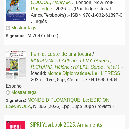
CODJOE, Henry M.
.-
London, New York:
Routledge
, 2026
.- .-(Routledge Global
Africa Textbooks) .- ISBN 978-1-032-61397-0
.-
Inglés
Mostrar tags
M-7647 ( libro )
Signatura:
Irán: el coste de una locura
/
MOHAMMEDI, Adlene
;
LEVY, Gideon
;
RICHARD, Hélène
;
HALIMI, Serge
;
(et al.)
.-
Madrid:
Monde Diplomatique, Le
;
L'PRESS
,
2025
.- 1vol, 8pp, 45cm .- ISSN 1888-6434.-
Español
Mostrar tags
MONDE DIPLOMATIQUE, Le: EDICION
Signatura:
ESPAÑOLA
, Nº366 (2026) 1pp, 13pp-20pp ( revista )
SIPRI Yearbook 2025. Armaments,