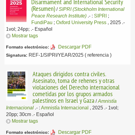
Disarmament and International Security
(Resumen)
/
SIPRI (Stockholm International
Peace Research Institute)
.-
:
SIPRI
;
FundiPau
;
Oxford University Press
, 2025
.-
1vol; 24pp; .-
Español
Mostrar tags
Descargar PDF
Formato electrónico:
REF-1/SIPRI/YEAR/2025 ( referencia )
Signatura:
Ataques dirigidos contra civiles.
Asesinato, toma de rehenes y otras
violaciones del Derecho internacional
cometidas por los grupos armados
palestinos en Israel y Gaza
/
Amnistía
Internacional
.-
:
Amnistía Internacional
, 2025
.- 1vol;
20pp; 30cm .-
Español
Mostrar tags
Descargar PDF
Formato electrónico: