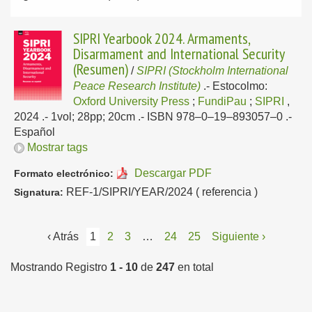
SIPRI Yearbook 2024. Armaments,
Disarmament and International Security
(Resumen)
/
SIPRI (Stockholm International
Peace Research Institute)
.-
Estocolmo:
Oxford University Press
;
FundiPau
;
SIPRI
,
2024
.- 1vol; 28pp; 20cm .- ISBN 978–0–19–893057–0 .-
Español
Mostrar tags
Descargar PDF
Formato electrónico:
REF-1/SIPRI/YEAR/2024 ( referencia )
Signatura:
‹ Atrás
1
2
3
…
24
25
Siguiente ›
Mostrando Registro
1 - 10
de
247
en total