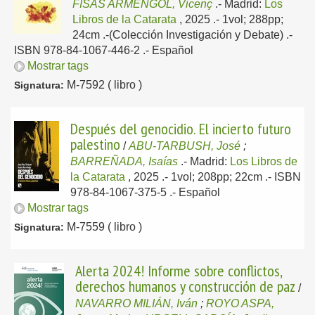
FISAS ARMENGOL, Vicenç
.-
Madrid:
Los
Libros de la Catarata
, 2025
.- 1vol; 288pp;
24cm .-(Colección Investigación y Debate) .-
ISBN 978-84-1067-446-2 .-
Español
Mostrar tags
M-7592 ( libro )
Signatura:
Después del genocidio. El incierto futuro
palestino
/
ABU-TARBUSH, José
;
BARREÑADA, Isaías
.-
Madrid:
Los Libros de
la Catarata
, 2025
.- 1vol; 208pp; 22cm .- ISBN
978-84-1067-375-5 .-
Español
Mostrar tags
M-7559 ( libro )
Signatura:
Alerta 2024! Informe sobre conflictos,
derechos humanos y construcción de paz
/
NAVARRO MILIÁN, Iván
;
ROYO ASPA,