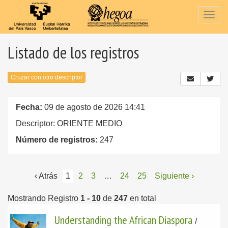
Togg
navig
Listado de los registros
Cruzar con otro descriptor
Fecha:
09 de agosto de 2026 14:41
Descriptor: ORIENTE MEDIO
Número de registros:
247
‹ Atrás
1
2
3
…
24
25
Siguiente ›
Mostrando Registro
1 - 10
de
247
en total
Understanding the African Diaspora
/