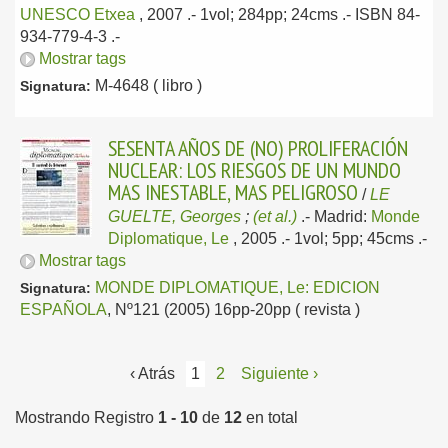
UNESCO Etxea
, 2007
.- 1vol; 284pp; 24cms .- ISBN 84-
934-779-4-3 .-
Mostrar tags
M-4648 ( libro )
Signatura:
SESENTA AÑOS DE (NO) PROLIFERACIÓN
NUCLEAR: LOS RIESGOS DE UN MUNDO
MAS INESTABLE, MAS PELIGROSO
/
LE
GUELTE, Georges
;
(et al.)
.-
Madrid:
Monde
Diplomatique, Le
, 2005
.- 1vol; 5pp; 45cms .-
Mostrar tags
MONDE DIPLOMATIQUE, Le: EDICION
Signatura:
ESPAÑOLA
, Nº121 (2005) 16pp-20pp ( revista )
‹ Atrás
1
2
Siguiente ›
Mostrando Registro
1 - 10
de
12
en total