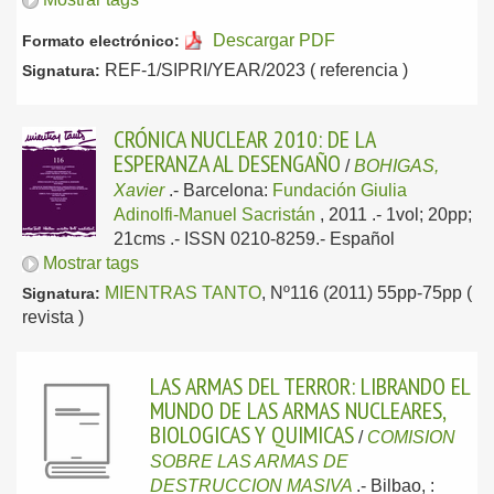
Descargar PDF
Formato electrónico:
REF-1/SIPRI/YEAR/2023 ( referencia )
Signatura:
CRÓNICA NUCLEAR 2010: DE LA
ESPERANZA AL DESENGAÑO
/
BOHIGAS,
Xavier
.-
Barcelona:
Fundación Giulia
Adinolfi-Manuel Sacristán
, 2011
.- 1vol; 20pp;
21cms .- ISSN 0210-8259.-
Español
Mostrar tags
MIENTRAS TANTO
, Nº116 (2011) 55pp-75pp (
Signatura:
revista )
LAS ARMAS DEL TERROR: LIBRANDO EL
MUNDO DE LAS ARMAS NUCLEARES,
BIOLOGICAS Y QUIMICAS
/
COMISION
SOBRE LAS ARMAS DE
DESTRUCCION MASIVA
.-
Bilbao, :