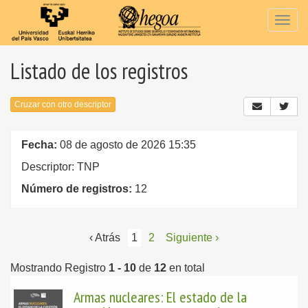
Togg
navig
Listado de los registros
Cruzar con otro descriptor
Fecha:
08 de agosto de 2026 15:35
Descriptor: TNP
Número de registros:
12
‹ Atrás
1
2
Siguiente ›
Mostrando Registro
1 - 10
de
12
en total
Armas nucleares: El estado de la