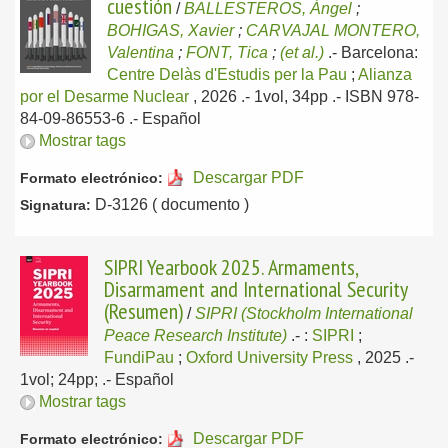
cuestión
/
BALLESTEROS, Ángel
;
BOHIGAS, Xavier
;
CARVAJAL MONTERO,
Valentina
;
FONT, Tica
;
(et al.)
.-
Barcelona:
Centre Delàs d'Estudis per la Pau
;
Alianza
por el Desarme Nuclear
, 2026
.- 1vol, 34pp .- ISBN 978-
84-09-86553-6 .-
Español
Mostrar tags
Descargar PDF
Formato electrónico:
D-3126 ( documento )
Signatura:
SIPRI Yearbook 2025. Armaments,
Disarmament and International Security
(Resumen)
/
SIPRI (Stockholm International
Peace Research Institute)
.-
:
SIPRI
;
FundiPau
;
Oxford University Press
, 2025
.-
1vol; 24pp; .-
Español
Mostrar tags
Descargar PDF
Formato electrónico: