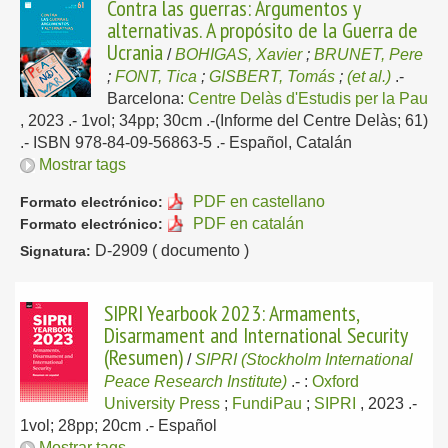
Contra las guerras: Argumentos y
alternativas. A propósito de la Guerra de
Ucrania
/
BOHIGAS, Xavier
;
BRUNET, Pere
;
FONT, Tica
;
GISBERT, Tomás
;
(et al.)
.-
Barcelona:
Centre Delàs d'Estudis per la Pau
, 2023
.- 1vol; 34pp; 30cm .-(Informe del Centre Delàs; 61)
.- ISBN 978-84-09-56863-5 .-
Español, Catalán
Mostrar tags
PDF en castellano
Formato electrónico:
PDF en catalán
Formato electrónico:
D-2909 ( documento )
Signatura:
SIPRI Yearbook 2023: Armaments,
Disarmament and International Security
(Resumen)
/
SIPRI (Stockholm International
Peace Research Institute)
.-
:
Oxford
University Press
;
FundiPau
;
SIPRI
, 2023
.-
1vol; 28pp; 20cm .-
Español
Mostrar tags