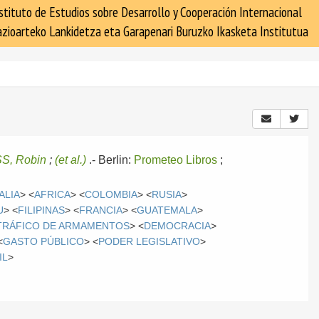
stituto de Estudios sobre Desarrollo y Cooperación Internacional
zioarteko Lankidetza eta Garapenari Buruzko Ikasketa Institutua
S, Robin
;
(et al.)
.-
Berlin:
Prometeo Libros
;
TALIA
> <
AFRICA
> <
COLOMBIA
> <
RUSIA
>
U
> <
FILIPINAS
> <
FRANCIA
> <
GUATEMALA
>
TRÁFICO DE ARMAMENTOS
> <
DEMOCRACIA
>
<
GASTO PÚBLICO
> <
PODER LEGISLATIVO
>
IL
>