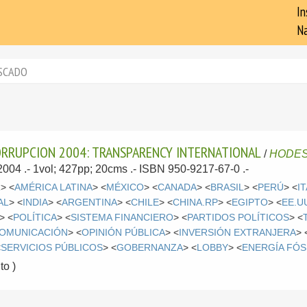
In
Na
SCADO
ORRUPCION 2004: TRANSPARENCY INTERNATIONAL
/
HODES
 2004
.- 1vol; 427pp; 20cms .- ISBN 950-9217-67-0 .-
R
> <
AMÉRICA LATINA
> <
MÉXICO
> <
CANADA
> <
BRASIL
> <
PERÚ
> <
I
AL
> <
INDIA
> <
ARGENTINA
> <
CHILE
> <
CHINA.RP
> <
EGIPTO
> <
EE.U
> <
POLÍTICA
> <
SISTEMA FINANCIERO
> <
PARTIDOS POLÍTICOS
> <
OMUNICACIÓN
> <
OPINIÓN PÚBLICA
> <
INVERSIÓN EXTRANJERA
> 
<
SERVICIOS PÚBLICOS
> <
GOBERNANZA
> <
LOBBY
> <
ENERGÍA FÓS
o )