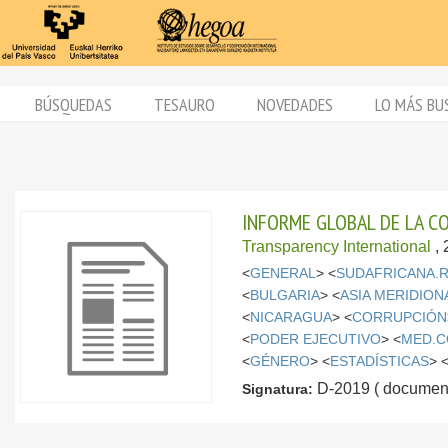
BÚSQUEDAS
TESAURO
NOVEDADES
LO MÁS BU
INFORME GLOBAL DE LA C
Transparency International
,
<
GENERAL
> <
SUDAFRICANA.
<
BULGARIA
> <
ASIA MERIDION
<
NICARAGUA
> <
CORRUPCIÓN
<
PODER EJECUTIVO
> <
MED.C
<
GÉNERO
> <
ESTADÍSTICAS
> 
D-2019 ( document
Signatura: