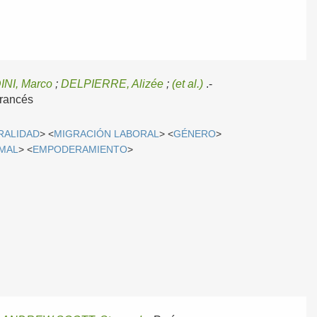
NI, Marco
;
DELPIERRE, Alizée
;
(et al.)
.-
rancés
RALIDAD
> <
MIGRACIÓN LABORAL
> <
GÉNERO
>
MAL
> <
EMPODERAMIENTO
>