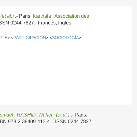
;
(et al.)
.-
Paris:
Karthala
;
Association des
 ISSN 0244-7827.-
Francés, Inglés
RTE
> <
PARTICIPACIÓN
> <
SOCIOLOGÍA
>
Ismaël
;
RASHID, Wahel
;
(et al.)
.-
Paris:
 ISBN 978-2-38409-413-4 .- ISSN 0244-7827.-