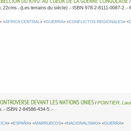
ÉBELLION DU KIVU: AU COEUR DE LA GUERRE CONGOLAISE
p; 22cms .-(Les terrains du siècle) .- ISBN 978-2-8111-0087-2 .-
> <
AFRICA CENTRAL
> <
GUERRA
> <
CONFLICTOS REGIONALES
> <
CONTROVERSE DEVANT LES NATIONS UNIES
/
POINTIER, Laur
 .- ISBN 2-84586-434-5 .-
TICA
> <
ESPAÑA
> <
MARRUECOS
> <
NACIONALISMO
> <
GUERRA
>