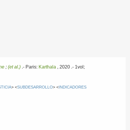
ne
;
(et al.)
.-
Paris:
Karthala
, 2020
.- 1vol;
STICIA
> <
SUBDESARROLLO
> <
INDICADORES