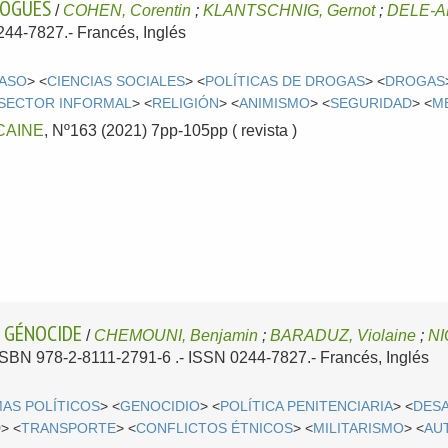
ROGUES
/
COHEN, Corentin
;
KLANTSCHNIG, Gernot
;
DELE-AD
0244-7827.-
Francés, Inglés
FASO
> <
CIENCIAS SOCIALES
> <
POLÍTICAS DE DROGAS
> <
DROGAS
SECTOR INFORMAL
> <
RELIGIÓN
> <
ANIMISMO
> <
SEGURIDAD
> <
M
CAINE
, Nº163 (2021) 7pp-105pp ( revista )
E GÉNOCIDE
/
CHEMOUNI, Benjamin
;
BARADUZ, Violaine
;
NI
- ISBN 978-2-8111-2791-6 .- ISSN 0244-7827.-
Francés, Inglés
MAS POLÍTICOS
> <
GENOCIDIO
> <
POLÍTICA PENITENCIARIA
> <
DES
D
> <
TRANSPORTE
> <
CONFLICTOS ÉTNICOS
> <
MILITARISMO
> <
AU