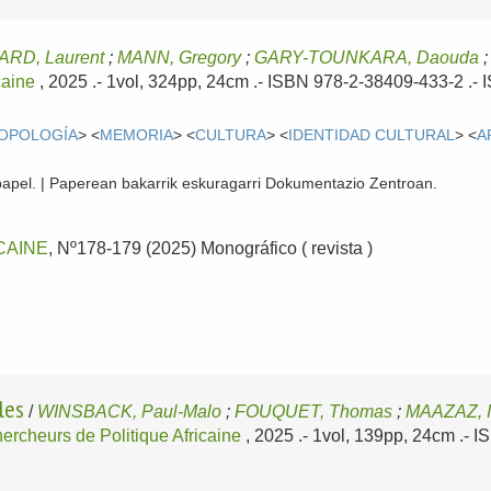
RD, Laurent
;
MANN, Gregory
;
GARY-TOUNKARA, Daouda
caine
, 2025
.- 1vol, 324pp, 24cm .- ISBN 978-2-38409-433-2 .-
OPOLOGÍA
> <
MEMORIA
> <
CULTURA
> <
IDENTIDAD CULTURAL
> <
A
papel. | Paperean bakarrik eskuragarri Dokumentazio Zentroan.
CAINE
, Nº178-179 (2025) Monográfico ( revista )
les
/
WINSBACK, Paul-Malo
;
FOUQUET, Thomas
;
MAAZAZ, 
ercheurs de Politique Africaine
, 2025
.- 1vol, 139pp, 24cm .-