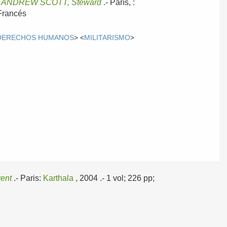
/
ANDREW SCOTT, Steward
.-
París, :
Francés
DERECHOS HUMANOS
> <
MILITARISMO
>
ent
.-
Paris:
Karthala
, 2004
.- 1 vol; 226 pp;