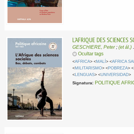
L'AFRIQUE DES SCIENCES S
GESCHIERE, Peter
;
(et ál.)
Ocultar tags
<
AFRICA
> <
MALÍ
> <
AFRICA S
<
MILITARISMO
> <
POBREZA
> <
<
LENGUAS
> <
UNIVERSIDAD
>
POLITIQUE AFRI
Signatura: