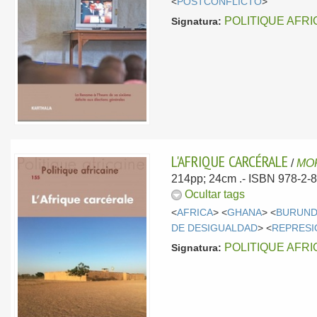
<
POSTCONFLICTO
>
POLITIQUE AFRI
Signatura:
L'AFRIQUE CARCÉRALE
/
MOR
214pp; 24cm .- ISBN 978-2-
Ocultar tags
<
AFRICA
> <
GHANA
> <
BURUND
DE DESIGUALDAD
> <
REPRESI
POLITIQUE AFRI
Signatura: