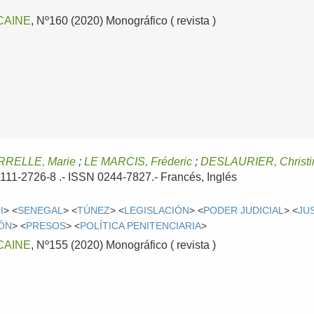
CAINE
, Nº160 (2020) Monográfico ( revista )
RELLE, Marie
;
LE MARCIS, Fréderic
;
DESLAURIER, Christi
8111-2726-8 .- ISSN 0244-7827.-
Francés, Inglés
I
> <
SENEGAL
> <
TÚNEZ
> <
LEGISLACIÓN
> <
PODER JUDICIAL
> <
JU
ÓN
> <
PRESOS
> <
POLÍTICA PENITENCIARIA
>
CAINE
, Nº155 (2020) Monográfico ( revista )