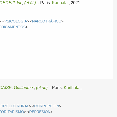
EDEJI, Ini
;
(et ál.)
.-
París:
Karthala
, 2021
> <
PSICOLOGÍA
> <
NARCOTRÁFICO
>
EDICAMENTOS
>
CAISE, Guillaume
;
(et al.)
.-
Paris:
Karthala
,
ARROLLO RURAL
> <
CORRUPCIÓN
>
TORITARISMO
> <
REPRESIÓN
>