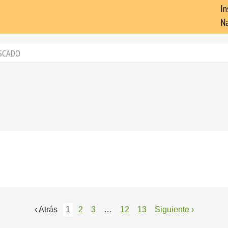
In
Na
SCADO
‹ Atrás
1
2
3
…
12
13
Siguiente ›