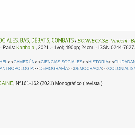
OCIALES. BAS, DÉBATS, COMBATS
/
BONNECASE, Vincent
;
B
.-
Paris:
Karthala
, 2021
.- 1vol; 490pp; 24cm .- ISSN 0244-7827
AHEL
> <
CAMERÚN
> <
CIENCIAS SOCIALES
> <
HISTORIA
> <
CIUDADAN
ANTROPOLOGÍA
> <
DEMOGRAFÍA
> <
DEMOCRACIA
> <
COLONIALI
CAINE
, Nº161-162 (2021) Monográfico ( revista )