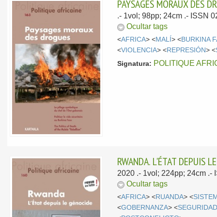
PAYSAGES MORAUX DES D
.- 1vol; 98pp; 24cm .- ISSN 
Ocultar tags
<
AFRICA
> <
MALÍ
> <
BURKINA 
<
VIOLENCIA
> <
REPRESIÓN
> <
POLITIQUE AFRI
Signatura:
RWANDA. L'ÉTAT DEPUIS L
2020
.- 1vol; 224pp; 24cm .
Ocultar tags
<
AFRICA
> <
RUANDA
> <
SISTE
<
GOBERNANZA
> <
SEGURIDA