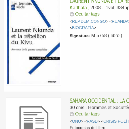
LAURENT NKUNDA ET LA R
Karthala
, 2008
.- 1vol; 334p
Ocultar tags
<
REP.DEM.CONGO
> <
RUANDA
<
BIOGRAFÍA
>
M-5758 ( libro )
Signatura:
SAHARA OCCIDENTAL : LA 
30 cms .-Hommes et Societés
Ocultar tags
<
ONU
> <
RASD
> <
CRISIS POLÍ
Fotocopias del libro