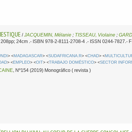
MESTIQUE
/
JACQUEMIN, Mélanie
;
TISSEAU, Violaine
;
GARDI
l; 208pp; 24cm .- ISBN 978-2-8111-2708-4 .- ISSN 0244-7827.-
F
NDI
> <
MADAGASCAR
> <
SUDAFRICANA.R
> <
CHAD
> <
MULTICULTU
DAD
> <
EMPLEO
> <
OIT
> <
TRABAJO DOMÉSTICO
> <
SECTOR INFOR
CAINE
, Nº154 (2019) Monográfico ( revista )