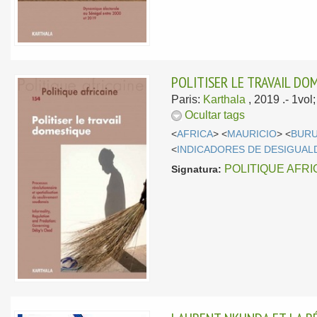
POLITISER LE TRAVAIL DO
Paris:
Karthala
, 2019
.- 1vo
Ocultar tags
<
AFRICA
> <
MAURICIO
> <
BURU
<
INDICADORES DE DESIGUAL
POLITIQUE AFRI
Signatura: