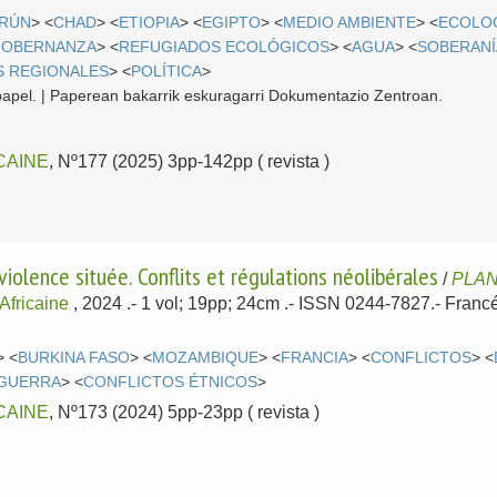
RÚN
> <
CHAD
> <
ETIOPIA
> <
EGIPTO
> <
MEDIO AMBIENTE
> <
ECOLO
GOBERNANZA
> <
REFUGIADOS ECOLÓGICOS
> <
AGUA
> <
SOBERANÍ
S REGIONALES
> <
POLÍTICA
>
papel. | Paperean bakarrik eskuragarri Dokumentazio Zentroan.
CAINE
, Nº177 (2025) 3pp-142pp ( revista )
iolence située. Conflits et régulations néolibérales
/
PLAN
Africaine
, 2024
.- 1 vol; 19pp; 24cm .- ISSN 0244-7827.-
Franc
> <
BURKINA FASO
> <
MOZAMBIQUE
> <
FRANCIA
> <
CONFLICTOS
> <
GUERRA
> <
CONFLICTOS ÉTNICOS
>
CAINE
, Nº173 (2024) 5pp-23pp ( revista )