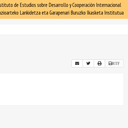
stituto de Estudios sobre Desarrollo y Cooperación Internacional
zioarteko Lankidetza eta Garapenari Buruzko Ikasketa Institutua
RTF