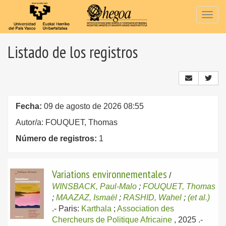
Togg
navig
Listado de los registros
Fecha:
09 de agosto de 2026 08:55
Autor/a: FOUQUET, Thomas
Número de registros:
1
Variations environnementales
/
WINSBACK, Paul-Malo
;
FOUQUET, Thomas
;
MAAZAZ, Ismaël
;
RASHID, Wahel
;
(et al.)
.-
Paris:
Karthala
;
Association des
Chercheurs de Politique Africaine
, 2025
.-