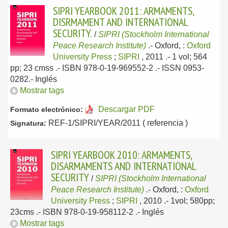
SIPRI YEARBOOK 2011: ARMAMENTS,
DISRMAMENT AND INTERNATIONAL
SECURITY.
/
SIPRI (Stockholm International
Peace Research Institute)
.-
Oxford, :
Oxford
University Press
;
SIPRI
, 2011
.- 1 vol; 564
pp; 23 cmss .- ISBN 978-0-19-969552-2 .- ISSN 0953-
0282.-
Inglés
Mostrar tags
Descargar PDF
Formato electrónico:
REF-1/SIPRI/YEAR/2011 ( referencia )
Signatura:
SIPRI YEARBOOK 2010: ARMAMENTS,
DISARMAMENTS AND INTERNATIONAL
SECURITY
/
SIPRI (Stockholm International
Peace Research Institute)
.-
Oxford, :
Oxford
University Press
;
SIPRI
, 2010
.- 1vol; 580pp;
23cms .- ISBN 978-0-19-958112-2 .-
Inglés
Mostrar tags