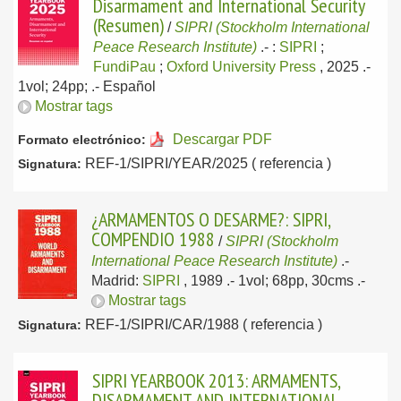
Disarmament and International Security
(Resumen)
/
SIPRI (Stockholm International
Peace Research Institute)
.-
:
SIPRI
;
FundiPau
;
Oxford University Press
, 2025
.-
1vol; 24pp; .-
Español
Mostrar tags
Descargar PDF
Formato electrónico:
REF-1/SIPRI/YEAR/2025 ( referencia )
Signatura:
¿ARMAMENTOS O DESARME?: SIPRI,
COMPENDIO 1988
/
SIPRI (Stockholm
International Peace Research Institute)
.-
Madrid:
SIPRI
, 1989
.- 1vol; 68pp, 30cms .-
Mostrar tags
REF-1/SIPRI/CAR/1988 ( referencia )
Signatura:
SIPRI YEARBOOK 2013: ARMAMENTS,
DISARMAMENT AND INTERNATIONAL