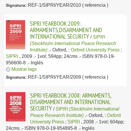
REF-1/SIPRI/YEAR/2010 ( referencia )
Signatura:
SIPRI YEARBOOK 2009:
ARMAMENTS,DISARMAMENT AND
INTERNATIONAL SECURITY
/
SIPRI
(Stockholm International Peace Research
Institute)
.-
Oxford, :
Oxford University Press
;
SIPRI
, 2009
.- 1vol; 594pp; 24cms .- ISBN 978-0-19-
956606-8 .-
Inglés
Mostrar tags
REF-1/SIPRI/YEAR/2009 ( referencia )
Signatura:
SIPRI YEARBOOK 2008: ARMAMENTS,
DISARMAMENT AND INTERNATIONAL
SECURITY
/
SIPRI (Stockholm International
Peace Research Institute)
.-
Oxford, :
Oxford
University Press
;
SIPRI
, 2008
.- 1vol; 604pp;
24cms .- ISBN 978-0-19-954895-8 .-
Inglés