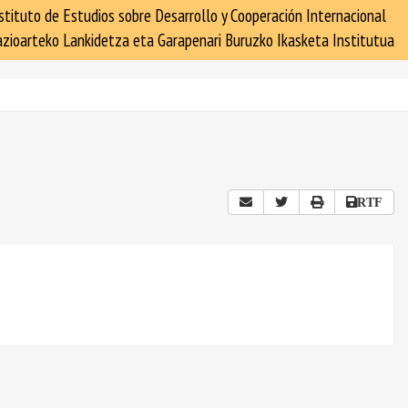
stituto de Estudios sobre Desarrollo y Cooperación Internacional
zioarteko Lankidetza eta Garapenari Buruzko Ikasketa Institutua
RTF