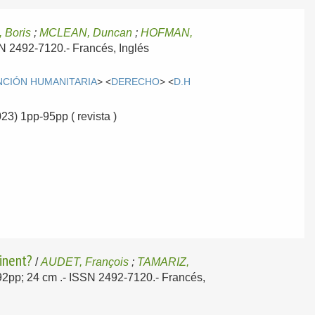
 Boris
;
MCLEAN, Duncan
;
HOFMAN,
SSN 2492-7120.-
Francés, Inglés
NCIÓN HUMANITARIA
> <
DERECHO
> <
D.H
023) 1pp-95pp ( revista )
inent?
/
AUDET, François
;
TAMARIZ,
; 92pp; 24 cm .- ISSN 2492-7120.-
Francés,