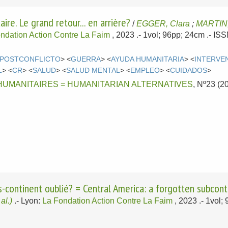
ire. Le grand retour... en arrière?
/
EGGER, Clara
;
MARTIN,
ndation Action Contre La Faim
, 2023
.- 1vol; 96pp; 24cm .- I
POSTCONFLICTO
> <
GUERRA
> <
AYUDA HUMANITARIA
> <
INTERVE
L
> <
CR
> <
SALUD
> <
SALUD MENTAL
> <
EMPLEO
> <
CUIDADOS
>
HUMANITAIRES = HUMANITARIAN ALTERNATIVES
, Nº23 (2
-continent oublié? = Central America: a forgotten subcont
 al.)
.-
Lyon:
La Fondation Action Contre La Faim
, 2023
.- 1vol