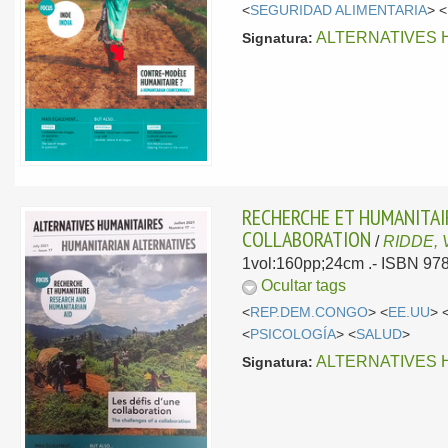
<
SEGURIDAD ALIMENTARIA
> <
ALTERNATIVES 
Signatura:
RECHERCHE ET HUMANITAIR
COLLABORATION
/
RIDDE, V
1vol:160pp;24cm .- ISBN 97
Ocultar tags
<
REP.DEM.CONGO
> <
EE.UU
> 
<
PSICOLOGÍA
> <
SALUD
>
ALTERNATIVES 
Signatura: