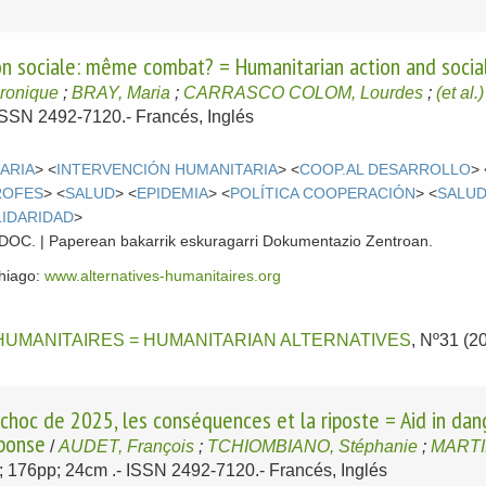
ion sociale: même combat? = Humanitarian action and socia
ronique
;
BRAY, Maria
;
CARRASCO COLOM, Lourdes
;
(et al.)
- ISSN 2492-7120.-
Francés, Inglés
ARIA
> <
INTERVENCIÓN HUMANITARIA
> <
COOP.AL DESARROLLO
> 
ROFES
> <
SALUD
> <
EPIDEMIA
> <
POLÍTICA COOPERACIÓN
> <
SALUD
IDARIDAD
>
 CDOC. | Paperean bakarrik eskuragarri Dokumentazio Zentroan.
ehiago:
www.alternatives-humanitaires.org
HUMANITAIRES = HUMANITARIAN ALTERNATIVES
, Nº31 (2
e choc de 2025, les conséquences et la riposte = Aid in dan
ponse
/
AUDET, François
;
TCHIOMBIANO, Stéphanie
;
MARTIN
ol; 176pp; 24cm .- ISSN 2492-7120.-
Francés, Inglés