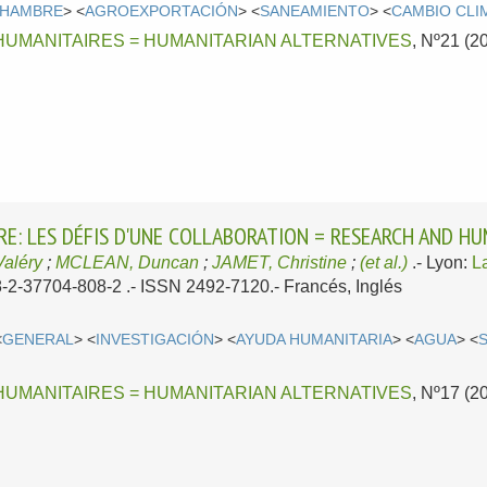
HAMBRE
> <
AGROEXPORTACIÓN
> <
SANEAMIENTO
> <
CAMBIO CLI
HUMANITAIRES = HUMANITARIAN ALTERNATIVES
, Nº21 (2
E: LES DÉFIS D'UNE COLLABORATION = RESEARCH AND HU
aléry
;
MCLEAN, Duncan
;
JAMET, Christine
;
(et al.)
.-
Lyon:
L
8-2-37704-808-2 .- ISSN 2492-7120.-
Francés, Inglés
<
GENERAL
> <
INVESTIGACIÓN
> <
AYUDA HUMANITARIA
> <
AGUA
> <
HUMANITAIRES = HUMANITARIAN ALTERNATIVES
, Nº17 (2