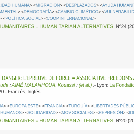
IDAD HUMANA
> <
MIGRACIÓN
> <
DESPLAZADOS
> <
AYUDA HUMANI
AMENTAL
> <
DEMOGRAFÍA
> <
CAMBIO CLIMÁTICO
> <
VULNERABILI
> <
POLÍTICA SOCIAL
> <
COOP.INTERNACIONAL
>
HUMANITAIRES = HUMANITARIAN ALTERNATIVES
, Nº24 (2
N DANGER: L'EPREUVE DE FORCE = ASSOCIATIVE FREEDOMS 
Aude
;
AIMÉ MALANHOUA, Kouassi
;
(et al.)
.-
Lyon:
La Fondati
20.-
Francés, Inglés
IA
> <
EUROPA ESTE
> <
FRANCIA
> <
TURQUÍA
> <
LIBERTADES PÚBLI
 HUMANOS
> <
SOLIDARIDAD
> <
MOV.SOCIALES
> <
REPRESIÓN
> <
ID
HUMANITAIRES = HUMANITARIAN ALTERNATIVES
, Nº20 (2