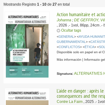
Mostrando Registro
1 - 10
de
27
en total
Action humanitaire et act
Johanna
;
DE GEFFROY, Vé
, 2026
.- 1vol, 86pp, 24cm .
Ocultar tags
<
GENERAL
> <
AYUDA HUMANIT
GUBERNAMENTAL
> <
CATÁST
<
CONFLICTOS
> <
ÉTICA
> <
SOL
Disponible solo en papel en el
Más información | Informazio g
ALTERNATIVES 
Signatura:
L’aide en danger : après l
consequences and the res
Contre La Faim
, 2025
.- 1v