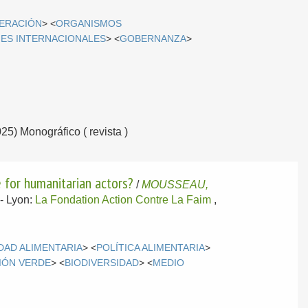
PERACIÓN
> <
ORGANISMOS
ES INTERNACIONALES
> <
GOBERNANZA
>
025) Monográfico ( revista )
e for humanitarian actors?
/
MOUSSEAU,
.-
Lyon:
La Fondation Action Contre La Faim
,
DAD ALIMENTARIA
> <
POLÍTICA ALIMENTARIA
>
IÓN VERDE
> <
BIODIVERSIDAD
> <
MEDIO