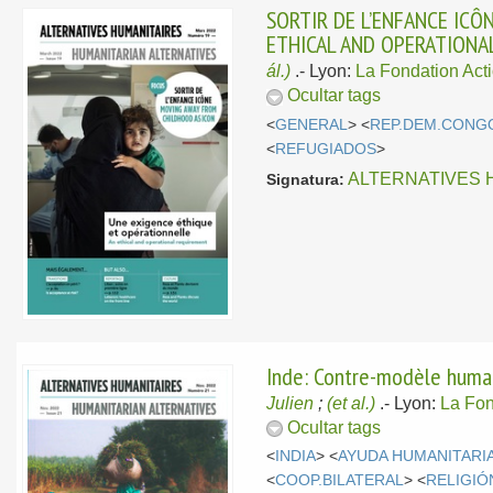
SORTIR DE L’ENFANCE ICÔ
ETHICAL AND OPERATION
ál.)
.-
Lyon:
La Fondation Act
Ocultar tags
<
GENERAL
> <
REP.DEM.CONG
<
REFUGIADOS
>
ALTERNATIVES 
Signatura:
Inde: Contre-modèle human
Julien
;
(et al.)
.-
Lyon:
La Fon
Ocultar tags
<
INDIA
> <
AYUDA HUMANITARI
<
COOP.BILATERAL
> <
RELIGIÓ