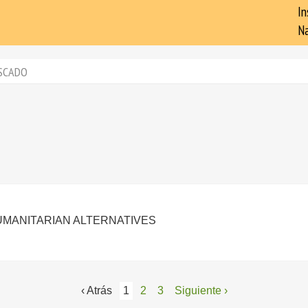
In
Na
SCADO
 HUMANITARIAN ALTERNATIVES
‹ Atrás
1
2
3
Siguiente ›