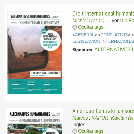
Droit international humanita
Michiel
;
(et al.)
.-
Lyon:
La Fo
Ocultar tags
<
GENERAL
> <
CONFLICTOS
> <
LEGISLACIÓN INTERNACIONA
ALTERNATIVES 
Signatura:
Amérique Centrale: un sous
Marcos
;
KAPUR, Kavita
;
(et
Inglés
Ocultar tags