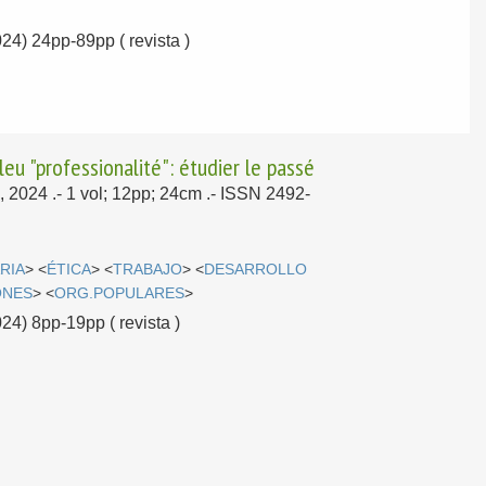
024) 24pp-89pp ( revista )
leu "professionalité": étudier le passé
, 2024
.- 1 vol; 12pp; 24cm .- ISSN 2492-
RIA
> <
ÉTICA
> <
TRABAJO
> <
DESARROLLO
ONES
> <
ORG.POPULARES
>
024) 8pp-19pp ( revista )