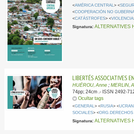
<
AMÉRICA CENTRAL
> <
SEGUR
<
COOPERACIÓN NO GUBERN
<
CATÁSTROFES
> <
VIOLENCIA
ALTERNATIVES 
Signatura:
LIBERTÉS ASSOCIATIVES E
HUÉROU, Anne
;
MERLIN, 
74pp; 24cm .- ISSN 2492-71
Ocultar tags
<
GENERAL
> <
RUSIA
> <
UCRAN
SOCIALES
> <
ORG.DERECHOS
ALTERNATIVES 
Signatura: