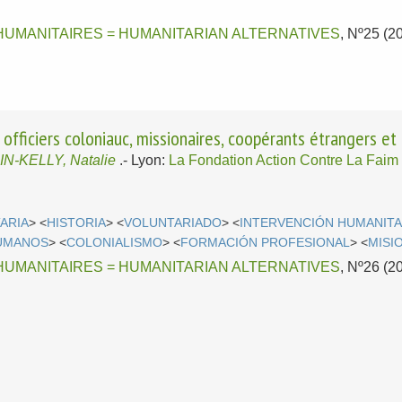
HUMANITAIRES = HUMANITARIAN ALTERNATIVES
, Nº25 (2
 officiers coloniauc, missionaires, coopérants étrangers et 
IN-KELLY, Natalie
.-
Lyon:
La Fondation Action Contre La Faim
ARIA
> <
HISTORIA
> <
VOLUNTARIADO
> <
INTERVENCIÓN HUMANITA
UMANOS
> <
COLONIALISMO
> <
FORMACIÓN PROFESIONAL
> <
MISI
HUMANITAIRES = HUMANITARIAN ALTERNATIVES
, Nº26 (2