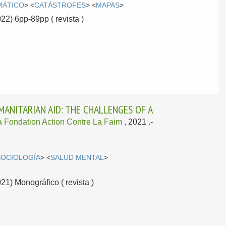
MÁTICO
> <
CATÁSTROFES
> <
MAPAS
>
022) 6pp-89pp ( revista )
MANITARIAN AID: THE CHALLENGES OF A
a Fondation Action Contre La Faim
, 2021
.-
SOCIOLOGÍA
> <
SALUD MENTAL
>
021) Monográfico ( revista )