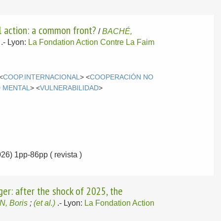
l action: a common front?
/
BACHÉ,
.-
Lyon:
La Fondation Action Contre La Faim
<
COOP.INTERNACIONAL
> <
COOPERACIÓN NO
 MENTAL
> <
VULNERABILIDAD
>
026) 1pp-86pp ( revista )
ger: after the shock of 2025, the
, Boris
;
(et al.)
.-
Lyon:
La Fondation Action