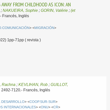
G AWAY FROM CHILDHOOD AS ICON: AN
;
NAKUEIRA, Sophie
;
GORIN, Valérie
;
(et
.-
Francés, Inglés
D.COMUNICACIÓN
> <
MIGRACIÓN
>
022) 1pp-71pp ( revista )
 Rachna
;
KEVLIHAN, Rob
;
GUILLOT,
SN 2492-7120.-
Francés, Inglés
L DESARROLLO
> <
COOP.SUR-SUR
>
S INTERNACIONALES
> <
ONU
> <
CR
>