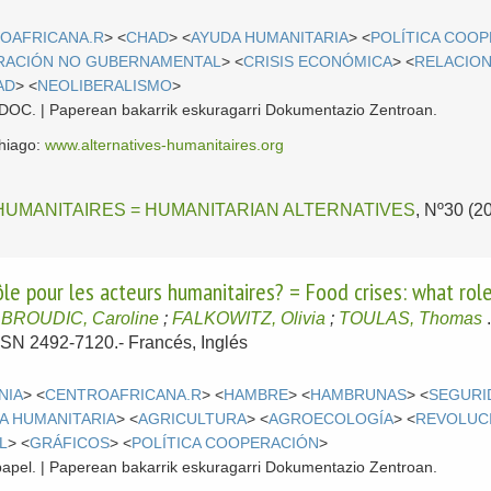
OAFRICANA.R
> <
CHAD
> <
AYUDA HUMANITARIA
> <
POLÍTICA COO
RACIÓN NO GUBERNAMENTAL
> <
CRISIS ECONÓMICA
> <
RELACION
AD
> <
NEOLIBERALISMO
>
 CDOC. | Paperean bakarrik eskuragarri Dokumentazio Zentroan.
ehiago:
www.alternatives-humanitaires.org
HUMANITAIRES = HUMANITARIAN ALTERNATIVES
, Nº30 (2
rôle pour les acteurs humanitaires? = Food crises: what rol
;
BROUDIC, Caroline
;
FALKOWITZ, Olivia
;
TOULAS, Thomas
 ISSN 2492-7120.-
Francés, Inglés
NIA
> <
CENTROAFRICANA.R
> <
HAMBRE
> <
HAMBRUNAS
> <
SEGURI
A HUMANITARIA
> <
AGRICULTURA
> <
AGROECOLOGÍA
> <
REVOLUC
L
> <
GRÁFICOS
> <
POLÍTICA COOPERACIÓN
>
papel. | Paperean bakarrik eskuragarri Dokumentazio Zentroan.