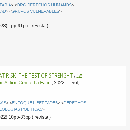
TARIA
> <
ORG.DERECHOS HUMANOS
>
DAD
> <
GRUPOS VULNERABLES
>
023) 1pp-91pp ( revista )
AT RISK: THE TEST OF STRENGHT
/
LE
on Action Contre La Faim
, 2022
.- 1vol;
CAS
> <
ENFOQUE LIBERTADES
> <
DERECHOS
EOLOGÍAS POLÍTICAS
>
022) 10pp-83pp ( revista )