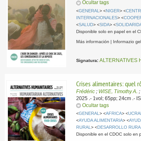
Ocultar tags
<
GENERAL
> <
NIGER
> <
CENTR
INTERNACIONALES
> <
COOPE
<
SALUD
> <
SIDA
> <
SOLIDARID
Disponible solo en papel en el
Más información | Informazio g
ALTERNATIVES 
Signatura:
Crises alimentaires: quel 
Frédéric
;
WISE, Timothy A.
2025
.- 1vol; 65pp; 24cm .-
Ocultar tags
<
GENERAL
> <
AFRICA
> <
UCRA
<
AYUDA ALIMENTARIA
> <
AYUD
RURAL
> <
DESARROLLO RURA
Disponible en el CDOC solo en 