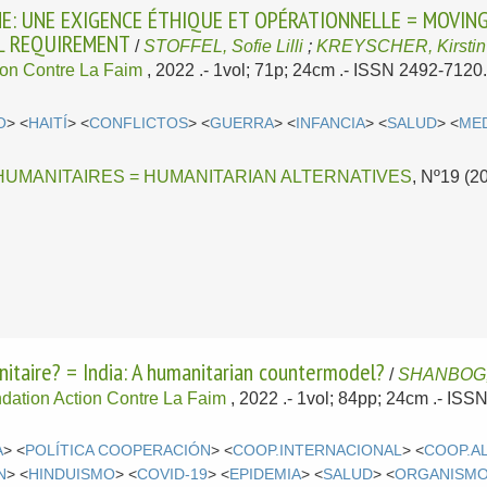
NE: UNE EXIGENCE ÉTHIQUE ET OPÉRATIONNELLE = MOVIN
AL REQUIREMENT
/
STOFFEL, Sofie Lilli
;
KREYSCHER, Kirstin
ion Contre La Faim
, 2022
.- 1vol; 71p; 24cm .- ISSN 2492-7120
O
> <
HAITÍ
> <
CONFLICTOS
> <
GUERRA
> <
INFANCIA
> <
SALUD
> <
ME
HUMANITAIRES = HUMANITARIAN ALTERNATIVES
, Nº19 (2
itaire? = India: A humanitarian countermodel?
/
SHANBOG,
dation Action Contre La Faim
, 2022
.- 1vol; 84pp; 24cm .- IS
A
> <
POLÍTICA COOPERACIÓN
> <
COOP.INTERNACIONAL
> <
COOP.A
N
> <
HINDUISMO
> <
COVID-19
> <
EPIDEMIA
> <
SALUD
> <
ORGANISMO