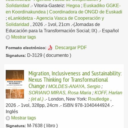
Solidaridad
.-
Vitoria-Gasteiz:
Hegoa
;
Euskadiko GGKE-
en Koordinakundea | Coordinadora de ONGD de Euskadi
;
eLankidetza - Agencia Vasca de Cooperación y
Solidaridad
, 2026
.- 1vol, 21cm .-(Jornadas de
Educación para la Transformación Social; IX) .-
Español
Mostrar tags
Descargar PDF
Formato electrónico:
D-3129 ( documento )
Signatura:
Migration, Inclusiveness and Sustainability:
Nexus Thinking for Transformational
Change
/
MOLDES-ANAYA, Sergio
;
SORIANO MIRAS, Rosa Maria
;
KOFF, Harlan
;
(et al.)
.-
London, New York:
Routledge
,
2026
.- 1vol, 328pp, 24cm .- ISBN 978-1040444924 .-
Inglés
Mostrar tags
M-7638 ( libro )
Signatura: