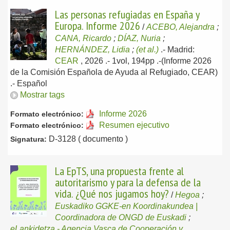
Las personas refugiadas en España y
Europa. Informe 2026
/
ACEBO, Alejandra
;
CANA, Ricardo
;
DÍAZ, Nuria
;
HERNÁNDEZ, Lidia
;
(et al.)
.-
Madrid:
CEAR
, 2026
.- 1vol, 194pp .-(Informe 2026
de la Comisión Española de Ayuda al Refugiado, CEAR)
.-
Español
Mostrar tags
Informe 2026
Formato electrónico:
Resumen ejecutivo
Formato electrónico:
D-3128 ( documento )
Signatura:
La EpTS, una propuesta frente al
autoritarismo y para la defensa de la
vida. ¿Qué nos jugamos hoy?
/
Hegoa
;
Euskadiko GGKE-en Koordinakundea |
Coordinadora de ONGD de Euskadi
;
eLankidetza - Agencia Vasca de Cooperación y