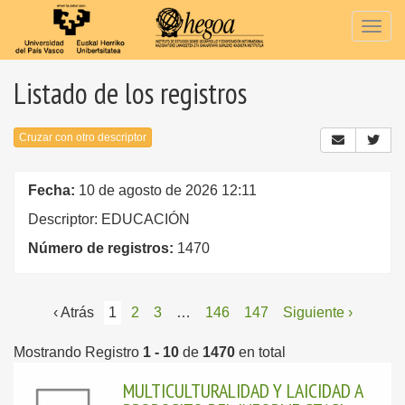
Togg
navig
Listado de los registros
Cruzar con otro descriptor
Fecha:
10 de agosto de 2026 12:11
Descriptor: EDUCACIÓN
Número de registros:
1470
‹ Atrás
1
2
3
…
146
147
Siguiente ›
Mostrando Registro
1 - 10
de
1470
en total
MULTICULTURALIDAD Y LAICIDAD A