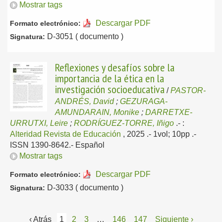
Mostrar tags
Descargar PDF
Formato electrónico:
D-3051 ( documento )
Signatura:
Reflexiones y desafíos sobre la
importancia de la ética en la
investigación socioeducativa
/
PASTOR-
ANDRÉS, David
;
GEZURAGA-
AMUNDARAIN, Monike
;
DARRETXE-
URRUTXI, Leire
;
RODRÍGUEZ-TORRE, Iñigo
.-
:
Alteridad Revista de Educación
, 2025
.- 1vol; 10pp .-
ISSN 1390-8642.-
Español
Mostrar tags
Descargar PDF
Formato electrónico:
D-3033 ( documento )
Signatura:
‹ Atrás
1
2
3
…
146
147
Siguiente ›