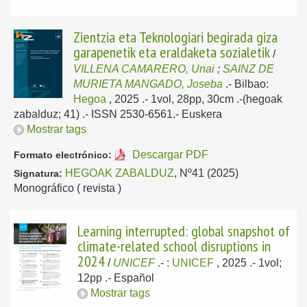
Zientzia eta Teknologiari begirada giza
garapenetik eta eraldaketa sozialetik
/
VILLENA CAMARERO, Unai
;
SAINZ DE
MURIETA MANGADO, Joseba
.-
Bilbao:
Hegoa
, 2025
.- 1vol, 28pp, 30cm .-(hegoak
zabalduz; 41) .- ISSN 2530-6561.-
Euskera
Mostrar tags
Descargar PDF
Formato electrónico:
HEGOAK ZABALDUZ
, Nº41 (2025)
Signatura:
Monográfico ( revista )
Learning interrupted: global snapshot of
climate-related school disruptions in
2024
/
UNICEF
.-
:
UNICEF
, 2025
.- 1vol;
12pp .-
Español
Mostrar tags