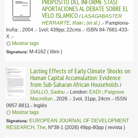
PROPOSITO DEL INFORME STASI:
APORTACIONES AL DEBATE SOBRE EL
VELO ISLAMICO
/
LASAGABASTER
HERRARTE, Iñaki
;
(et al.)
.-
Pamplona-
Iruña: , 2004
.- 1vol; 439pp; 22cms .- ISBN 84-7681-433-
X .-
Mostrar tags
M-4162 ( libro )
Signatura:
Lasting Effects of Early Climate Shocks on
Human Capital Accumulation: Evidence
from Sub-Saharan African Households
/
DIALLO, Sadou
.-
London:
EADI
;
Palgrave
Macmillan
, 2026
.- 1vol, 31pp, 24cm .- ISSN
0957-8811.-
Inglés
Mostrar tags
EUROPEAN JOURNAL OF DEVELOPMENT
Signatura:
RESEARCH, The
, Nº38-1 (2026) 49pp-80pp ( revista )