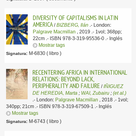
DIVERSITY OF CAPITALISMS IN LATIN
AMERICA
/
BIZBERG, Ilán
.-
London:
Palgrave Macmillan
, 2019
.- 1vol; 368pp;
22cm .- ISBN 978-3-319-95536-0 .-
Inglés
Mostrar tags
M-6830 ( libro )
Signatura:
RECENTERING AFRICA IN INTERNATIONAL
RELATIONS: BEYOND LACK,
PERIPHERALITY AND FAILURE
/
IÑIGUEZ
DE HEREDIA, Marta
;
WAI, Zubairu
;
(et al.)
.-
London:
Palgrave Macmillan
, 2018
.- 1vol;
340pp; 21cm .- ISBN 978-3-319-67509-1 .-
Inglés
Mostrar tags
M-6743 ( libro )
Signatura: