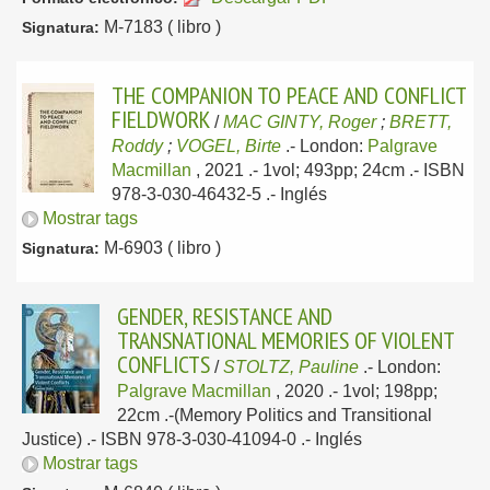
M-7183 ( libro )
Signatura:
THE COMPANION TO PEACE AND CONFLICT
FIELDWORK
/
MAC GINTY, Roger
;
BRETT,
Roddy
;
VOGEL, Birte
.-
London:
Palgrave
Macmillan
, 2021
.- 1vol; 493pp; 24cm .- ISBN
978-3-030-46432-5 .-
Inglés
Mostrar tags
M-6903 ( libro )
Signatura:
GENDER, RESISTANCE AND
TRANSNATIONAL MEMORIES OF VIOLENT
CONFLICTS
/
STOLTZ, Pauline
.-
London:
Palgrave Macmillan
, 2020
.- 1vol; 198pp;
22cm .-(Memory Politics and Transitional
Justice) .- ISBN 978-3-030-41094-0 .-
Inglés
Mostrar tags