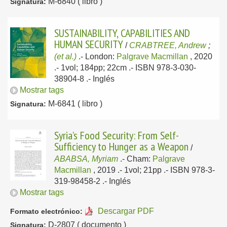
M-6840 ( libro )
Signatura:
SUSTAINABILITY, CAPABILITIES AND
HUMAN SECURITY
/
CRABTREE, Andrew
;
(et al.)
.-
London:
Palgrave Macmillan
, 2020
.- 1vol; 184pp; 22cm .- ISBN 978-3-030-
38904-8 .-
Inglés
Mostrar tags
M-6841 ( libro )
Signatura:
Syria’s Food Security: From Self-
Sufficiency to Hunger as a Weapon
/
ABABSA, Myriam
.-
Cham:
Palgrave
Macmillan
, 2019
.- 1vol; 21pp .- ISBN 978-3-
319-98458-2 .-
Inglés
Mostrar tags
Descargar PDF
Formato electrónico:
D-2807 ( documento )
Signatura: