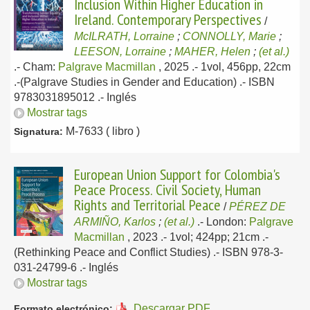
Inclusion Within Higher Education in
Ireland. Contemporary Perspectives
/
McILRATH, Lorraine
;
CONNOLLY, Marie
;
LEESON, Lorraine
;
MAHER, Helen
;
(et al.)
.-
Cham:
Palgrave Macmillan
, 2025
.- 1vol, 456pp, 22cm
.-(Palgrave Studies in Gender and Education) .- ISBN
9783031895012 .-
Inglés
Mostrar tags
M-7633 ( libro )
Signatura:
European Union Support for Colombia's
Peace Process. Civil Society, Human
Rights and Territorial Peace
/
PÉREZ DE
ARMIÑO, Karlos
;
(et al.)
.-
London:
Palgrave
Macmillan
, 2023
.- 1vol; 424pp; 21cm .-
(Rethinking Peace and Conflict Studies) .- ISBN 978-3-
031-24799-6 .-
Inglés
Mostrar tags
Descargar PDF
Formato electrónico: