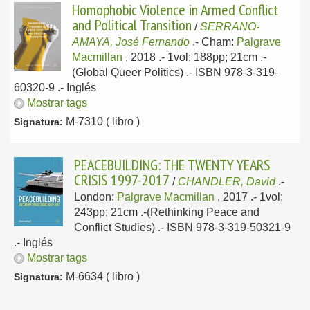
Homophobic Violence in Armed Conflict
and Political Transition
/
SERRANO-
AMAYA, José Fernando
.-
Cham:
Palgrave
Macmillan
, 2018
.- 1vol; 188pp; 21cm .-
(Global Queer Politics) .- ISBN 978-3-319-
60320-9 .-
Inglés
Mostrar tags
M-7310 ( libro )
Signatura:
PEACEBUILDING: THE TWENTY YEARS
CRISIS 1997-2017
/
CHANDLER, David
.-
London:
Palgrave Macmillan
, 2017
.- 1vol;
243pp; 21cm .-(Rethinking Peace and
Conflict Studies) .- ISBN 978-3-319-50321-9
.-
Inglés
Mostrar tags
M-6634 ( libro )
Signatura: