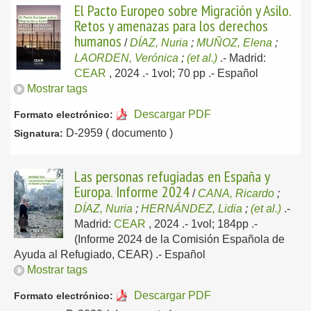
El Pacto Europeo sobre Migración y Asilo.
Retos y amenazas para los derechos
humanos
/
DÍAZ, Nuria
;
MUÑOZ, Elena
;
LAORDEN, Verónica
;
(et al.)
.-
Madrid:
CEAR
, 2024
.- 1vol; 70 pp .-
Español
Mostrar tags
Descargar PDF
Formato electrónico:
D-2959 ( documento )
Signatura:
Las personas refugiadas en España y
Europa. Informe 2024
/
CANA, Ricardo
;
DÍAZ, Nuria
;
HERNÁNDEZ, Lidia
;
(et al.)
.-
Madrid:
CEAR
, 2024
.- 1vol; 184pp .-
(Informe 2024 de la Comisión Española de
Ayuda al Refugiado, CEAR) .-
Español
Mostrar tags
Descargar PDF
Formato electrónico: