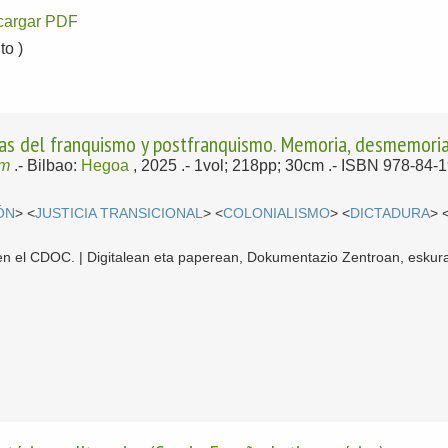
cargar PDF
o )
imas del franquismo y postfranquismo. Memoria, desmemoria
am
.-
Bilbao:
Hegoa
, 2025
.- 1vol; 218pp; 30cm .- ISBN 978-84-
ÓN
> <
JUSTICIA TRANSICIONAL
> <
COLONIALISMO
> <
DICTADURA
> 
l en el CDOC. | Digitalean eta paperean, Dokumentazio Zentroan, eskura