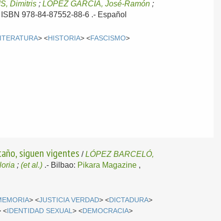
S, Dimitris
;
LÓPEZ GARCÍA, José-Ramón
;
 .- ISBN 978-84-87552-88-6 .-
Español
ITERATURA
> <
HISTORIA
> <
FASCISMO
>
taño, siguen vigentes
/
LÓPEZ BARCELÓ,
oria
;
(et al.)
.-
Bilbao:
Pikara Magazine
,
MEMORIA
> <
JUSTICIA VERDAD
> <
DICTADURA
>
> <
IDENTIDAD SEXUAL
> <
DEMOCRACIA
>