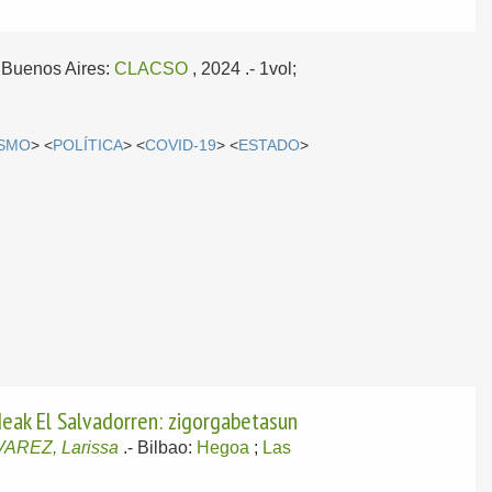
-
Buenos Aires:
CLACSO
, 2024
.- 1vol;
ISMO
> <
POLÍTICA
> <
COVID-19
> <
ESTADO
>
deak El Salvadorren: zigorgabetasun
AREZ, Larissa
.-
Bilbao:
Hegoa
;
Las