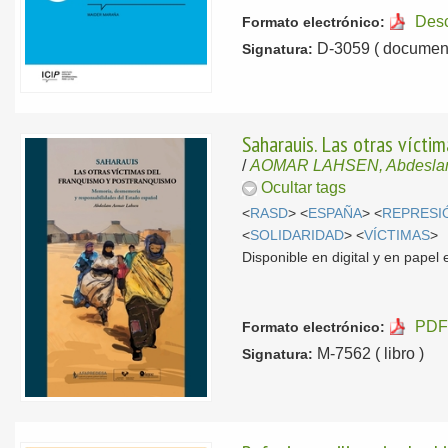
Des
Formato electrónico:
D-3059 ( document
Signatura:
Saharauis. Las otras víct
/
AOMAR LAHSEN, Abdesl
Ocultar tags
<
RASD
> <
ESPAÑA
> <
REPRESI
<
SOLIDARIDAD
> <
VÍCTIMAS
>
Disponible en digital y en pape
PDF
Formato electrónico:
M-7562 ( libro )
Signatura: