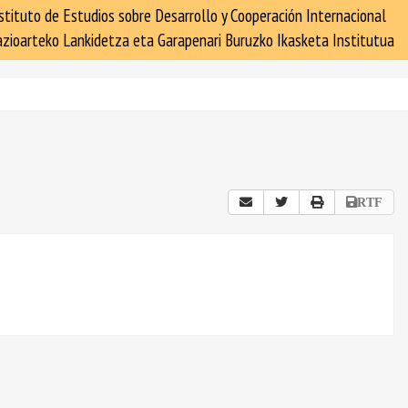
stituto de Estudios sobre Desarrollo y Cooperación Internacional
zioarteko Lankidetza eta Garapenari Buruzko Ikasketa Institutua
RTF