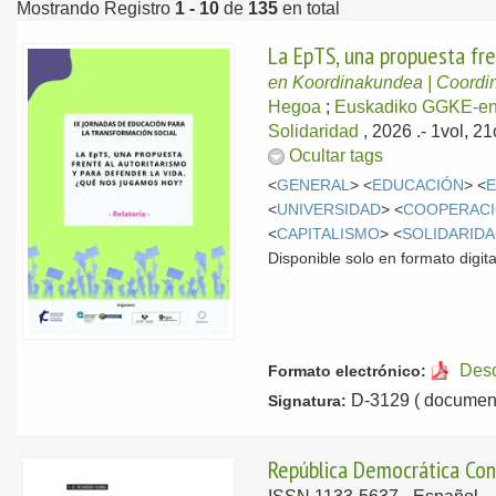
Mostrando Registro
1 - 10
de
135
en total
La EpTS, una propuesta fre
en Koordinakundea | Coord
Hegoa
;
Euskadiko GGKE-en
Solidaridad
, 2026
.- 1vol, 2
Ocultar tags
<
GENERAL
> <
EDUCACIÓN
> <
<
UNIVERSIDAD
> <
COOPERACI
<
CAPITALISMO
> <
SOLIDARID
Disponible solo en formato digita
Des
Formato electrónico:
D-3129 ( document
Signatura:
República Democrática Con