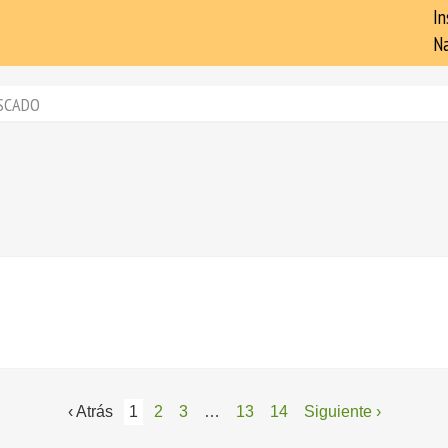
In
Na
SCADO
‹ Atrás
1
2
3
…
13
14
Siguiente ›