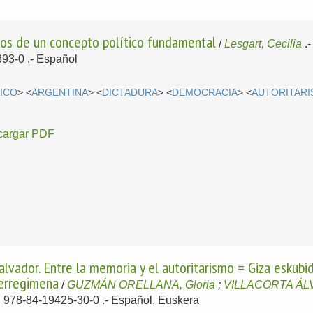
usos de un concepto político fundamental
/
Lesgart, Cecilia
.
93-0 .-
Español
ICO
> <
ARGENTINA
> <
DICTADURA
> <
DEMOCRACIA
> <
AUTORITAR
cargar PDF
vador. Entre la memoria y el autoritarismo = Giza eskubi
 erregimena
/
GUZMÁN ORELLANA, Gloria
;
VILLACORTA ÁLV
N 978-84-19425-30-0 .-
Español, Euskera