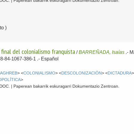
 CDOC. | Paperean bakarrik eskuragarri Dokumentazio Zentroan.
o )
final del colonialismo franquista
/
BARREÑADA, Isaías
.-
M
78-84-1067-386-1 .-
Español
MAGHREB
> <
COLONIALISMO
> <
DESCOLONIZACIÓN
> <
DICTADURA
>
OPOLÍTICA
>
 CDOC. | Paperean bakarrik eskuragarri Dokumentazio Zentroan.