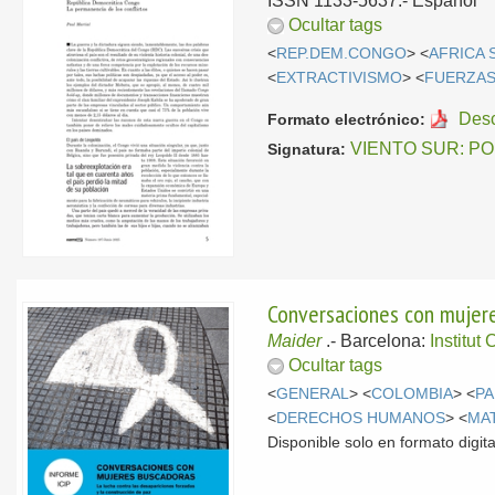
ISSN 1133-5637.-
Español
Ocultar tags
<
REP.DEM.CONGO
> <
AFRICA 
<
EXTRACTIVISMO
> <
FUERZAS
Des
Formato electrónico:
VIENTO SUR: P
Signatura:
Conversaciones con mujeres
Maider
.-
Barcelona:
Institut
Ocultar tags
<
GENERAL
> <
COLOMBIA
> <
PA
<
DERECHOS HUMANOS
> <
MA
Disponible solo en formato digita