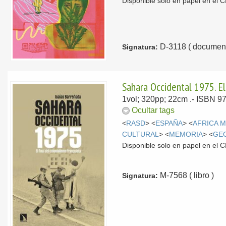
Disponible solo en papel en el
D-3118 ( document
Signatura:
Sahara Occidental 1975. El 
1vol; 320pp; 22cm .- ISBN 9
Ocultar tags
<
RASD
> <
ESPAÑA
> <
AFRICA 
CULTURAL
> <
MEMORIA
> <
GE
Disponible solo en papel en el
M-7568 ( libro )
Signatura: