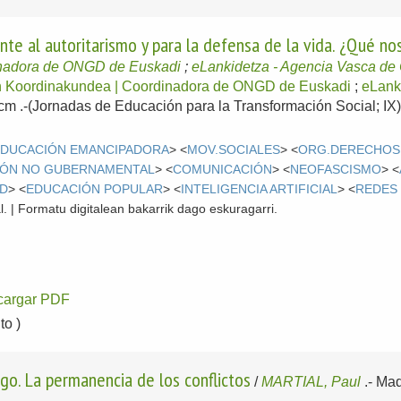
nte al autoritarismo y para la defensa de la vida. ¿Qué n
inadora de ONGD de Euskadi
;
eLankidetza - Agencia Vasca de 
 Koordinakundea | Coordinadora de ONGD de Euskadi
;
eLank
1cm .-(Jornadas de Educación para la Transformación Social; IX)
EDUCACIÓN EMANCIPADORA
> <
MOV.SOCIALES
> <
ORG.DERECHOS
ÓN NO GUBERNAMENTAL
> <
COMUNICACIÓN
> <
NEOFASCISMO
> <
AD
> <
EDUCACIÓN POPULAR
> <
INTELIGENCIA ARTIFICIAL
> <
REDES
l. | Formatu digitalean bakarrik dago eskuragarri.
cargar PDF
o )
go. La permanencia de los conflictos
/
MARTIAL, Paul
.-
Mad