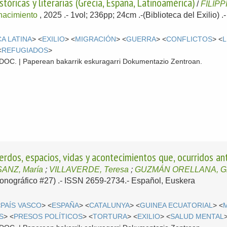
stóricas y literarias (Grecia, España, Latinoamérica)
/
FILIPPÍ
enacimiento
, 2025
.- 1vol; 236pp; 24cm .-(Biblioteca del Exilio)
A LATINA
> <
EXILIO
> <
MIGRACIÓN
> <
GUERRA
> <
CONFLICTOS
> <
L
<
REFUGIADOS
>
 CDOC. | Paperean bakarrik eskuragarri Dokumentazio Zentroan.
erdos, espacios, vidas y acontecimientos que, ocurridos an
SANZ, María
;
VILLAVERDE, Teresa
;
GUZMÁN ORELLANA, Gl
(Monográfico #27) .- ISSN 2659-2734.-
Español, Euskera
<
PAÍS VASCO
> <
ESPAÑA
> <
CATALUNYA
> <
GUINEA ECUATORIAL
> <
S
> <
PRESOS POLÍTICOS
> <
TORTURA
> <
EXILIO
> <
SALUD MENTAL