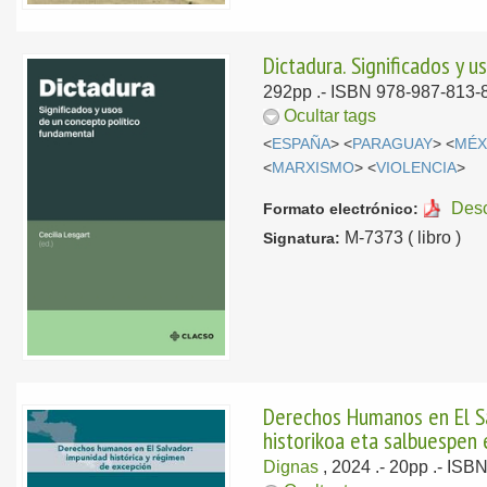
Dictadura. Significados y 
292pp .- ISBN 978-987-813-8
Ocultar tags
<
ESPAÑA
> <
PARAGUAY
> <
MÉX
<
MARXISMO
> <
VIOLENCIA
>
Des
Formato electrónico:
M-7373 ( libro )
Signatura:
Derechos Humanos en El Sal
historikoa eta salbuespen
Dignas
, 2024
.- 20pp .- ISB