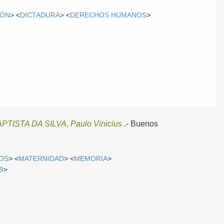
IÓN
> <
DICTADURA
> <
DERECHOS HUMANOS
>
PTISTA DA SILVA, Paulo Vinicius
.-
Buenos
OS
> <
MATERNIDAD
> <
MEMORIA
>
9
>