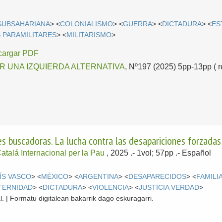
SUBSAHARIANA
> <
COLONIALISMO
> <
GUERRA
> <
DICTADURA
> <
ES
 PARAMILITARES
> <
MILITARISMO
>
cargar PDF
OR UNA IZQUIERDA ALTERNATIVA
, Nº197 (2025) 5pp-13pp ( re
 buscadoras. La lucha contra las desapariciones forzadas 
 Catalá Internacional per la Pau
, 2025
.- 1vol; 57pp .-
Español
ÍS VASCO
> <
MÉXICO
> <
ARGENTINA
> <
DESAPARECIDOS
> <
FAMILI
TERNIDAD
> <
DICTADURA
> <
VIOLENCIA
> <
JUSTICIA VERDAD
>
l. | Formatu digitalean bakarrik dago eskuragarri.