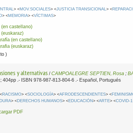
ENTRAL
> <
MOV.SOCIALES
> <
JUSTICIA TRANSICIONAL
> <
REPARAC
O
> <
MEMORIA
> <
VÍCTIMAS
>
(en castellano)
(euskaraz)
grafía (en castellano)
grafia (euskaraz)
o )
nsiones y alternativas
/
CAMPOALEGRE SEPTIEN, Rosa
;
BA
ol; 404pp .- ISBN 978-987-813-804-6 .-
Español, Portugués
 <
RACISMO
> <
SOCIOLOGÍA
> <
AFRODESCENDIENTES
> <
FEMINISM
ADURA
> <
DERECHOS HUMANOS
> <
EDUCACIÓN
> <
ARTE
> <
COVID-1
cargar PDF