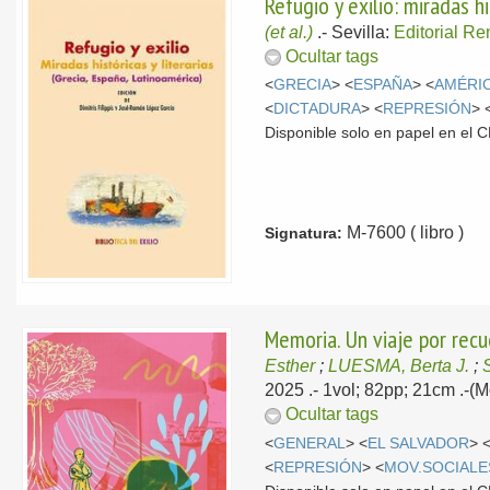
Refugio y exilio: miradas hi
(et al.)
.-
Sevilla:
Editorial R
Ocultar tags
<
GRECIA
> <
ESPAÑA
> <
AMÉRIC
<
DICTADURA
> <
REPRESIÓN
> 
Disponible solo en papel en el
M-7600 ( libro )
Signatura:
Memoria. Un viaje por recu
Esther
;
LUESMA, Berta J.
;
2025
.- 1vol; 82pp; 21cm .-
Ocultar tags
<
GENERAL
> <
EL SALVADOR
> 
<
REPRESIÓN
> <
MOV.SOCIALE