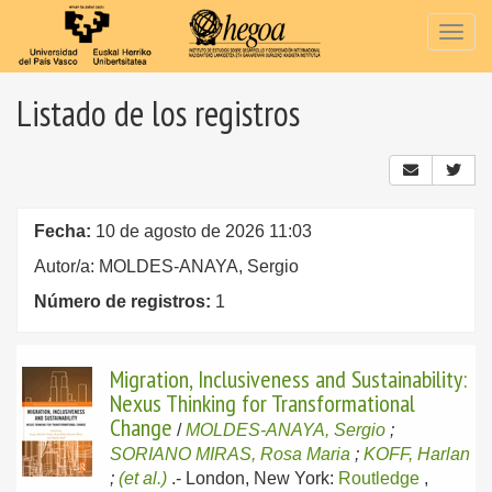
Togg
navig
Listado de los registros
Fecha:
10 de agosto de 2026 11:03
Autor/a: MOLDES-ANAYA, Sergio
Número de registros:
1
Migration, Inclusiveness and Sustainability:
Nexus Thinking for Transformational
Change
/
MOLDES-ANAYA, Sergio
;
SORIANO MIRAS, Rosa Maria
;
KOFF, Harlan
;
(et al.)
.-
London, New York:
Routledge
,