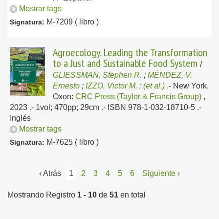
Mostrar tags
M-7209 ( libro )
Signatura:
Agroecology. Leading the Transformation
to a Just and Sustainable Food System
/
GLIESSMAN, Stephen R.
;
MÉNDEZ, V.
Ernesto
;
IZZO, Victor M.
;
(et al.)
.-
New York,
Oxon:
CRC Press (Taylor & Francis Group)
,
2023
.- 1vol; 470pp; 29cm .- ISBN 978-1-032-18710-5 .-
Inglés
Mostrar tags
M-7625 ( libro )
Signatura:
‹ Atrás
1
2
3
4
5
6
Siguiente ›
Mostrando Registro
1 - 10
de
51
en total