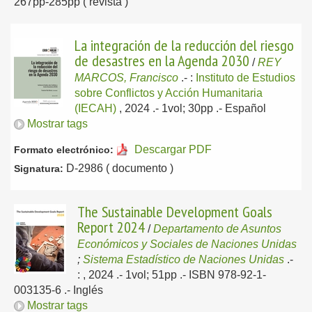
267pp-285pp ( revista )
La integración de la reducción del riesgo
de desastres en la Agenda 2030
/
REY
MARCOS, Francisco
.-
:
Instituto de Estudios
sobre Conflictos y Acción Humanitaria
(IECAH)
, 2024
.- 1vol; 30pp .-
Español
Mostrar tags
Descargar PDF
Formato electrónico:
D-2986 ( documento )
Signatura:
The Sustainable Development Goals
Report 2024
/
Departamento de Asuntos
Económicos y Sociales de Naciones Unidas
;
Sistema Estadístico de Naciones Unidas
.-
: , 2024
.- 1vol; 51pp .- ISBN 978-92-1-
003135-6 .-
Inglés
Mostrar tags