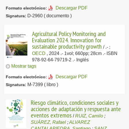
Descargar PDF
Formato electrónico:
D-2960 ( documento )
Signatura:
Agricultural Policy Monitoring and
Evaluation 2024. Innovation for
sustainable productivity growth
/
.-
:
OECD
, 2024
.- 1vol; 660pp; 28cm .- ISBN
978-92-64-79719-2 .-
Inglés
Mostrar tags
Descargar PDF
Formato electrónico:
M-7399 ( libro )
Signatura:
Riesgo climático, condiciones sociales y
acciones de adaptación y respuesta ante
eventos extremos
/
RUIZ, Camilo
;
SUÁREZ, Rafael
;
ALVAREZ
CANTALAPIEDRA, Santiago
;
SANZ