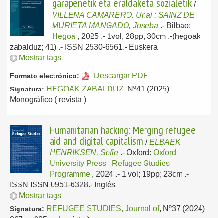
garapenetik eta eraldaketa sozialetik
/
VILLENA CAMARERO, Unai
;
SAINZ DE
MURIETA MANGADO, Joseba
.-
Bilbao:
Hegoa
, 2025
.- 1vol, 28pp, 30cm .-(hegoak
zabalduz; 41) .- ISSN 2530-6561.-
Euskera
Mostrar tags
Descargar PDF
Formato electrónico:
HEGOAK ZABALDUZ
, Nº41 (2025)
Signatura:
Monográfico ( revista )
Humanitarian hacking: Merging refugee
aid and digital capitalism
/
ELBAEK
HENRIKSEN, Sofie
.-
Oxford:
Oxford
University Press
;
Refugee Studies
Programme
, 2024
.- 1 vol; 19pp; 23cm .-
ISSN ISSN 0951-6328.-
Inglés
Mostrar tags
REFUGEE STUDIES, Journal of
, Nº37 (2024)
Signatura: