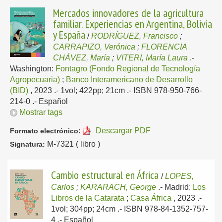
Mercados innovadores de la agricultura
familiar. Experiencias en Argentina, Bolivia
y España
/
RODRÍGUEZ, Francisco
;
CARRAPIZO, Verónica
;
FLORENCIA
CHÁVEZ, María
;
VITERI, María Laura
.-
Washington:
Fontagro (Fondo Regional de Tecnología
Agropecuaria)
;
Banco Interamericano de Desarrollo
(BID)
, 2023
.- 1vol; 422pp; 21cm .- ISBN 978-950-766-
214-0 .-
Español
Mostrar tags
Descargar PDF
Formato electrónico:
M-7321 ( libro )
Signatura:
Cambio estructural en África
/
LOPES,
Carlos
;
KARARACH, George
.-
Madrid:
Los
Libros de la Catarata
;
Casa África
, 2023
.-
1vol; 304pp; 24cm .- ISBN 978-84-1352-757-
4 .-
Español