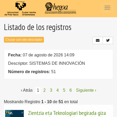
Togg
navig
Listado de los registros
Cruzar con otro descriptor
Fecha:
07 de agosto de 2026 14:09
Descriptor: SISTEMAS DE INNOVACIÓN
Número de registros:
51
‹ Atrás
1
2
3
4
5
6
Siguiente ›
Mostrando Registro
1 - 10
de
51
en total
Zientzia eta Teknologiari begirada giza