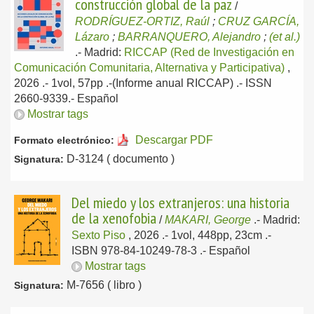
construcción global de la paz
/
RODRÍGUEZ-ORTIZ, Raúl
;
CRUZ GARCÍA,
Lázaro
;
BARRANQUERO, Alejandro
;
(et al.)
.-
Madrid:
RICCAP (Red de Investigación en
Comunicación Comunitaria, Alternativa y Participativa)
,
2026
.- 1vol, 57pp .-(Informe anual RICCAP) .- ISSN
2660-9339.-
Español
Mostrar tags
Descargar PDF
Formato electrónico:
D-3124 ( documento )
Signatura:
Del miedo y los extranjeros: una historia
de la xenofobia
/
MAKARI, George
.-
Madrid:
Sexto Piso
, 2026
.- 1vol, 448pp, 23cm .-
ISBN 978-84-10249-78-3 .-
Español
Mostrar tags
M-7656 ( libro )
Signatura: