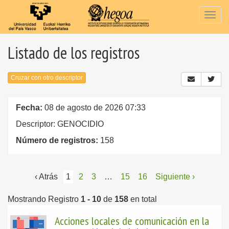
Togg
navig
Listado de los registros
Cruzar con otro descriptor
Fecha:
08 de agosto de 2026 07:33
Descriptor: GENOCIDIO
Número de registros:
158
‹ Atrás
1
2
3
…
15
16
Siguiente ›
Mostrando Registro
1 - 10
de
158
en total
Acciones locales de comunicación en la