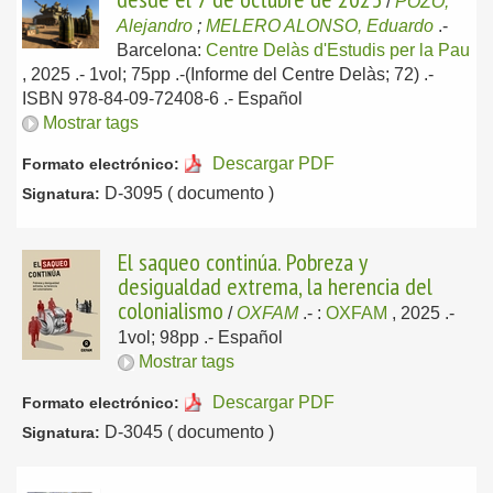
/
POZO,
Alejandro
;
MELERO ALONSO, Eduardo
.-
Barcelona:
Centre Delàs d'Estudis per la Pau
, 2025
.- 1vol; 75pp .-(Informe del Centre Delàs; 72) .-
ISBN 978-84-09-72408-6 .-
Español
Mostrar tags
Descargar PDF
Formato electrónico:
D-3095 ( documento )
Signatura:
El saqueo continúa. Pobreza y
desigualdad extrema, la herencia del
colonialismo
/
OXFAM
.-
:
OXFAM
, 2025
.-
1vol; 98pp .-
Español
Mostrar tags
Descargar PDF
Formato electrónico:
D-3045 ( documento )
Signatura: