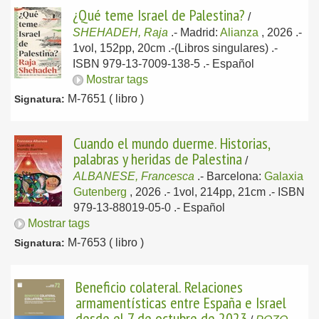
¿Qué teme Israel de Palestina?
/
SHEHADEH, Raja
.-
Madrid:
Alianza
, 2026
.-
1vol, 152pp, 20cm .-(Libros singulares) .-
ISBN 979-13-7009-138-5 .-
Español
Mostrar tags
M-7651 ( libro )
Signatura:
Cuando el mundo duerme. Historias,
palabras y heridas de Palestina
/
ALBANESE, Francesca
.-
Barcelona:
Galaxia
Gutenberg
, 2026
.- 1vol, 214pp, 21cm .- ISBN
979-13-88019-05-0 .-
Español
Mostrar tags
M-7653 ( libro )
Signatura:
Beneficio colateral. Relaciones
armamentísticas entre España e Israel
desde el 7 de octubre de 2023