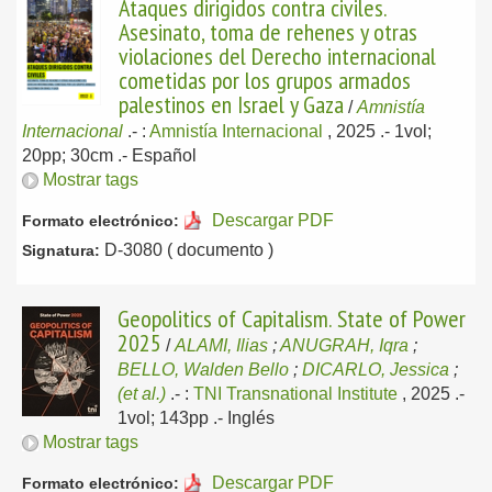
Ataques dirigidos contra civiles.
Asesinato, toma de rehenes y otras
violaciones del Derecho internacional
cometidas por los grupos armados
palestinos en Israel y Gaza
/
Amnistía
Internacional
.-
:
Amnistía Internacional
, 2025
.- 1vol;
20pp; 30cm .-
Español
Mostrar tags
Descargar PDF
Formato electrónico:
D-3080 ( documento )
Signatura:
Geopolitics of Capitalism. State of Power
2025
/
ALAMI, Ilias
;
ANUGRAH, Iqra
;
BELLO, Walden Bello
;
DICARLO, Jessica
;
(et al.)
.-
:
TNI Transnational Institute
, 2025
.-
1vol; 143pp .-
Inglés
Mostrar tags
Descargar PDF
Formato electrónico: