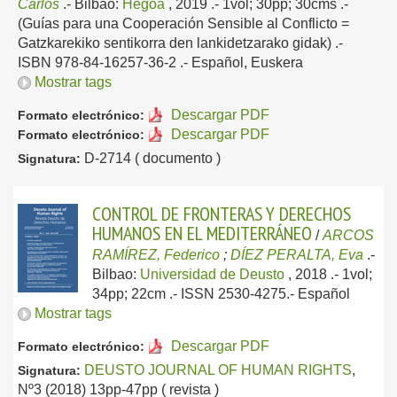
Carlos
.-
Bilbao:
Hegoa
, 2019
.- 1vol; 30pp; 30cms .-
(Guías para una Cooperación Sensible al Conflicto =
Gatzkarekiko sentikorra den lankidetzarako gidak) .-
ISBN 978-84-16257-36-2 .-
Español, Euskera
Mostrar tags
Descargar PDF
Formato electrónico:
Descargar PDF
Formato electrónico:
D-2714 ( documento )
Signatura:
CONTROL DE FRONTERAS Y DERECHOS
HUMANOS EN EL MEDITERRÁNEO
/
ARCOS
RAMÍREZ, Federico
;
DÍEZ PERALTA, Eva
.-
Bilbao:
Universidad de Deusto
, 2018
.- 1vol;
34pp; 22cm .- ISSN 2530-4275.-
Español
Mostrar tags
Descargar PDF
Formato electrónico:
DEUSTO JOURNAL OF HUMAN RIGHTS
,
Signatura:
Nº3 (2018) 13pp-47pp ( revista )