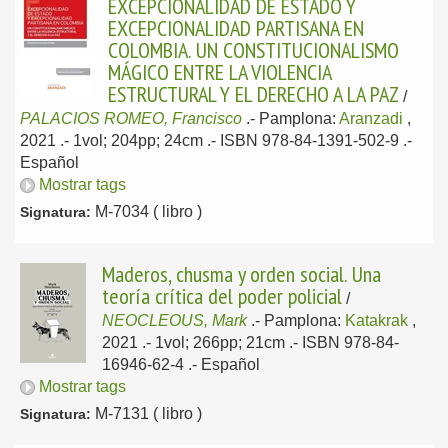
EXCEPCIONALIDAD DE ESTADO Y
EXCEPCIONALIDAD PARTISANA EN
COLOMBIA. UN CONSTITUCIONALISMO
MÁGICO ENTRE LA VIOLENCIA
ESTRUCTURAL Y EL DERECHO A LA PAZ
/
PALACIOS ROMEO, Francisco
.-
Pamplona:
Aranzadi
,
2021
.- 1vol; 204pp; 24cm .- ISBN 978-84-1391-502-9 .-
Español
Mostrar tags
M-7034 ( libro )
Signatura:
Maderos, chusma y orden social. Una
teoría crítica del poder policial
/
NEOCLEOUS, Mark
.-
Pamplona:
Katakrak
,
2021
.- 1vol; 266pp; 21cm .- ISBN 978-84-
16946-62-4 .-
Español
Mostrar tags
M-7131 ( libro )
Signatura: