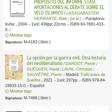
PROPOSITO DEL INFORME STASI:
APORTACIONES AL DEBATE SOBRE EL
VELO ISLAMICO
/
LASAGABASTER
HERRARTE, Iñaki
;
(et al.)
.-
Pamplona-
Iruña: , 2004
.- 1vol; 439pp; 22cms .- ISBN 84-7681-433-
X .-
Mostrar tags
M-4162 ( libro )
Signatura:
La opción por la guerra civil. Otra historia
del neoliberalismo
/
DARDOT, Pierre
;
GUÉGUEN, Haud
;
LAVAL, Christian
;
SAUVÊTRE, Pierre
.-
Madrid:
Traficantes de
Sueños
, 2021
.- 1vol; 297pp .- ISBN 978-84-
19833-15-0 .-
Español
Mostrar tags
M-7468 ( libro )
Signatura: