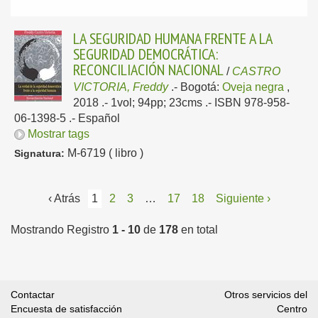
LA SEGURIDAD HUMANA FRENTE A LA
SEGURIDAD DEMOCRÁTICA:
RECONCILIACIÓN NACIONAL
/
CASTRO
VICTORIA, Freddy
.-
Bogotá:
Oveja negra
,
2018
.- 1vol; 94pp; 23cms .- ISBN 978-958-
06-1398-5 .-
Español
Mostrar tags
M-6719 ( libro )
Signatura:
‹ Atrás
1
2
3
…
17
18
Siguiente ›
Mostrando Registro
1 - 10
de
178
en total
Contactar
Otros servicios del
Encuesta de satisfacción
Centro