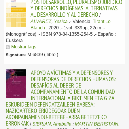
POSTDESARROLLO, PLURALISMO JURÍDICO
Y DERECHOS INDÍGENAS: ALTERNATIVAS
AL DESARROLLO Y AL DERECHO
/
ALVAREZ, Yesica
.-
Valencia:
Tirant Lo
Blanch
, 2020
.- 1vol; 339pp; 22cm .-
(Monográficos) .- ISBN 978-84-1355-254-5 .-
Español;
Euskera
Mostrar tags
M-6839 ( libro )
Signatura:
APOYO A VÍCTIMAS Y A DEFENSORES Y
DEFENSORAS DE DERECHOS HUMANOS:
DESAFÍOS AL DEBER DE
ACOMPAÑAMIENTO DE LA COMUNIDAD
INTERNACIONAL = BIKTIMEN ETA GIZA
ESKUBIDEEN DEFENDATZAILEEN BABESA:
NAZIOARTEKO ERKIDEGOAK DUEN
AKONPAINAMENDU-BETEBEHARRA BETETZEKO
ERRONKAK
/
SIBRIAN, Anabella
;
MARTIN BERISTAIN,