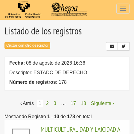
Togg
navig
Listado de los registros
Cruzar con otro descriptor
Fecha:
08 de agosto de 2026 16:36
Descriptor: ESTADO DE DERECHO
Número de registros:
178
‹ Atrás
1
2
3
…
17
18
Siguiente ›
Mostrando Registro
1 - 10
de
178
en total
MULTICULTURALIDAD Y LAICIDAD A