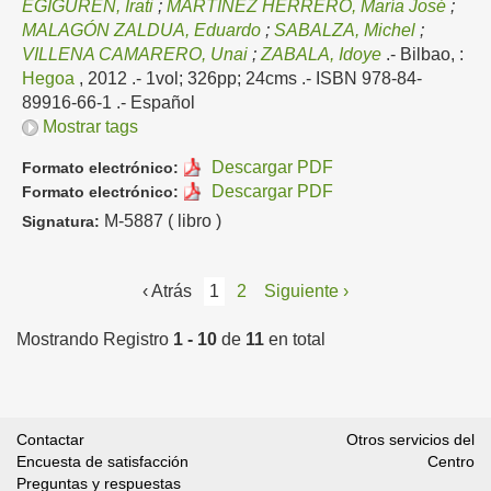
EGIGUREN, Irati
;
MARTÍNEZ HERRERO, María José
;
MALAGÓN ZALDUA, Eduardo
;
SABALZA, Michel
;
VILLENA CAMARERO, Unai
;
ZABALA, Idoye
.-
Bilbao, :
Hegoa
, 2012
.- 1vol; 326pp; 24cms .- ISBN 978-84-
89916-66-1 .-
Español
Mostrar tags
Descargar PDF
Formato electrónico:
Descargar PDF
Formato electrónico:
M-5887 ( libro )
Signatura:
‹ Atrás
1
2
Siguiente ›
Mostrando Registro
1 - 10
de
11
en total
Contactar
Otros servicios del
Encuesta de satisfacción
Centro
Preguntas y respuestas