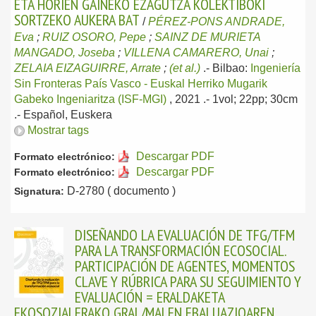
ETA HORIEN GAINEKO EZAGUTZA KOLEKTIBOKI
SORTZEKO AUKERA BAT
/
PÉREZ-PONS ANDRADE,
Eva
;
RUIZ OSORO, Pepe
;
SAINZ DE MURIETA
MANGADO, Joseba
;
VILLENA CAMARERO, Unai
;
ZELAIA EIZAGUIRRE, Arrate
;
(et al.)
.-
Bilbao:
Ingeniería
Sin Fronteras País Vasco - Euskal Herriko Mugarik
Gabeko Ingeniaritza (ISF-MGI)
, 2021
.- 1vol; 22pp; 30cm
.-
Español, Euskera
Mostrar tags
Descargar PDF
Formato electrónico:
Descargar PDF
Formato electrónico:
D-2780 ( documento )
Signatura:
DISEÑANDO LA EVALUACIÓN DE TFG/TFM
PARA LA TRANSFORMACIÓN ECOSOCIAL.
PARTICIPACIÓN DE AGENTES, MOMENTOS
CLAVE Y RÚBRICA PARA SU SEGUIMIENTO Y
EVALUACIÓN = ERALDAKETA
EKOSOZIALERAKO GRAL/MALEN EBALUAZIOAREN