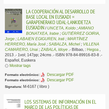
LA COOPERACIÓN AL DESARROLLO DE
BASE LOCAL EN EUSKADI =
GARAPENERAKO UDAL-LANKIDETZA
EUSKADIN
/
UNCETA, Koldo
;
AMIANO
BONATXEA, Iratxe
;
GUTIÉRREZ GOIRIA,
Jorge
;
LABAIEN EGIGUREN, Irati
;
MARTÍNEZ
HERRERO, María José
;
SABALZA, Michel
;
VILLENA
CAMARERO, Unai
;
ZABALA, Idoye
.-
Bilbao, :
Hegoa
,
2013
.- 1vol; 147pp; 24cms .- ISBN 978-84-89916-83-8 .-
Español, Euskera
Mostrar tags
Descargar PDF
Formato electrónico:
Descargar PDF
Formato electrónico:
M-6167 ( libro )
Signatura:
LOS SISTEMAS DE INFORMACIÓN EN EL
MARCO DE LAS POLÍTICAS DE