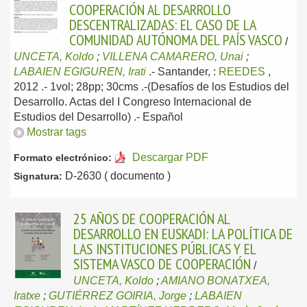
COOPERACIÓN AL DESARROLLO
DESCENTRALIZADAS: EL CASO DE LA
COMUNIDAD AUTÓNOMA DEL PAÍS VASCO
/
UNCETA, Koldo
;
VILLENA CAMARERO, Unai
;
LABAIEN EGIGUREN, Irati
.-
Santander, :
REEDES
,
2012
.- 1vol; 28pp; 30cms .-(Desafíos de los Estudios del
Desarrollo. Actas del I Congreso Internacional de
Estudios del Desarrollo) .-
Español
Mostrar tags
Descargar PDF
Formato electrónico:
D-2630 ( documento )
Signatura:
25 AÑOS DE COOPERACIÓN AL
DESARROLLO EN EUSKADI: LA POLÍTICA DE
LAS INSTITUCIONES PÚBLICAS Y EL
SISTEMA VASCO DE COOPERACIÓN
/
UNCETA, Koldo
;
AMIANO BONATXEA,
Iratxe
;
GUTIÉRREZ GOIRIA, Jorge
;
LABAIEN