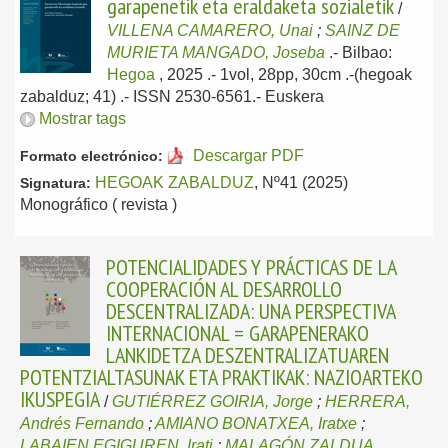
garapenetik eta eraldaketa sozialetik
/
VILLENA CAMARERO, Unai
;
SAINZ DE
MURIETA MANGADO, Joseba
.-
Bilbao:
Hegoa
, 2025
.- 1vol, 28pp, 30cm .-(hegoak
zabalduz; 41) .- ISSN 2530-6561.-
Euskera
Mostrar tags
Descargar PDF
Formato electrónico:
HEGOAK ZABALDUZ
, Nº41 (2025)
Signatura:
Monográfico ( revista )
POTENCIALIDADES Y PRÁCTICAS DE LA
COOPERACIÓN AL DESARROLLO
DESCENTRALIZADA: UNA PERSPECTIVA
INTERNACIONAL = GARAPENERAKO
LANKIDETZA DESZENTRALIZATUAREN
POTENTZIALTASUNAK ETA PRAKTIKAK: NAZIOARTEKO
IKUSPEGIA
/
GUTIÉRREZ GOIRIA, Jorge
;
HERRERA,
Andrés Fernando
;
AMIANO BONATXEA, Iratxe
;
LABAIEN EGIGUREN, Irati
;
MALAGÓN ZALDUA,