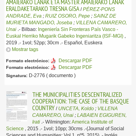
AMAIERAKO LANAK ETA MASTER AMAIERAKO LANAK
ERALDAKETARAKO TRESNA GISA
/
PÉREZ-PONS
ANDRADE, Eva
;
RUIZ OSORO, Pepe
;
SAINZ DE
MURIETA MANGADO, Joseba
;
VILLENA CAMARERO,
Unai
.-
Bilbao:
Ingeniería Sin Fronteras País Vasco -
Euskal Herriko Mugarik Gabeko Ingeniaritza (ISF-MGI)
,
2019
.- 1vol; 52pp; 30cm .-
Español, Euskera
Mostrar tags
Descargar PDF
Formato electrónico:
Descargar PDF
Formato electrónico:
D-2776 ( documento )
Signatura:
THE MUNICIPALITIES DESCENTRALIZED
COOPERATION: THE CASE OF THE BASQUE
COUNTRY
/
UNCETA, Koldo
;
VILLENA
CAMARERO, Unai
;
LABAIEN EGIGUREN,
Irati
.-
Wilmington:
America Institute of
Science
, 2015
.- 1vol; 10pp; 30cms .-(Journal of Social
Sciences and Humanities; Vol 1, nº5, 2015) .-
Inglés