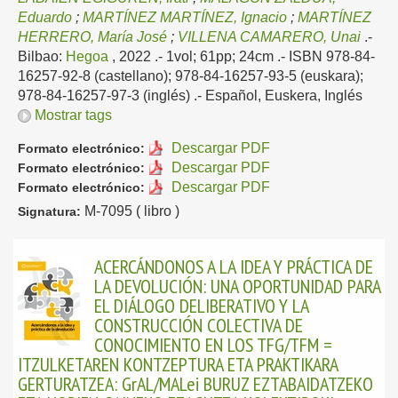
Eduardo
;
MARTÍNEZ MARTÍNEZ, Ignacio
;
MARTÍNEZ
HERRERO, María José
;
VILLENA CAMARERO, Unai
.-
Bilbao:
Hegoa
, 2022
.- 1vol; 61pp; 24cm .- ISBN 978-84-
16257-92-8 (castellano); 978-84-16257-93-5 (euskara);
978-84-16257-97-3 (inglés) .-
Español, Euskera, Inglés
Mostrar tags
Descargar PDF
Formato electrónico:
Descargar PDF
Formato electrónico:
Descargar PDF
Formato electrónico:
M-7095 ( libro )
Signatura:
ACERCÁNDONOS A LA IDEA Y PRÁCTICA DE
LA DEVOLUCIÓN: UNA OPORTUNIDAD PARA
EL DIÁLOGO DELIBERATIVO Y LA
CONSTRUCCIÓN COLECTIVA DE
CONOCIMIENTO EN LOS TFG/TFM =
ITZULKETAREN KONTZEPTURA ETA PRAKTIKARA
GERTURATZEA: GrAL/MALei BURUZ EZTABAIDATZEKO