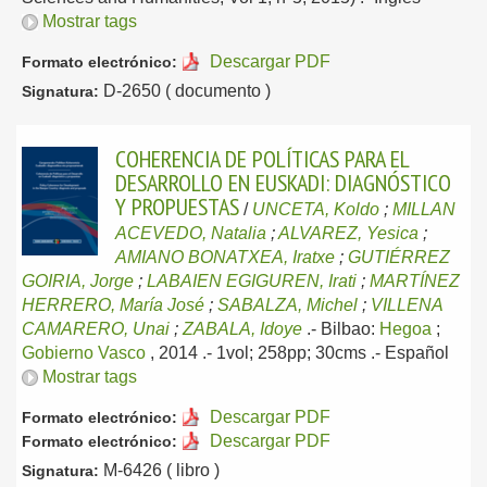
Mostrar tags
Descargar PDF
Formato electrónico:
D-2650 ( documento )
Signatura:
COHERENCIA DE POLÍTICAS PARA EL
DESARROLLO EN EUSKADI: DIAGNÓSTICO
Y PROPUESTAS
/
UNCETA, Koldo
;
MILLAN
ACEVEDO, Natalia
;
ALVAREZ, Yesica
;
AMIANO BONATXEA, Iratxe
;
GUTIÉRREZ
GOIRIA, Jorge
;
LABAIEN EGIGUREN, Irati
;
MARTÍNEZ
HERRERO, María José
;
SABALZA, Michel
;
VILLENA
CAMARERO, Unai
;
ZABALA, Idoye
.-
Bilbao:
Hegoa
;
Gobierno Vasco
, 2014
.- 1vol; 258pp; 30cms .-
Español
Mostrar tags
Descargar PDF
Formato electrónico:
Descargar PDF
Formato electrónico:
M-6426 ( libro )
Signatura: