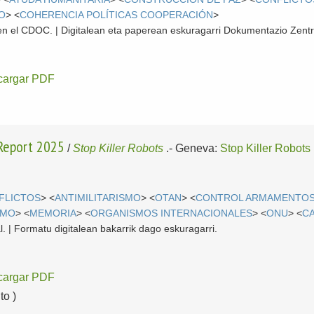
O
> <
COHERENCIA POLÍTICAS COOPERACIÓN
>
l en el CDOC. | Digitalean eta paperean eskuragarri Dokumentazio Zent
cargar PDF
 Report 2025
/
Stop Killer Robots
.-
Geneva:
Stop Killer Robots
FLICTOS
> <
ANTIMILITARISMO
> <
OTAN
> <
CONTROL ARMAMENTO
SMO
> <
MEMORIA
> <
ORGANISMOS INTERNACIONALES
> <
ONU
> <
C
l. | Formatu digitalean bakarrik dago eskuragarri.
cargar PDF
o )