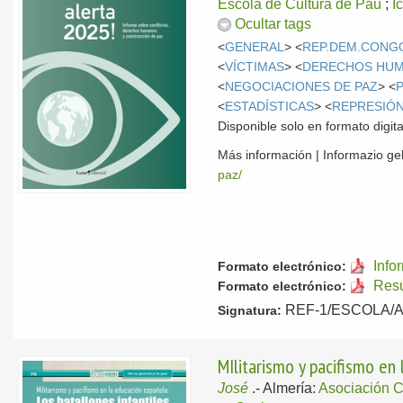
Escola de Cultura de Pau
;
I
Ocultar tags
<
GENERAL
> <
REP.DEM.CONG
<
VÍCTIMAS
> <
DERECHOS HU
<
NEGOCIACIONES DE PAZ
> <
<
ESTADÍSTICAS
> <
REPRESIÓ
Disponible solo en formato digita
Más información | Informazio g
paz/
Info
Formato electrónico:
Resu
Formato electrónico:
REF-1/ESCOLA/ALE
Signatura:
MIlitarismo y pacifismo en 
José
.-
Almería:
Asociación C