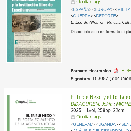
Ocultar tags
<
ESPAÑA
> <
EUROPA
> <
MILIT
<
GUERRA
> <
DEPORTE
>
El Eco de Alhama - Revista Cultu
Disponible solo en formato digita
PDF
Formato electrónico:
D-3087 ( document
Signatura:
El Triple Nexo y el fortale
BIDAGUREN, Jokin
;
MICHE
2025
.- 1vol, 258pp, 22cm .
Ocultar tags
<
GENERAL
> <
UGANDA
> <
SEN
<
ANÁLISIS DEL DESARROLLO
>