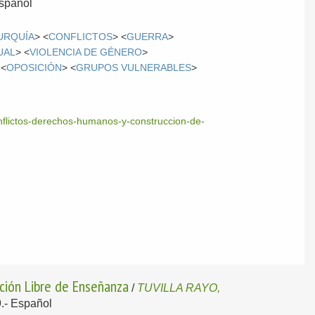
spañol
URQUÍA
> <
CONFLICTOS
> <
GUERRA
>
UAL
> <
VIOLENCIA DE GÉNERO
>
 <
OPOSICIÓN
> <
GRUPOS VULNERABLES
>
onflictos-derechos-humanos-y-construccion-de-
tución Libre de Enseñanza
/
TUVILLA RAYO,
9.-
Español