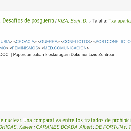
. Desafíos de posguerra
/
KIZA, Borja D.
.-
Tafalla:
Txalaparta
RUSIA
> <
CROACIA
> <
GUERRA
> <
CONFLICTOS
> <
POSTCONFLICTO
SMO
> <
FEMINISMOS
> <
MED.COMUNICACIÓN
>
 CDOC. | Paperean bakarrik eskuragarri Dokumentazio Zentroan.
 nuclear. Una comparativa entre los tratados de prohibici
OHIGAS, Xavier
;
CARAMES BOADA, Albert
;
DE FORTUNY, T