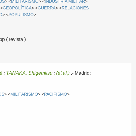
OS
> <
MILITARISMO
> <
INDUSTRIA MILITAR
>
 <
GEOPOLÍTICA
> <
GUERRA
> <
RELACIONES
O
> <
POPULISMO
>
p ( revista )
é
;
TANAKA, Shigemitsu
;
(et al.)
.-
Madrid:
OS
> <
MILITARISMO
> <
PACIFISMO
>