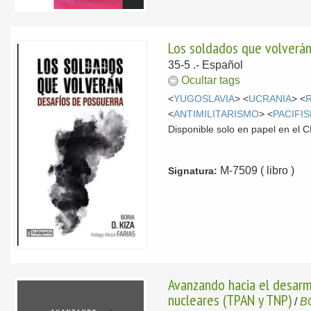
Los soldados que volverán
35-5 .-
Español
Ocultar tags
<
YUGOSLAVIA
> <
UCRANIA
> <
<
ANTIMILITARISMO
> <
PACIFI
Disponible solo en papel en el
M-7509 ( libro )
Signatura:
Avanzando hacia el desarme
nucleares (TPAN y TNP)
/
B