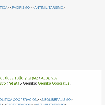
TICA
> <
PACIFISMO
> <
ANTIMILITARISMO
>
el desarrollo y la paz
/
ALBERDI
sco
;
(et al.)
.-
Gernika:
Gernika Gogoratuz
,
OLÍTICA COOPERACIÓN
> <
NEOLIBERALISMO
>
S
> <
PARTICIPACIÓN
> <
ANTIMILITARISMO
>