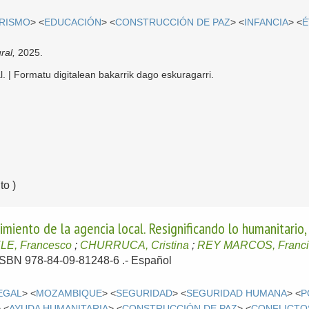
ARISMO
> <
EDUCACIÓN
> <
CONSTRUCCIÓN DE PAZ
> <
INFANCIA
> <
É
ral,
2025.
l. | Formatu digitalean bakarrik dago eskuragarri.
o )
cimiento de la agencia local. Resignificando lo humanitario, 
LE, Francesco
;
CHURRUCA, Cristina
;
REY MARCOS, Franci
- ISBN 978-84-09-81248-6 .-
Español
EGAL
> <
MOZAMBIQUE
> <
SEGURIDAD
> <
SEGURIDAD HUMANA
> <
P
 <
AYUDA HUMANITARIA
> <
CONSTRUCCIÓN DE PAZ
> <
CONFLICTO