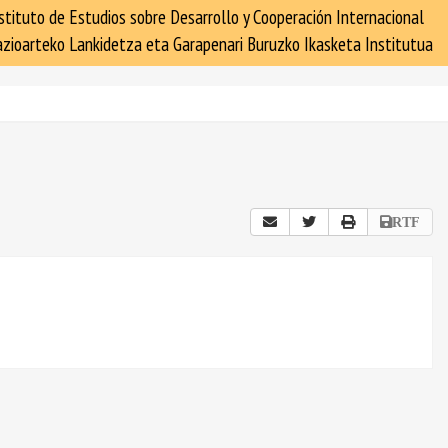
stituto de Estudios sobre Desarrollo y Cooperación Internacional
zioarteko Lankidetza eta Garapenari Buruzko Ikasketa Institutua
RTF