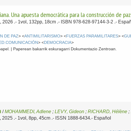
diana. Una apuesta democrática para la construcción de paz 
, 2026
.- 1vol, 132pp, 18cm .- ISBN 978-628-97144-3-2 .-
Españ
N DE PAZ
> <
ANTIMILITARISMO
> <
FUERZAS PARAMILITARES
> <
GU
ED.COMUNICACIÓN
> <
DEMOCRACIA
>
papel. | Paperean bakarrik eskuragarri Dokumentazio Zentroan.
a
/
MOHAMMEDI, Adlene
;
LEVY, Gideon
;
RICHARD, Hélène
;
, 2025
.- 1vol, 8pp, 45cm .- ISSN 1888-6434.-
Español