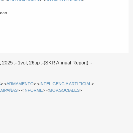
roan.
, 2025
.- 1vol, 26pp .-(SKR Annual Report) .-
S
> <
ARMAMENTO
> <
INTELIGENCIA ARTIFICIAL
>
AMPAÑAS
> <
INFORME
> <
MOV.SOCIALES
>