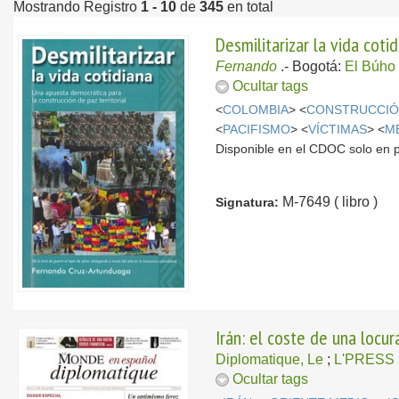
Mostrando Registro
1 - 10
de
345
en total
Desmilitarizar la vida coti
Fernando
.-
Bogotá:
El Búho
Ocultar tags
<
COLOMBIA
> <
CONSTRUCCIÓ
<
PACIFISMO
> <
VÍCTIMAS
> <
M
Disponible en el CDOC solo en 
M-7649 ( libro )
Signatura:
Irán: el coste de una locur
Diplomatique, Le
;
L'PRESS
Ocultar tags