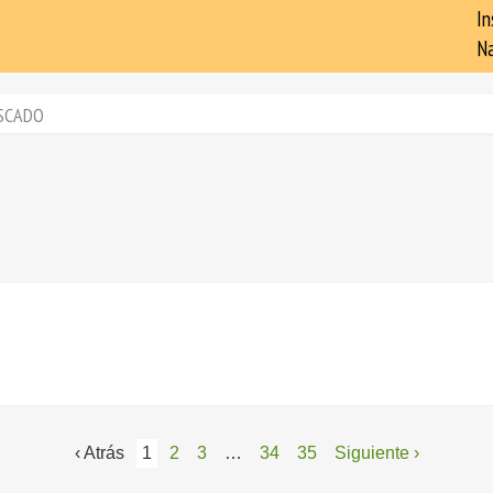
In
Na
SCADO
‹ Atrás
1
2
3
…
34
35
Siguiente ›