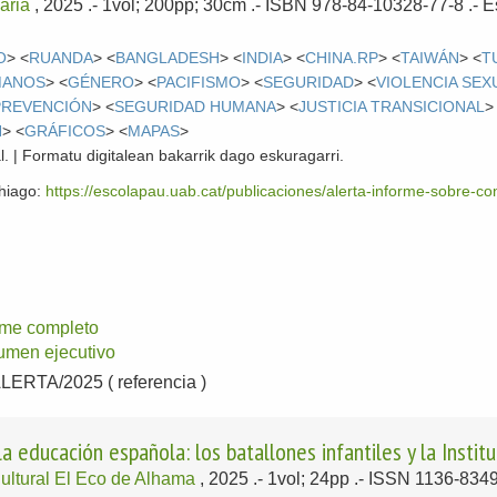
caria
, 2025
.- 1vol; 200pp; 30cm .- ISBN 978-84-10328-77-8 .-
E
O
> <
RUANDA
> <
BANGLADESH
> <
INDIA
> <
CHINA.RP
> <
TAIWÁN
> <
T
MANOS
> <
GÉNERO
> <
PACIFISMO
> <
SEGURIDAD
> <
VIOLENCIA SEX
PREVENCIÓN
> <
SEGURIDAD HUMANA
> <
JUSTICIA TRANSICIONAL
>
N
> <
GRÁFICOS
> <
MAPAS
>
l. | Formatu digitalean bakarrik dago eskuragarri.
ehiago:
https://escolapau.uab.cat/publicaciones/alerta-informe-sobre-c
rme completo
men ejecutivo
RTA/2025 ( referencia )
la educación española: los batallones infantiles y la Insti
ultural El Eco de Alhama
, 2025
.- 1vol; 24pp .- ISSN 1136-834