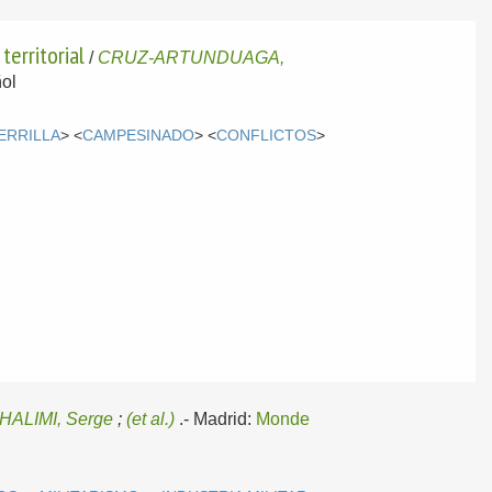
territorial
/
CRUZ-ARTUNDUAGA,
ol
ERRILLA
> <
CAMPESINADO
> <
CONFLICTOS
>
HALIMI, Serge
;
(et al.)
.-
Madrid:
Monde