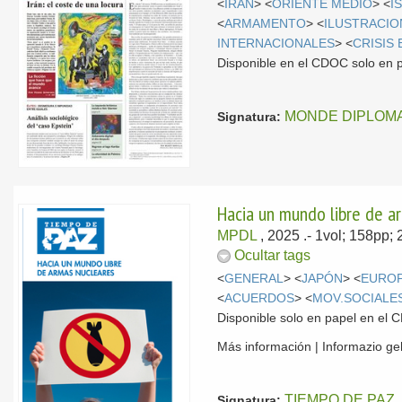
<
IRÁN
> <
ORIENTE MEDIO
> <
I
<
ARMAMENTO
> <
ILUSTRACIO
INTERNACIONALES
> <
CRISIS
Disponible en el CDOC solo en 
MONDE DIPLOMA
Signatura:
Hacia un mundo libre de a
MPDL
, 2025
.- 1vol; 158pp;
Ocultar tags
<
GENERAL
> <
JAPÓN
> <
EURO
<
ACUERDOS
> <
MOV.SOCIALE
Disponible solo en papel en el
Más información | Informazio g
TIEMPO DE PAZ
,
Signatura: