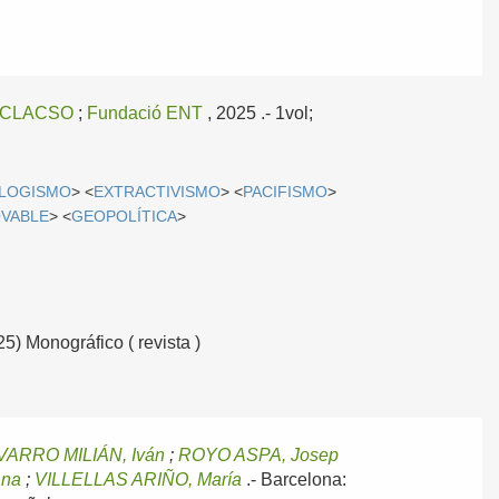
CLACSO
;
Fundació ENT
, 2025
.- 1vol;
LOGISMO
> <
EXTRACTIVISMO
> <
PACIFISMO
>
OVABLE
> <
GEOPOLÍTICA
>
25) Monográfico ( revista )
VARRO MILIÁN, Iván
;
ROYO ASPA, Josep
Ana
;
VILLELLAS ARIÑO, María
.-
Barcelona: