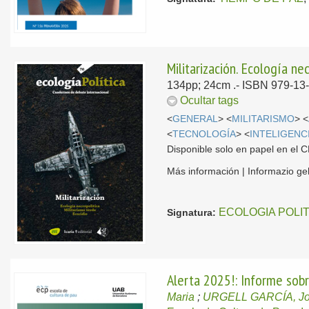
Militarización. Ecología ne
134pp; 24cm .- ISBN 979-13
Ocultar tags
<
GENERAL
> <
MILITARISMO
> <
<
TECNOLOGÍA
> <
INTELIGENCI
Disponible solo en papel en el
Más información | Informazio g
ECOLOGIA POLI
Signatura:
Alerta 2025!: Informe sobr
Maria
;
URGELL GARCÍA, Jo