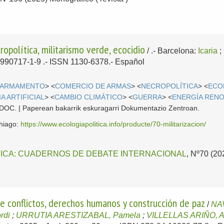
cropolítica, militarismo verde, ecocidio
/
.-
Barcelona:
Icaria
;
-990717-1-9 .- ISSN 1130-6378.-
Español
ARMAMENTO
> <
COMERCIO DE ARMAS
> <
NECROPOLÍTICA
> <
ECO
A ARTIFICIAL
> <
CAMBIO CLIMÁTICO
> <
GUERRA
> <
ENERGÍA REN
 CDOC. | Paperean bakarrik eskuragarri Dokumentazio Zentroan.
ehiago:
https://www.ecologiapolitica.info/producte/70-militarizacion/
TICA: CUADERNOS DE DEBATE INTERNACIONAL
, Nº70 (20
e conflictos, derechos humanos y construcción de paz
/
NA
rdi
;
URRUTIA ARESTIZABAL, Pamela
;
VILLELLAS ARIÑO, 