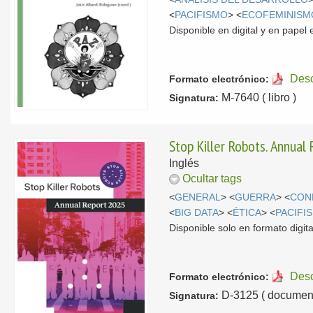
<
PACIFISMO
> <
ECOFEMINISM
Disponible en digital y en pape
Des
Formato electrónico:
M-7640 ( libro )
Signatura:
Stop Killer Robots. Annual
Inglés
Ocultar tags
<
GENERAL
> <
GUERRA
> <
CON
<
BIG DATA
> <
ÉTICA
> <
PACIFI
Disponible solo en formato digita
Des
Formato electrónico:
D-3125 ( document
Signatura: