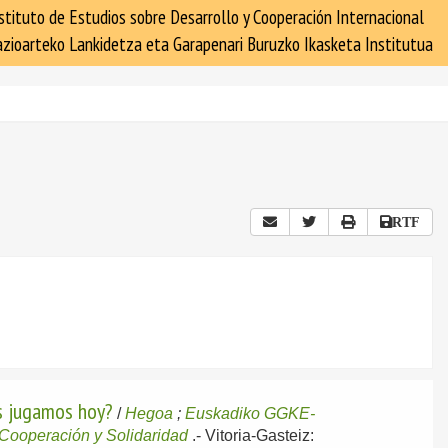
stituto de Estudios sobre Desarrollo y Cooperación Internacional
zioarteko Lankidetza eta Garapenari Buruzko Ikasketa Institutua
RTF
os jugamos hoy?
/
Hegoa
;
Euskadiko GGKE-
Cooperación y Solidaridad
.-
Vitoria-Gasteiz: