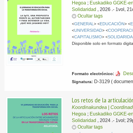
Hegoa
;
Euskadiko GGKE-en
Solidaridad
, 2026
.- 1vol, 2
Ocultar tags
<
GENERAL
> <
EDUCACIÓN
> <
<
UNIVERSIDAD
> <
COOPERACI
<
CAPITALISMO
> <
SOLIDARID
Disponible solo en formato digita
Des
Formato electrónico:
D-3129 ( document
Signatura:
Los retos de la articulaci
Koordinakundea | Coordina
Hegoa
;
Euskadiko GGKE-en
Solidaridad
, 2024
.- 1vol; 2
Ocultar tags