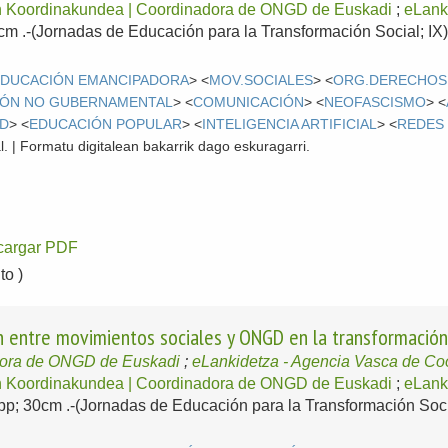
 Koordinakundea | Coordinadora de ONGD de Euskadi
;
eLank
1cm .-(Jornadas de Educación para la Transformación Social; IX)
EDUCACIÓN EMANCIPADORA
> <
MOV.SOCIALES
> <
ORG.DERECHOS
ÓN NO GUBERNAMENTAL
> <
COMUNICACIÓN
> <
NEOFASCISMO
> <
AD
> <
EDUCACIÓN POPULAR
> <
INTELIGENCIA ARTIFICIAL
> <
REDES
l. | Formatu digitalean bakarrik dago eskuragarri.
cargar PDF
o )
ón entre movimientos sociales y ONGD en la transformación
dora de ONGD de Euskadi
;
eLankidetza - Agencia Vasca de Co
 Koordinakundea | Coordinadora de ONGD de Euskadi
;
eLank
9pp; 30cm .-(Jornadas de Educación para la Transformación Socia