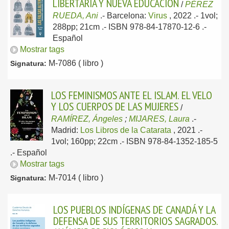
LIBERTARIA Y NUEVA EDUCACIÓN
/
PÉREZ
RUEDA, Ani
.-
Barcelona:
Virus
, 2022
.- 1vol;
288pp; 21cm .- ISBN 978-84-17870-12-6 .-
Español
Mostrar tags
M-7086 ( libro )
Signatura:
LOS FEMINISMOS ANTE EL ISLAM. EL VELO
Y LOS CUERPOS DE LAS MUJERES
/
RAMÍREZ, Ángeles
;
MIJARES, Laura
.-
Madrid:
Los Libros de la Catarata
, 2021
.-
1vol; 160pp; 22cm .- ISBN 978-84-1352-185-5
.-
Español
Mostrar tags
M-7014 ( libro )
Signatura:
LOS PUEBLOS INDÍGENAS DE CANADÁ Y LA
DEFENSA DE SUS TERRITORIOS SAGRADOS.