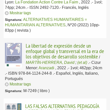
Lyon:
La Fondation Action Contre La Faim
, 2022
.- 1vol;
74pp; 24cm .- ISSN 2492-7120.-
Francés, Inglés
Mostrar tags
ALTERNATIVES HUMANITAIRES =
Signatura:
HUMANITARIAN ALTERNATIVES
, Nº20 (2022) 10pp-
83pp ( revista )
La libertad de expresión desde un
enfoque global y transversal en la era de
los objetivos de desarrollo sostenible
/
MARTÍN-HERRERA, David
;
(et al)
.-
Cizur
Menor:
Aranzadi
, 2022
.- 1vol; 462pp; 24cm
.- ISBN 978-84-1124-244-8 .-
Español, Inglés, Italiano,
Portugués
Mostrar tags
M-7249 ( libro )
Signatura:
LAS FALSAS ALTERNATIVAS. PEDAGOGÍA