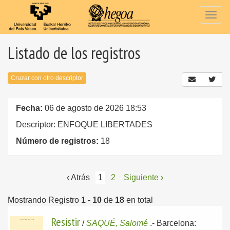
Togg
navig
Listado de los registros
Cruzar con otro descriptor
Fecha:
06 de agosto de 2026 18:53
Descriptor: ENFOQUE LIBERTADES
Número de registros:
18
‹ Atrás
1
2
Siguiente ›
Mostrando Registro
1 - 10
de
18
en total
Resistir
/
SAQUÉ, Salomé
.-
Barcelona: