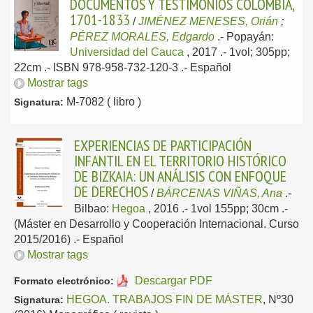
DOCUMENTOS Y TESTIMONIOS COLOMBIA,
1701-1833
/
JIMÉNEZ MENESES, Orián
;
PÉREZ MORALES, Edgardo
.-
Popayán:
Universidad del Cauca
, 2017
.- 1vol; 305pp;
22cm .- ISBN 978-958-732-120-3 .-
Español
Mostrar tags
M-7082 ( libro )
Signatura:
EXPERIENCIAS DE PARTICIPACIÓN
INFANTIL EN EL TERRITORIO HISTÓRICO
DE BIZKAIA: UN ANÁLISIS CON ENFOQUE
DE DERECHOS
/
BÁRCENAS VIÑAS, Ana
.-
Bilbao:
Hegoa
, 2016
.- 1vol 155pp; 30cm .-
(Máster en Desarrollo y Cooperación Internacional. Curso
2015/2016) .-
Español
Mostrar tags
Descargar PDF
Formato electrónico:
HEGOA. TRABAJOS FIN DE MÁSTER
, Nº30
Signatura: