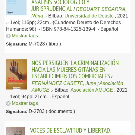
ANÁLISIS SOCIOLÓGICO Y
JURISPRUDENCIAL
/
REGUART SEGARRA,
Núria
.-
Bilbao:
Universidad de Deusto
, 2021
.- 1vol; 116pp; 22cm .-(Cuaderno Deusto de Derechos
Humanos; 98) .- ISBN 978-84-1325-139-4 .-
Español
Mostrar tags
M-7028 ( libro )
Signatura:
NOS PERSIGUEN. LA CRIMINALIZACIÓN
HACIA LAS MUJERES GITANAS EN
ESTABLECIMIENTOS COMERCIALES
/
FERNÁNDEZ CASETE, June
;
Asociación
AMUGE
.-
Bilbao:
Asociación AMUGE
, 2021
.- 1vol; 94pp; 21cm .-
Español
Mostrar tags
D-2783 ( documento )
Signatura:
VOCES DE ESCLAVITUD Y LIBERTAD.