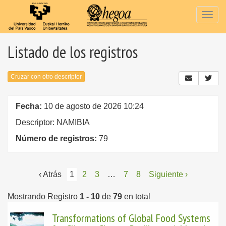
Togg
navig
Listado de los registros
Cruzar con otro descriptor
Fecha:
10 de agosto de 2026 10:24
Descriptor: NAMIBIA
Número de registros:
79
‹ Atrás
1
2
3
…
7
8
Siguiente ›
Mostrando Registro
1 - 10
de
79
en total
Transformations of Global Food Systems