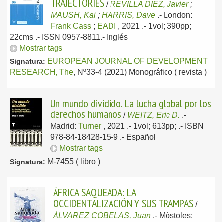
TRAJECTORIES
/
REVILLA DIEZ, Javier
;
MAUSH, Kai
;
HARRIS, Dave
.-
London:
Frank Cass
;
EADI
, 2021
.- 1vol; 390pp;
22cms .- ISSN 0957-8811.-
Inglés
Mostrar tags
EUROPEAN JOURNAL OF DEVELOPMENT
Signatura:
RESEARCH, The
, Nº33-4 (2021) Monográfico ( revista )
Un mundo dividido. La lucha global por los
derechos humanos
/
WEITZ, Eric D.
.-
Madrid:
Turner
, 2021
.- 1vol; 613pp; .- ISBN
978-84-18428-15-9 .-
Español
Mostrar tags
M-7455 ( libro )
Signatura:
ÁFRICA SAQUEADA: LA
OCCIDENTALIZACIÓN Y SUS TRAMPAS
/
ÁLVAREZ COBELAS, Juan
.-
Móstoles: