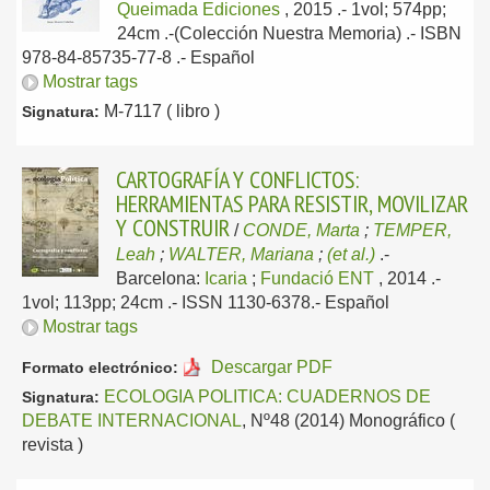
Queimada Ediciones
, 2015
.- 1vol; 574pp;
24cm .-(Colección Nuestra Memoria) .- ISBN
978-84-85735-77-8 .-
Español
Mostrar tags
M-7117 ( libro )
Signatura:
CARTOGRAFÍA Y CONFLICTOS:
HERRAMIENTAS PARA RESISTIR, MOVILIZAR
Y CONSTRUIR
/
CONDE, Marta
;
TEMPER,
Leah
;
WALTER, Mariana
;
(et al.)
.-
Barcelona:
Icaria
;
Fundació ENT
, 2014
.-
1vol; 113pp; 24cm .- ISSN 1130-6378.-
Español
Mostrar tags
Descargar PDF
Formato electrónico:
ECOLOGIA POLITICA: CUADERNOS DE
Signatura:
DEBATE INTERNACIONAL
, Nº48 (2014) Monográfico (
revista )