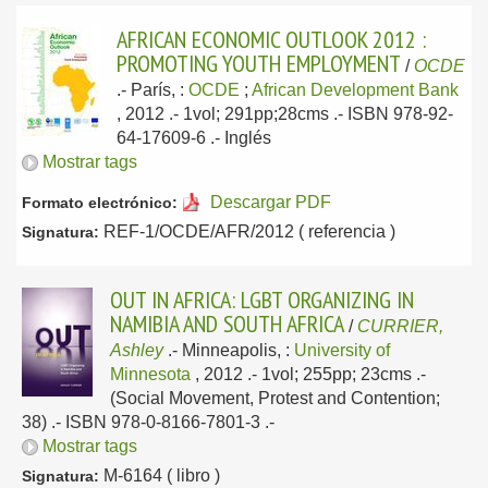
AFRICAN ECONOMIC OUTLOOK 2012 :
PROMOTING YOUTH EMPLOYMENT
/
OCDE
.-
París, :
OCDE
;
African Development Bank
, 2012
.- 1vol; 291pp;28cms .- ISBN 978-92-
64-17609-6 .-
Inglés
Mostrar tags
Descargar PDF
Formato electrónico:
REF-1/OCDE/AFR/2012 ( referencia )
Signatura:
OUT IN AFRICA: LGBT ORGANIZING IN
NAMIBIA AND SOUTH AFRICA
/
CURRIER,
Ashley
.-
Minneapolis, :
University of
Minnesota
, 2012
.- 1vol; 255pp; 23cms .-
(Social Movement, Protest and Contention;
38) .- ISBN 978-0-8166-7801-3 .-
Mostrar tags
M-6164 ( libro )
Signatura: