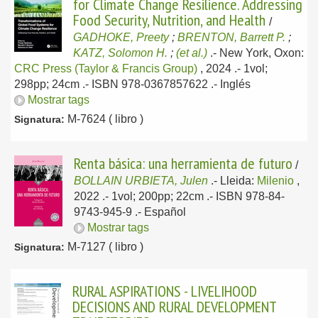
for Climate Change Resilience. Addressing
Food Security, Nutrition, and Health
/
GADHOKE, Preety
;
BRENTON, Barrett P.
;
KATZ, Solomon H.
;
(et al.)
.-
New York, Oxon:
CRC Press (Taylor & Francis Group)
, 2024
.- 1vol;
298pp; 24cm .- ISBN 978-0367857622 .-
Inglés
Mostrar tags
M-7624 ( libro )
Signatura:
Renta básica: una herramienta de futuro
/
BOLLAIN URBIETA, Julen
.-
Lleida:
Milenio
,
2022
.- 1vol; 200pp; 22cm .- ISBN 978-84-
9743-945-9 .-
Español
Mostrar tags
M-7127 ( libro )
Signatura:
RURAL ASPIRATIONS - LIVELIHOOD
DECISIONS AND RURAL DEVELOPMENT