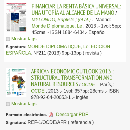
FINANCIAR LA RENTA BÁSICA UNIVERSAL:
UNA UTOPÍA AL ALCANCE DE LA MANO
/
MYLONDO, Baptiste
;
(et al.)
.-
Madrid:
Monde Diplomatique, Le
, 2013
.- 1vol; 5pp;
45cms .- ISSN 1884-6434.-
Español
Mostrar tags
MONDE DIPLOMATIQUE, Le: EDICION
Signatura:
ESPAÑOLA
, Nº211 (2013) 9pp-13pp ( revista )
AFRICAN ECONOMIC OUTLOOK 2013 :
STRUCTURAL TRANSFORMATION AND
NATURAL RESOURCES
/
OCDE
.-
París, :
OCDE
, 2013
.- 1vol; 357pp; 28cms .- ISBN
978-92-64-20053-1 .-
Inglés
Mostrar tags
Descargar PDF
Formato electrónico:
REF-1/OCDE/AFR ( referencia )
Signatura: