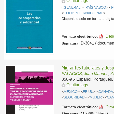
Ocultar tags
<
GENERAL
> <
PAÍS VASCO
> <
P
<
COOP.INTERNACIONAL
>
Disponible solo en formato digita
Des
Formato electrónico:
D-3041 ( document
Signatura:
Migrantes laborales y desp
PALACIOS, Juan Manuel
;
Z
858-9 .-
Español, Portugués, 
Ocultar tags
<
MÉXICO
> <
EE.UU
> <
CANADA
<
SEGURIDAD
> <
MUJER
> <
CA
Des
Formato electrónico:
M-7385 ( libro )
Signatura: