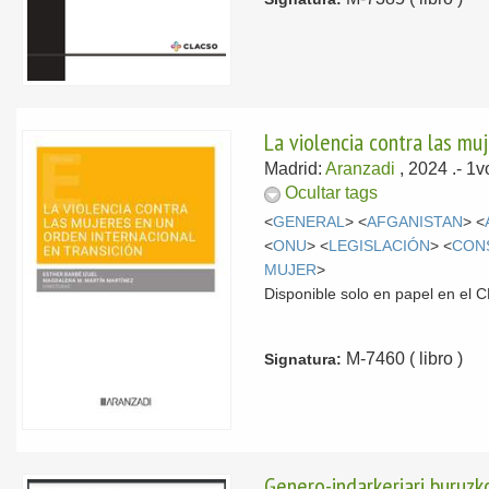
La violencia contra las mu
Madrid:
Aranzadi
, 2024
.- 1
Ocultar tags
<
GENERAL
> <
AFGANISTAN
> <
<
ONU
> <
LEGISLACIÓN
> <
CON
MUJER
>
Disponible solo en papel en el
M-7460 ( libro )
Signatura:
Genero-indarkeriari buruz