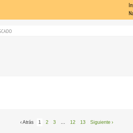
In
Na
SCADO
‹ Atrás
1
2
3
…
12
13
Siguiente ›