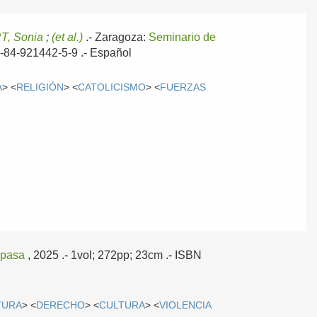
T, Sonia
;
(et al.)
.-
Zaragoza:
Seminario de
78-84-921442-5-9 .-
Español
A
> <
RELIGIÓN
> <
CATOLICISMO
> <
FUERZAS
pasa
, 2025
.- 1vol; 272pp; 23cm .- ISBN
TURA
> <
DERECHO
> <
CULTURA
> <
VIOLENCIA