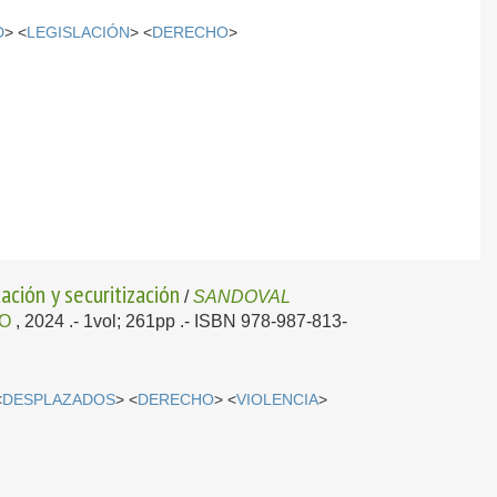
D
> <
LEGISLACIÓN
> <
DERECHO
>
ción y securitización
/
SANDOVAL
O
, 2024
.- 1vol; 261pp .- ISBN 978-987-813-
<
DESPLAZADOS
> <
DERECHO
> <
VIOLENCIA
>