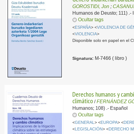
GOROSTIDI, Jon
;
CASANUEV
Humanos de Deusto; 111) .-
Ocultar tags
<
ESPAÑA
> <
VIOLENCIA DE G
<
VIOLENCIA
>
Disponible solo en papel en el
M-7466 ( libro )
Signatura:
Derechos humanos y cambio 
climático
/
FERNÁNDEZ GÓ
Humanos; 108) .-
Español
Ocultar tags
<
GENERAL
> <
EUROPA
> <
DER
<
LEGISLACIÓN
> <
DERECHO M