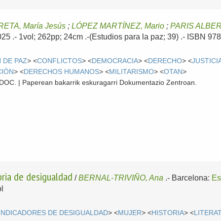
ETA, María Jesús
;
LÓPEZ MARTÍNEZ, Mario
;
PARIS ALBER
025
.- 1vol; 262pp; 24cm .-(Estudios para la paz; 39) .- ISBN 9
 DE PAZ
> <
CONFLICTOS
> <
DEMOCRACIA
> <
DERECHO
> <
JUSTICI
CIÓN
> <
DERECHOS HUMANOS
> <
MILITARISMO
> <
OTAN
>
 CDOC. | Paperean bakarrik eskuragarri Dokumentazio Zentroan.
toria de desigualdad
/
BERNAL-TRIVIÑO, Ana
.-
Barcelona:
Es
l
INDICADORES DE DESIGUALDAD
> <
MUJER
> <
HISTORIA
> <
LITERA