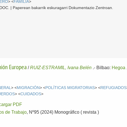
NERO
> <
FAMILIA
>
 CDOC. | Paperean bakarrik eskuragarri Dokumentazio Zentroan.
Unión Europea
/
RUIZ-ESTRAMIL, Ivana Belén
.-
Bilbao:
Hegoa
NERAL
> <
MIGRACIÓN
> <
POLÍTICAS MIGRATORIAS
> <
REFUGIADOS
UERDOS
> <
CUIDADOS
>
cargar PDF
s de Trabajo
, Nº95 (2024) Monográfico ( revista )