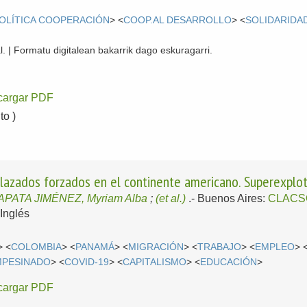
OLÍTICA COOPERACIÓN
> <
COOP.AL DESARROLLO
> <
SOLIDARIDA
l. | Formatu digitalean bakarrik dago eskuragarri.
cargar PDF
o )
lazados forzados en el continente americano. Superexplota
APATA JIMÉNEZ, Myriam Alba
;
(et al.)
.-
Buenos Aires:
CLACS
Inglés
> <
COLOMBIA
> <
PANAMÁ
> <
MIGRACIÓN
> <
TRABAJO
> <
EMPLEO
> 
MPESINADO
> <
COVID-19
> <
CAPITALISMO
> <
EDUCACIÓN
>
cargar PDF