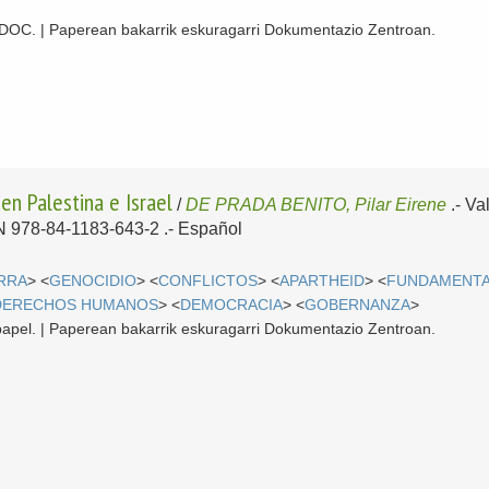
 CDOC. | Paperean bakarrik eskuragarri Dokumentazio Zentroan.
en Palestina e Israel
/
DE PRADA BENITO, Pilar Eirene
.-
Va
BN 978-84-1183-643-2 .-
Español
RRA
> <
GENOCIDIO
> <
CONFLICTOS
> <
APARTHEID
> <
FUNDAMENTA
DERECHOS HUMANOS
> <
DEMOCRACIA
> <
GOBERNANZA
>
papel. | Paperean bakarrik eskuragarri Dokumentazio Zentroan.