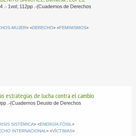
24
.- 1vol; 112pp .-(Cuadernos de Derechos
CHOS-MUJER
> <
DERECHO
> <
FEMINISMOS
>
las estrategias de lucha contra el cambio
40pp .-(Cuadernos Deusto de Derechos
RISIS SISTÉMICA
> <
ENERGÍA FÓSIL
>
ECHO INTERNACIONAL
> <
VÍCTIMAS
>