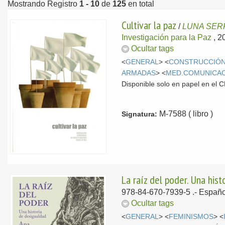
Mostrando Registro
1 - 10
de
125
en total
Cultivar la paz
/
LUNA SERR
Investigación para la Paz
, 2
Ocultar tags
<
GENERAL
> <
CONSTRUCCIÓN
ARMADAS
> <
MED.COMUNICA
Disponible solo en papel en el
M-7588 ( libro )
Signatura:
La raíz del poder. Una his
978-84-670-7939-5 .-
Españo
Ocultar tags
<
GENERAL
> <
FEMINISMOS
> <