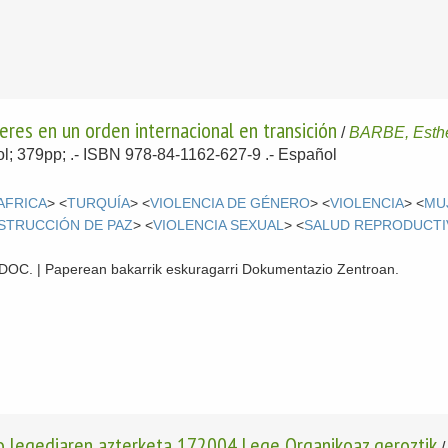
jeres en un orden internacional en transición
/
BARBE, Esth
vol; 379pp; .- ISBN 978-84-1162-627-9 .-
Español
AFRICA
> <
TURQUÍA
> <
VIOLENCIA DE GÉNERO
> <
VIOLENCIA
> <
MU
STRUCCIÓN DE PAZ
> <
VIOLENCIA SEXUAL
> <
SALUD REPRODUCTI
 CDOC. | Paperean bakarrik eskuragarri Dokumentazio Zentroan.
ko legediaren azterketa 172004 Lege Organikoaz geroztik