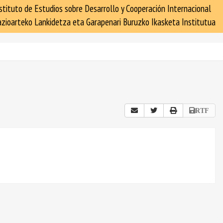
stituto de Estudios sobre Desarrollo y Cooperación Internacional
zioarteko Lankidetza eta Garapenari Buruzko Ikasketa Institutua
RTF