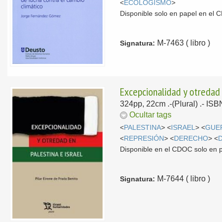
<
ECOLOGISMO
>
Disponible solo en papel en el
M-7463 ( libro )
Signatura:
Excepcionalidad y otredad 
324pp, 22cm .-(Plural) .- IS
Ocultar tags
<
PALESTINA
> <
ISRAEL
> <
GUE
<
REPRESIÓN
> <
DERECHO
> <
Disponible en el CDOC solo en 
M-7644 ( libro )
Signatura: