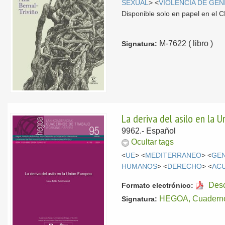
SEXUAL
> <
VIOLENCIA DE GÉ
Disponible solo en papel en el
M-7622 ( libro )
Signatura:
La deriva del asilo en la 
9962.-
Español
Ocultar tags
<
UE
> <
MEDITERRANEO
> <
GE
HUMANOS
> <
DERECHO
> <
AC
Des
Formato electrónico:
HEGOA, Cuaderno
Signatura: