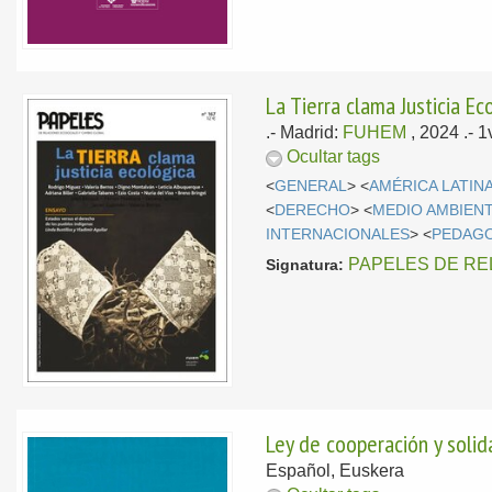
La Tierra clama Justicia Ec
.-
Madrid:
FUHEM
, 2024
.- 
Ocultar tags
<
GENERAL
> <
AMÉRICA LATIN
<
DERECHO
> <
MEDIO AMBIEN
INTERNACIONALES
> <
PEDAG
PAPELES DE RE
Signatura:
Ley de cooperación y solid
Español, Euskera