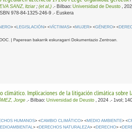
A SANZ, Itziar
;
(et al.)
.-
Bilbao:
Universidad de Deusto
, 20
 ISBN 978-84-1325-246-9 .-
Euskera
ÉNERO
> <
LEGISLACIÓN
> <
VÍCTIMAS
> <
MUJER
> <
GÉNERO
> <
DERE
 CDOC. | Paperean bakarrik eskuragarri Dokumentazio Zentroan.
climático. Implicaciones de la litigación climática sobre 
MEZ, Jorge
.-
Bilbao:
Universidad de Deusto
, 2024
.- 1vol; 1
ECHOS HUMANOS
> <
CAMBIO CLIMÁTICO
> <
MEDIO AMBIENTE
> <
C
EDIOAMBIENTAL
> <
DERECHOS NATURALEZA
> <
DERECHO
> <
DER