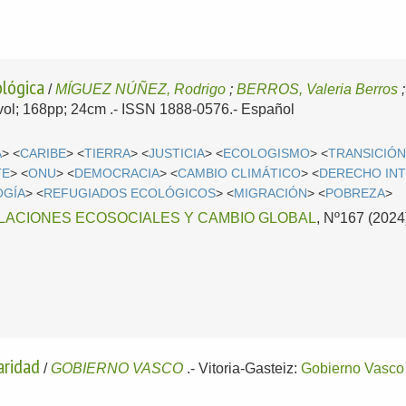
ológica
/
MÍGUEZ NÚÑEZ, Rodrigo
;
BERROS, Valeria Berros
1vol; 168pp; 24cm .- ISSN 1888-0576.-
Español
A
> <
CARIBE
> <
TIERRA
> <
JUSTICIA
> <
ECOLOGISMO
> <
TRANSICIÓ
TE
> <
ONU
> <
DEMOCRACIA
> <
CAMBIO CLIMÁTICO
> <
DERECHO IN
OGÍA
> <
REFUGIADOS ECOLÓGICOS
> <
MIGRACIÓN
> <
POBREZA
>
LACIONES ECOSOCIALES Y CAMBIO GLOBAL
, Nº167 (2024)
aridad
/
GOBIERNO VASCO
.-
Vitoria-Gasteiz:
Gobierno Vasco