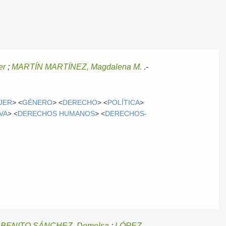
er
;
MARTÍN MARTÍNEZ, Magdalena M.
.-
JER
> <
GÉNERO
> <
DERECHO
> <
POLÍTICA
>
VA
> <
DERECHOS HUMANOS
> <
DERECHOS-
/
BENITO SÁNCHEZ, Demelsa
;
LÓPEZ