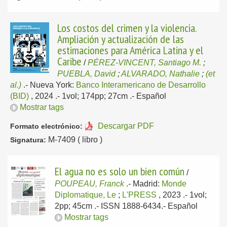
Los costos del crimen y la violencia.
Ampliación y actualización de las
estimaciones para América Latina y el
Caribe
/
PÉREZ-VINCENT, Santiago M.
;
PUEBLA, David
;
ALVARADO, Nathalie
;
(et
al.)
.-
Nueva York:
Banco Interamericano de Desarrollo
(BID)
, 2024
.- 1vol; 174pp; 27cm .-
Español
Mostrar tags
Descargar PDF
Formato electrónico:
M-7409 ( libro )
Signatura:
El agua no es solo un bien común
/
POUPEAU, Franck
.-
Madrid:
Monde
Diplomatique, Le
;
L'PRESS
, 2023
.- 1vol;
2pp; 45cm .- ISSN 1888-6434.-
Español
Mostrar tags