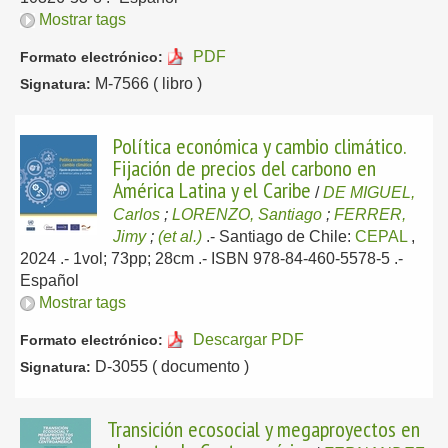
Mostrar tags
PDF
Formato electrónico:
M-7566 ( libro )
Signatura:
Política económica y cambio climático.
Fijación de precios del carbono en
América Latina y el Caribe
/
DE MIGUEL,
Carlos
;
LORENZO, Santiago
;
FERRER,
Jimy
;
(et al.)
.-
Santiago de Chile:
CEPAL
,
2024
.- 1vol; 73pp; 28cm .- ISBN 978-84-460-5578-5 .-
Español
Mostrar tags
Descargar PDF
Formato electrónico:
D-3055 ( documento )
Signatura:
Transición ecosocial y megaproyectos en