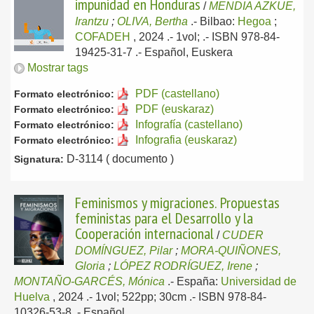
impunidad en Honduras
/
MENDIA AZKUE,
Irantzu
;
OLIVA, Bertha
.-
Bilbao:
Hegoa
;
COFADEH
, 2024
.- 1vol; .- ISBN 978-84-
19425-31-7 .-
Español, Euskera
Mostrar tags
PDF (castellano)
Formato electrónico:
PDF (euskaraz)
Formato electrónico:
Infografía (castellano)
Formato electrónico:
Infografia (euskaraz)
Formato electrónico:
D-3114 ( documento )
Signatura:
Feminismos y migraciones. Propuestas
feministas para el Desarrollo y la
Cooperación internacional
/
CUDER
DOMÍNGUEZ, Pilar
;
MORA-QUIÑONES,
Gloria
;
LÓPEZ RODRÍGUEZ, Irene
;
MONTAÑO-GARCÉS, Mónica
.-
España:
Universidad de
Huelva
, 2024
.- 1vol; 522pp; 30cm .- ISBN 978-84-
10326-53-8 .-
Español