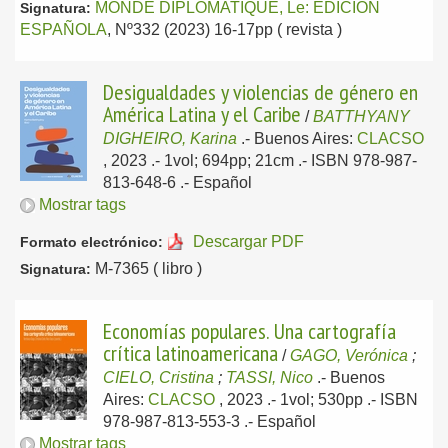
MONDE DIPLOMATIQUE, Le: EDICION
Signatura:
ESPAÑOLA
, Nº332 (2023) 16-17pp ( revista )
Desigualdades y violencias de género en
América Latina y el Caribe
/
BATTHYANY
DIGHEIRO, Karina
.-
Buenos Aires:
CLACSO
, 2023
.- 1vol; 694pp; 21cm .- ISBN 978-987-
813-648-6 .-
Español
Mostrar tags
Descargar PDF
Formato electrónico:
M-7365 ( libro )
Signatura:
Economías populares. Una cartografía
crítica latinoamericana
/
GAGO, Verónica
;
CIELO, Cristina
;
TASSI, Nico
.-
Buenos
Aires:
CLACSO
, 2023
.- 1vol; 530pp .- ISBN
978-987-813-553-3 .-
Español
Mostrar tags