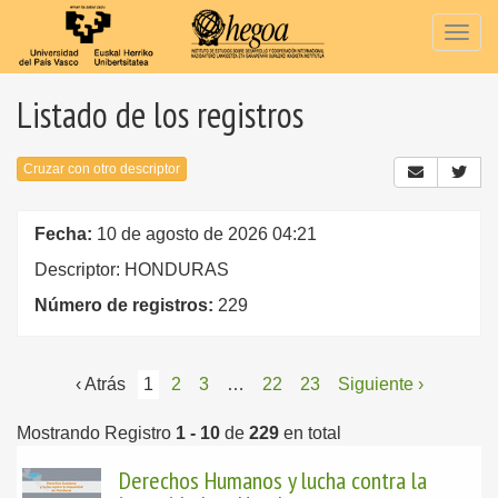
Togg
navig
Listado de los registros
Cruzar con otro descriptor
Fecha:
10 de agosto de 2026 04:21
Descriptor: HONDURAS
Número de registros:
229
‹ Atrás
1
2
3
…
22
23
Siguiente ›
Mostrando Registro
1 - 10
de
229
en total
Derechos Humanos y lucha contra la