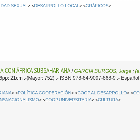
IDAD SEXUAL
> <
DESARROLLO LOCAL
> <
GRÁFICOS
>
A CON ÁFRICA SUBSAHARIANA
/
GARCIA BURGOS, Jorge
;
(e
176pp; 21cm .-(Mayor; 752) .- ISBN 978-84-9097-868-9 .-
Español
RIANA
> <
POLÍTICA COOPERACIÓN
> <
COOP.AL DESARROLLO
> <
CO
NSNACIONALISMO
> <
COOP.UNIVERSITARIA
> <
CULTURA
>