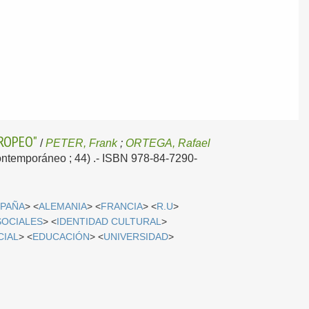
UROPEO"
/
PETER, Frank
;
ORTEGA, Rafael
 Contemporáneo ; 44) .- ISBN 978-84-7290-
SPAÑA
> <
ALEMANIA
> <
FRANCIA
> <
R.U
>
SOCIALES
> <
IDENTIDAD CULTURAL
>
CIAL
> <
EDUCACIÓN
> <
UNIVERSIDAD
>