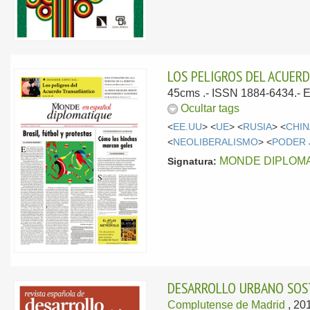
LOS PELIGROS DEL ACUER
45cms .- ISSN 1884-6434.-
E
Ocultar tags
<
EE.UU
> <
UE
> <
RUSIA
> <
CHIN
<
NEOLIBERALISMO
> <
PODER 
MONDE DIPLOMA
Signatura:
DESARROLLO URBANO SOSTE
Complutense de Madrid
, 20