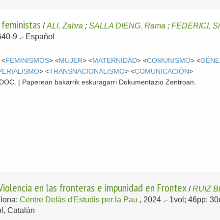
 feministas
/
ALI, Zahra
;
SALLA DIENG, Rama
;
FEDERICI, Si
40-9 .-
Español
 <
FEMINISMOS
> <
MUJER
> <
MATERNIDAD
> <
COMUNISMO
> <
GÉN
PERIALISMO
> <
TRANSNACIONALISMO
> <
COMUNICACIÓN
>
 CDOC. | Paperean bakarrik eskuragarri Dokumentazio Zentroan.
 Violencia en las fronteras e impunidad en Frontex
/
RUIZ B
lona:
Centre Delàs d'Estudis per la Pau
, 2024
.- 1vol; 46pp; 3
l, Catalán