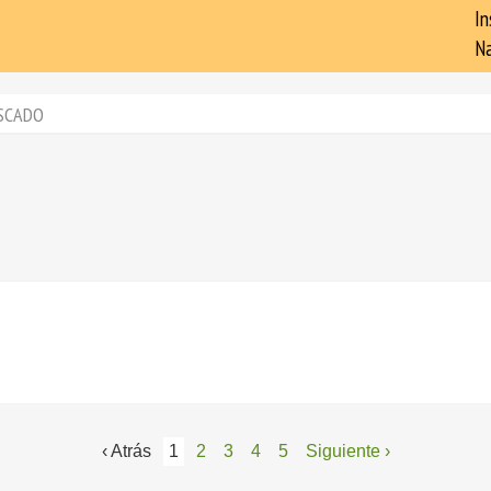
In
Na
SCADO
‹ Atrás
1
2
3
4
5
Siguiente ›