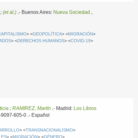
;
(et al.)
.-
Buenos Aires:
Nueva Sociedad
,
CAPITALISMO
> <
GEOPOLÍTICA
> <
MIGRACIÓN
>
ADOS
> <
DERECHOS HUMANOS
> <
COVID-19
>
icia
;
RAMIREZ, Martín
.-
Madrid:
Los Libros
4-9097-605-0 .-
Español
SARROLLO
> <
TRANSNACIONALISMO
>
LES
> <
MIGRACIÓN
> <
GÉNERO
>