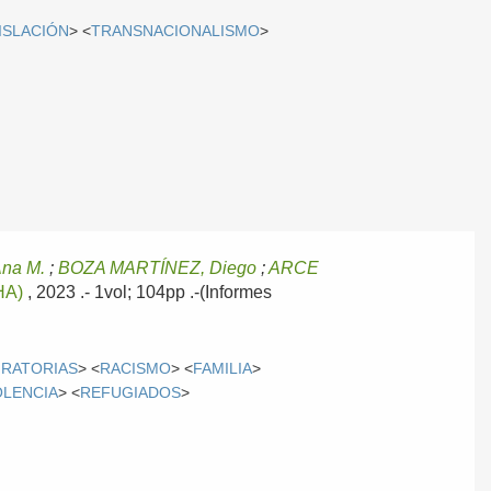
ISLACIÓN
> <
TRANSNACIONALISMO
>
na M.
;
BOZA MARTÍNEZ, Diego
;
ARCE
HA)
, 2023
.- 1vol; 104pp .-(Informes
GRATORIAS
> <
RACISMO
> <
FAMILIA
>
OLENCIA
> <
REFUGIADOS
>