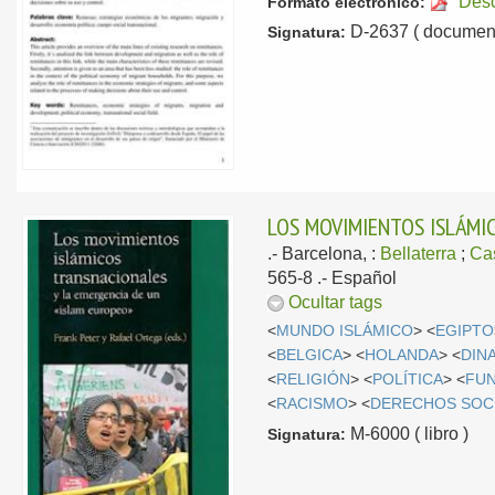
Des
Formato electrónico:
D-2637 ( document
Signatura:
LOS MOVIMIENTOS ISLÁMI
.-
Barcelona, :
Bellaterra
;
Ca
565-8 .-
Español
Ocultar tags
<
MUNDO ISLÁMICO
> <
EGIPTO
<
BELGICA
> <
HOLANDA
> <
DIN
<
RELIGIÓN
> <
POLÍTICA
> <
FUN
<
RACISMO
> <
DERECHOS SOC
M-6000 ( libro )
Signatura: