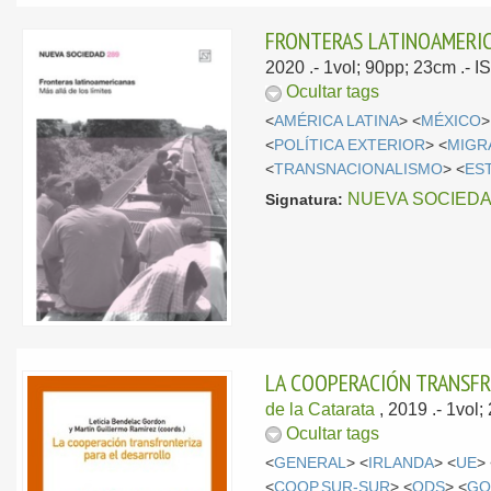
FRONTERAS LATINOAMERIC
2020
.- 1vol; 90pp; 23cm .-
Ocultar tags
<
AMÉRICA LATINA
> <
MÉXICO
>
<
POLÍTICA EXTERIOR
> <
MIGR
<
TRANSNACIONALISMO
> <
ES
NUEVA SOCIED
Signatura:
LA COOPERACIÓN TRANSFR
de la Catarata
, 2019
.- 1vol
Ocultar tags
<
GENERAL
> <
IRLANDA
> <
UE
>
<
COOP.SUR-SUR
> <
ODS
> <
GO