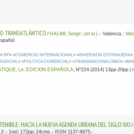
DO TRANSATLÁNTICO
/
HALIMI, Serge
;
(et al.)
.-
Valencia, :
Mon
spañol
A.RP
> <
COMERCIO INTERNACIONAL
> <
INVERSIÓN EXTRANJERA
>
JUDICIAL
> <
POLÍTICA COMERCIAL
> <
TRANSNACIONALISMO
> <
MA
TIQUE, Le: EDICION ESPAÑOLA
, Nº224 (2014) 13pp-20pp ( r
NIBLE: HACIA LA NUEVA AGENDA URBANA DEL SIGLO XXI
13
.- 1vol; 172pp; 24cms .- ISSN 1137-8875.-