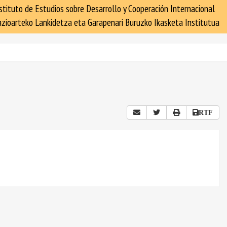
stituto de Estudios sobre Desarrollo y Cooperación Internacional
zioarteko Lankidetza eta Garapenari Buruzko Ikasketa Institutua
RTF