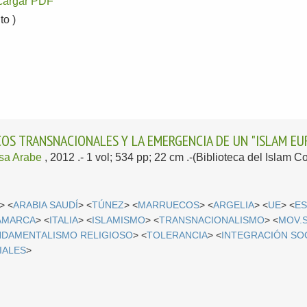
cargar PDF
o )
COS TRANSNACIONALES Y LA EMERGENCIA DE UN "ISLAM E
sa Arabe
, 2012
.- 1 vol; 534 pp; 22 cm .-(Biblioteca del Islam
> <
ARABIA SAUDÍ
> <
TÚNEZ
> <
MARRUECOS
> <
ARGELIA
> <
UE
> <
E
AMARCA
> <
ITALIA
> <
ISLAMISMO
> <
TRANSNACIONALISMO
> <
MOV.
DAMENTALISMO RELIGIOSO
> <
TOLERANCIA
> <
INTEGRACIÓN SO
IALES
>