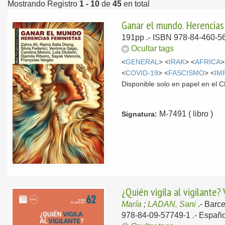
Mostrando Registro
1 - 10
de
45
en total
Ganar el mundo. Herencias
191pp .- ISBN 978-84-460-56
Ocultar tags
<
GENERAL
> <
IRAK
> <
AFRICA
>
<
COVID-19
> <
FASCISMO
> <
IM
Disponible solo en papel en el
M-7491 ( libro )
Signatura:
¿Quién vigila al vigilante?
María
;
LADAN, Sani
.-
Barce
978-84-09-57749-1 .-
Españo