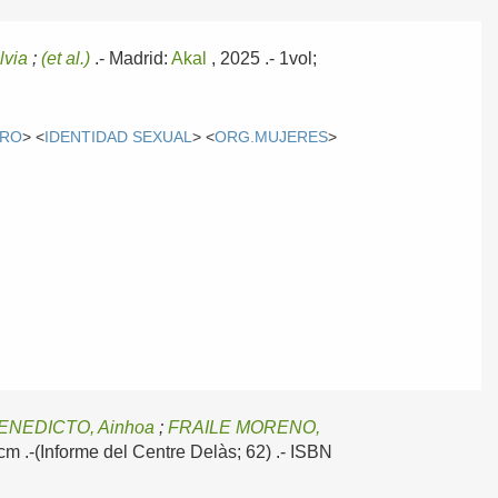
lvia
;
(et al.)
.-
Madrid:
Akal
, 2025
.- 1vol;
ERO
> <
IDENTIDAD SEXUAL
> <
ORG.MUJERES
>
ENEDICTO, Ainhoa
;
FRAILE MORENO,
0cm .-(Informe del Centre Delàs; 62) .- ISBN