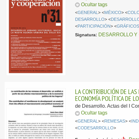
Ocultar tags
<
GENERAL
> <
MÉXICO
> <
COL
DESARROLLO
> <
DESARROLLO
<
PARTICIPACIÓN
> <
GRÁFICO
DESARROLLO Y C
Signatura:
LA CONTRIBUCIÓN DE LAS 
ECONOMÍA POLÍTICA DE L
de Desarrollo. Actas del I Co
Ocultar tags
<
GENERAL
> <
REMESAS
> <
IN
<
CODESARROLLO
>