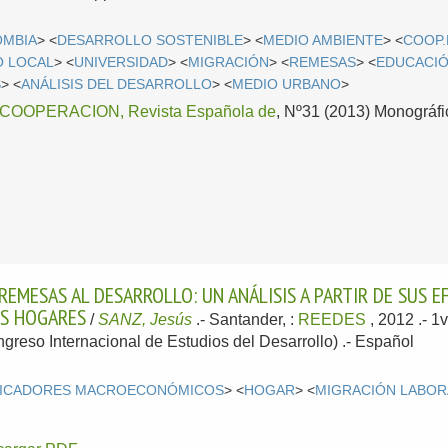
OMBIA
> <
DESARROLLO SOSTENIBLE
> <
MEDIO AMBIENTE
> <
COOP.
 LOCAL
> <
UNIVERSIDAD
> <
MIGRACIÓN
> <
REMESAS
> <
EDUCACIÓ
S
> <
ANÁLISIS DEL DESARROLLO
> <
MEDIO URBANO
>
OOPERACION, Revista Española de
, Nº31 (2013) Monográfic
REMESAS AL DESARROLLO: UN ANÁLISIS A PARTIR DE SUS
OS HOGARES
/
SANZ, Jesús
.-
Santander, :
REEDES
, 2012
.- 1
ngreso Internacional de Estudios del Desarrollo) .-
Español
DICADORES MACROECONÓMICOS
> <
HOGAR
> <
MIGRACIÓN LABOR