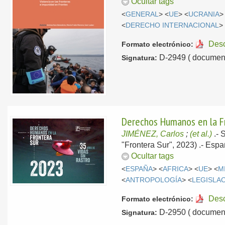
Ocultar tags
<
GENERAL
> <
UE
> <
UCRANIA
>
<
DERECHO INTERNACIONAL
>
Des
Formato electrónico:
D-2949 ( document
Signatura:
Derechos Humanos en la Fro
JIMÉNEZ, Carlos
;
(et al.)
.-
S
"Frontera Sur", 2023) .-
Espa
Ocultar tags
<
ESPAÑA
> <
AFRICA
> <
UE
> <
M
<
ANTROPOLOGÍA
> <
LEGISLA
Des
Formato electrónico:
D-2950 ( document
Signatura: