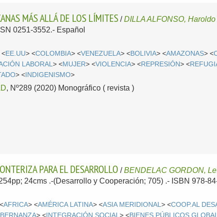
ANAS MÁS ALLÁ DE LOS LÍMITES
/
DILLA ALFONSO, Haroldo
 ISSN 0251-3552.-
Español
 <
EE.UU
> <
COLOMBIA
> <
VENEZUELA
> <
BOLIVIA
> <
AMAZONAS
> <
ACIÓN LABORAL
> <
MUJER
> <
VIOLENCIA
> <
REPRESIÓN
> <
REFUGI
TADO
> <
INDIGENISMO
>
AD
, Nº289 (2020) Monográfico ( revista )
ONTERIZA PARA EL DESARROLLO
/
BENDELAC GORDON, Let
; 254pp; 24cms .-(Desarrollo y Cooperación; 705) .- ISBN 978-8
 <
AFRICA
> <
AMÉRICA LATINA
> <
ASIA MERIDIONAL
> <
COOP.AL DE
BERNANZA
> <
INTEGRACIÓN SOCIAL
> <
BIENES PÚBLICOS GLOBA