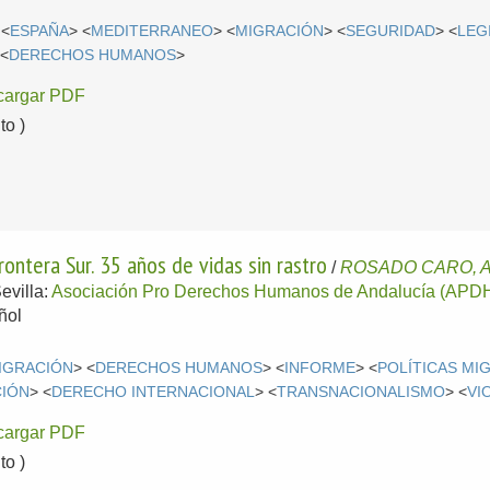
 <
ESPAÑA
> <
MEDITERRANEO
> <
MIGRACIÓN
> <
SEGURIDAD
> <
LEG
 <
DERECHOS HUMANOS
>
cargar PDF
o )
ntera Sur. 35 años de vidas sin rastro
/
ROSADO CARO, A
evilla:
Asociación Pro Derechos Humanos de Andalucía (APD
ñol
IGRACIÓN
> <
DERECHOS HUMANOS
> <
INFORME
> <
POLÍTICAS MI
CIÓN
> <
DERECHO INTERNACIONAL
> <
TRANSNACIONALISMO
> <
VI
cargar PDF
o )