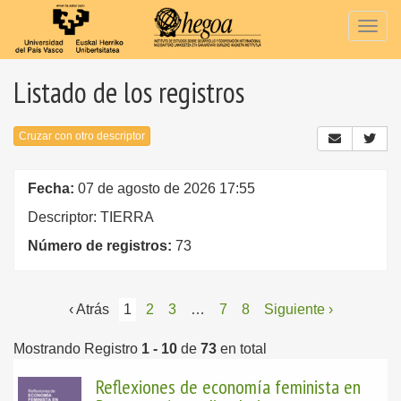
Togg
navig
Listado de los registros
Cruzar con otro descriptor
Fecha:
07 de agosto de 2026 17:55
Descriptor: TIERRA
Número de registros:
73
‹ Atrás
1
2
3
…
7
8
Siguiente ›
Mostrando Registro
1 - 10
de
73
en total
Reflexiones de economía feminista en