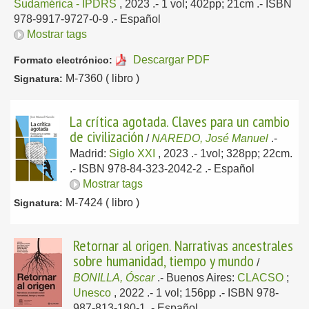
Sudamérica - IPDRS
, 2023
.- 1 vol; 402pp; 21cm .- ISBN
978-9917-9727-0-9 .-
Español
Mostrar tags
Descargar PDF
Formato electrónico:
M-7360 ( libro )
Signatura:
La crítica agotada. Claves para un cambio
de civilización
/
NAREDO, José Manuel
.-
Madrid:
Siglo XXI
, 2023
.- 1vol; 328pp; 22cm.
.- ISBN 978-84-323-2042-2 .-
Español
Mostrar tags
M-7424 ( libro )
Signatura:
Retornar al origen. Narrativas ancestrales
sobre humanidad, tiempo y mundo
/
BONILLA, Óscar
.-
Buenos Aires:
CLACSO
;
Unesco
, 2022
.- 1 vol; 156pp .- ISBN 978-
987-813-180-1 .-
Español