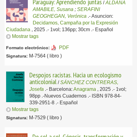
Paraguay: Aprendiendo juntas
/
ALDANA
AMABILE, Susana
;
SERAFINI
GEOGHEGAN, Verónica
.-
Asuncion:
Decidamos, Campaña por la Expresión
Ciudadana
, 2025
.- 1vol; 136pp; 30cm .-
Español
Mostrar tags
PDF
Formato electrónico:
M-7564 ( libro )
Signatura:
Despojos racistas. Hacia un ecologismo
anticolonial
/
SÁNCHEZ CONTRERAS,
Josefa
.-
Barcelona:
Anagrama
, 2025
.- 1vol;
98pp .-Nuevos Cuadernos .- ISBN 978-84-
339-2951-8 .-
Español
Mostrar tags
M-7529 ( libro )
Signatura:
De sol a sol. Génesis, transformación y