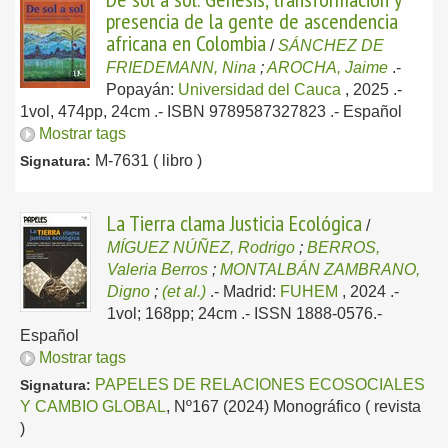
presencia de la gente de ascendencia
africana en Colombia
/
SÁNCHEZ DE
FRIEDEMANN, Nina
;
AROCHA, Jaime
.-
Popayán:
Universidad del Cauca
, 2025
.-
1vol, 474pp, 24cm .- ISBN 9789587327823 .-
Español
Mostrar tags
M-7631 ( libro )
Signatura:
La Tierra clama Justicia Ecológica
/
MÍGUEZ NÚÑEZ, Rodrigo
;
BERROS,
Valeria Berros
;
MONTALBÁN ZAMBRANO,
Digno
;
(et al.)
.-
Madrid:
FUHEM
, 2024
.-
1vol; 168pp; 24cm .- ISSN 1888-0576.-
Español
Mostrar tags
PAPELES DE RELACIONES ECOSOCIALES
Signatura:
Y CAMBIO GLOBAL
, Nº167 (2024) Monográfico ( revista
)