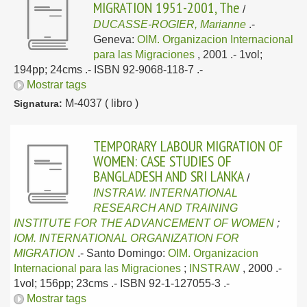
MIGRATION 1951-2001, The
/
DUCASSE-ROGIER, Marianne
.-
Geneva:
OIM. Organizacion Internacional
para las Migraciones
, 2001
.- 1vol;
194pp; 24cms .- ISBN 92-9068-118-7 .-
Mostrar tags
M-4037 ( libro )
Signatura:
TEMPORARY LABOUR MIGRATION OF
WOMEN: CASE STUDIES OF
BANGLADESH AND SRI LANKA
/
INSTRAW. INTERNATIONAL
RESEARCH AND TRAINING
INSTITUTE FOR THE ADVANCEMENT OF WOMEN
;
IOM. INTERNATIONAL ORGANIZATION FOR
MIGRATION
.-
Santo Domingo:
OIM. Organizacion
Internacional para las Migraciones
;
INSTRAW
, 2000
.-
1vol; 156pp; 23cms .- ISBN 92-1-127055-3 .-
Mostrar tags