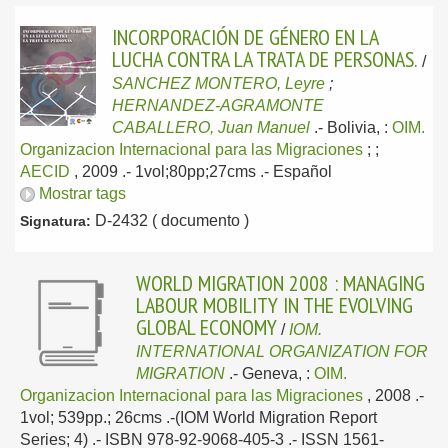
INCORPORACIÓN DE GÉNERO EN LA
LUCHA CONTRA LA TRATA DE PERSONAS.
/
SANCHEZ MONTERO, Leyre
;
HERNANDEZ-AGRAMONTE
CABALLERO, Juan Manuel
.-
Bolivia, :
OIM.
Organizacion Internacional para las Migraciones
;
;
AECID
, 2009
.- 1vol;80pp;27cms .-
Español
Mostrar tags
D-2432 ( documento )
Signatura:
WORLD MIGRATION 2008 : MANAGING
LABOUR MOBILITY IN THE EVOLVING
GLOBAL ECONOMY
/
IOM.
INTERNATIONAL ORGANIZATION FOR
MIGRATION
.-
Geneva, :
OIM.
Organizacion Internacional para las Migraciones
, 2008
.-
1vol; 539pp.; 26cms .-(IOM World Migration Report
Series; 4) .- ISBN 978-92-9068-405-3 .- ISSN 1561-