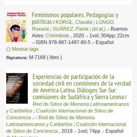
Feminismos populares. Pedagogías y
políticas
/
KOROL, Claudia
;
LONGO,
Roxana
;
SUÁREZ, Paola
;
(et al.)
.-
Buenos
Aires:
Chirimbote
, 2020
.- 1vol; 304pp; 22cm
.- ISBN 978-987-1497-80-5 .-
Español
Mostrar tags
M-7168 ( libro )
Signatura:
Experiencias de participación de la
sociedad civil en comisiones de la verdad
de América Latina. Diálogos Sur-Sur:
comisiones de Sudáfrica y Sierra Leona
/
Red de Sitios de Memoria Latinoamericanos
y Caribeños
;
Coalición Internacional de Sitios de
Conciencia
.-
:
Red de Sitios de Memoria
Latinoamericanos y Caribeños
;
Coalición Internacional
de Sitios de Conciencia
, 2019
.- 1vol; 74pp .-
Español