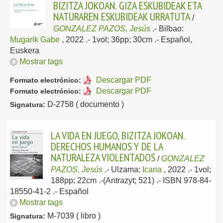
BIZITZA JOKOAN. GIZA ESKUBIDEAK ETA
NATURAREN ESKUBIDEAK URRATUTA
/
GONZALEZ PAZOS, Jesús
.-
Bilbao:
Mugarik Gabe
, 2022
.- 1vol; 36pp; 30cm .-
Español,
Euskera
Mostrar tags
Descargar PDF
Formato electrónico:
Descargar PDF
Formato electrónico:
D-2758 ( documento )
Signatura:
LA VIDA EN JUEGO, BIZITZA JOKOAN.
DERECHOS HUMANOS Y DE LA
NATURALEZA VIOLENTADOS
/
GONZALEZ
PAZOS, Jesús
.-
Ulzama:
Icaria
, 2022
.- 1vol;
188pp; 22cm .-(Antrazyt; 521) .- ISBN 978-84-
18550-41-2 .-
Español
Mostrar tags
M-7039 ( libro )
Signatura: