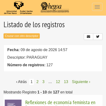
Togg
navig
Listado de los registros
Cruzar con otro descriptor
Fecha:
09 de agosto de 2026 14:57
Descriptor: PARAGUAY
Número de registros:
127
‹ Atrás
1
2
3
…
12
13
Siguiente ›
Mostrando Registro
1 - 10
de
127
en total
Reflexiones de economía feminista en