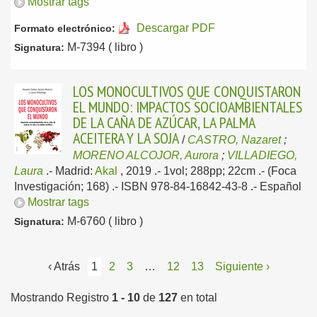
Mostrar tags
Descargar PDF
Formato electrónico:
M-7394 ( libro )
Signatura:
LOS MONOCULTIVOS QUE CONQUISTARON
EL MUNDO: IMPACTOS SOCIOAMBIENTALES
DE LA CAÑA DE AZÚCAR, LA PALMA
ACEITERA Y LA SOJA
/
CASTRO, Nazaret
;
MORENO ALCOJOR, Aurora
;
VILLADIEGO,
Laura
.-
Madrid:
Akal
, 2019
.- 1vol; 288pp; 22cm .- (Foca
Investigación; 168) .- ISBN 978-84-16842-43-8 .-
Español
Mostrar tags
M-6760 ( libro )
Signatura:
‹ Atrás
1
2
3
…
12
13
Siguiente ›
Mostrando Registro
1 - 10
de
127
en total