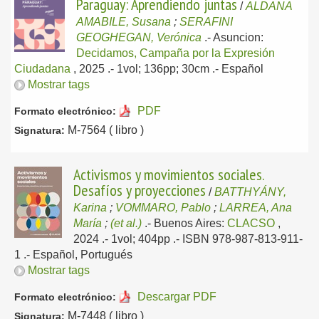
Paraguay: Aprendiendo juntas
/
ALDANA
AMABILE, Susana
;
SERAFINI
GEOGHEGAN, Verónica
.-
Asuncion:
Decidamos, Campaña por la Expresión
Ciudadana
, 2025
.- 1vol; 136pp; 30cm .-
Español
Mostrar tags
PDF
Formato electrónico:
M-7564 ( libro )
Signatura:
Activismos y movimientos sociales.
Desafíos y proyecciones
/
BATTHYÁNY,
Karina
;
VOMMARO, Pablo
;
LARREA, Ana
María
;
(et al.)
.-
Buenos Aires:
CLACSO
,
2024
.- 1vol; 404pp .- ISBN 978-987-813-911-
1 .-
Español, Portugués
Mostrar tags
Descargar PDF
Formato electrónico:
M-7448 ( libro )
Signatura: